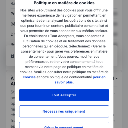
Politique en matière de cookies
Ratios
Nos sites web utilisent des cookies pour vous offrir une
Prix / ventes
XXXXXXX
XXXXXXX
meilleure expérience de navigation en permettant, en
optimisant et en analysant les opérations du site, ainsi
Bénéfice par action
XXXXXXX
XXXXXXX
que pour fournir un contenu publicitaire personnalisé et
vous permettre de vous connecter aux médias sociaux.
Dividende par action
XXXXXXX
XXXXXXX
En choisissant « Tout Accepter», vous consentez à
l'utilisation de cookies et au traitement des données
Rendement des
XXXXXXX
XXXXXXX
personnelles qui en découle. Sélectionnez « Gérer le
capitaux propres
consentement » pour gérer vos préférences en matière
Ouvrir un compte
pour accéder à d’autres outils
de consentement. Vous pouvez modifier vos
techniques et d’analyses.
préférences ou retirer votre consentement à tout
moment via notre page de politique en matière de
cookies. Veuillez consulter notre politique en matière de
cookies
et notre politique de confidentialité
pour en
À propos Studio City International Holdings Ltd -
savoir plus
.
ADR
Studio City International Holdings Ltd is a gaming, retail,
Tout Accepter
and entertainment resort located in Cotai, Macau. It
operates Studio City Casino with around 250 mass-
market gaming tables; including tables for VIP rolling
Nécessaires uniquement
chip operations, and 552 gaming machines. Studio City
features luxury hotel rooms, diverse food and beverage
establishments, and complementary retail space. In
Gérer le consentement