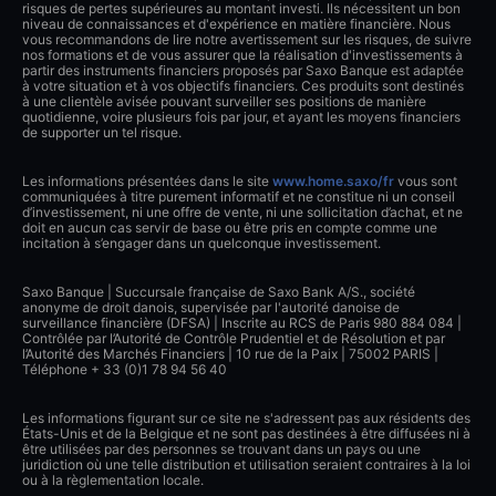
risques de pertes supérieures au montant investi. Ils nécessitent un bon
niveau de connaissances et d'expérience en matière financière. Nous
vous recommandons de lire notre avertissement sur les risques, de suivre
nos formations et de vous assurer que la réalisation d'investissements à
partir des instruments financiers proposés par Saxo Banque est adaptée
à votre situation et à vos objectifs financiers. Ces produits sont destinés
à une clientèle avisée pouvant surveiller ses positions de manière
quotidienne, voire plusieurs fois par jour, et ayant les moyens financiers
de supporter un tel risque.
Les informations présentées dans le site
www.home.saxo/fr
vous sont
communiquées à titre purement informatif et ne constitue ni un conseil
d’investissement, ni une offre de vente, ni une sollicitation d’achat, et ne
doit en aucun cas servir de base ou être pris en compte comme une
incitation à s’engager dans un quelconque investissement.
Saxo Banque | Succursale française de Saxo Bank A/S., société
anonyme de droit danois, supervisée par l'autorité danoise de
surveillance financière (DFSA) | Inscrite au RCS de Paris 980 884 084 |
Contrôlée par l’Autorité de Contrôle Prudentiel et de Résolution et par
l’Autorité des Marchés Financiers | 10 rue de la Paix | 75002 PARIS |
Téléphone + 33 (0)1 78 94 56 40
Les informations figurant sur ce site ne s'adressent pas aux résidents des
États-Unis et de la Belgique et ne sont pas destinées à être diffusées ni à
être utilisées par des personnes se trouvant dans un pays ou une
juridiction où une telle distribution et utilisation seraient contraires à la loi
ou à la règlementation locale.