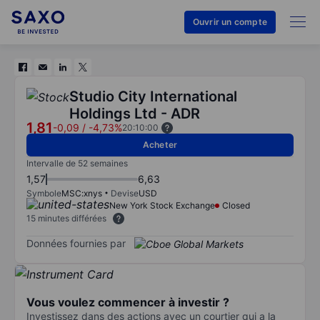
Ouvrir un compte
Studio City International
Holdings Ltd - ADR
1,81
-0,09
/
-4,73%
20:10:00
Acheter
Intervalle de 52 semaines
1,57
6,63
Symbole
MSC:xnys
Devise
USD
New York Stock Exchange
Closed
15 minutes différées
Données fournies par
Vous voulez commencer à investir ?
Investissez dans des actions avec un courtier qui a la