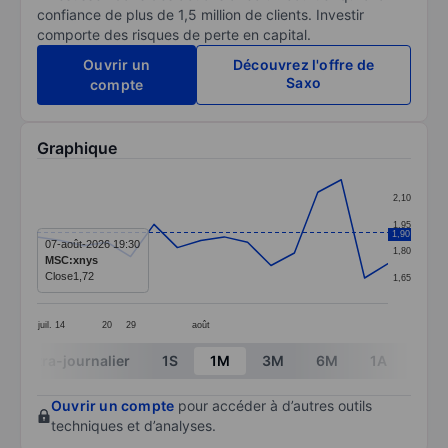
confiance de plus de 1,5 million de clients. Investir
comporte des risques de perte en capital.
Ouvrir un
Découvrez l'offre de
Saxo
compte
Graphique
Chart
2,10
Line chart with 16 data points.
1,95
1,90
The chart has 1 X axis displaying categories.
07-août-2026 19:30
1,80
MSC:xnys
The chart has 1 Y axis displaying values. Data ranges 
Close
1,72
1,65
juil.
14
20
29
août
End of interactive chart.
Intra-journalier
1S
1M
3M
6M
1A
3A
Ouvrir un compte
pour accéder à d’autres outils
techniques et d’analyses.