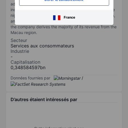
addition, the company offers non-gaming attractions,
including the world's first figure-8 Ferris wheel, a deluxe
nightclub and karaoke venue, a live performance arena,
France
an outdoor and an indoor water park. Geographically,
the company derives the majority of its revenue from the
Macau region.
Secteur
Services aux consommateurs
Industrie
-
Capitalisation
0,348584597bn
Données fournies par
/
D’autres étaient intéressés par