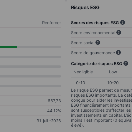
Risques ESG
Renforcer
Scores des risques ESG
Score environnemental
Score social
Score de gouvernance
Catégorie de risques ESG
Negligible
Low
0-10
10-20
Le risque ESG permet de mesure
risques ESG importants. La caté
conçue pour aider les investisse
667,73
ESG financièrement importants au
sont susceptibles d’affecter le
44,12%
investissements en capital. L’éch
moins il est important (0 équiva
31-juil.-2026
élevé).