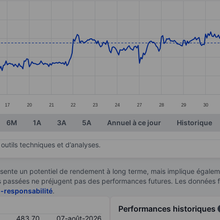
ories.
s. Data ranges from 446.2 to 493.9.
17
20
21
22
23
24
27
28
29
30
6M
1A
3A
5A
Annuel à ce jour
Historique
outils techniques et d’analyses.
sente un potentiel de rendement à long terme, mais implique égaleme
ces passées ne préjugent pas des performances futures. Les données 
n-responsabilité
.
Performances historiques
483,70
07-août-2026