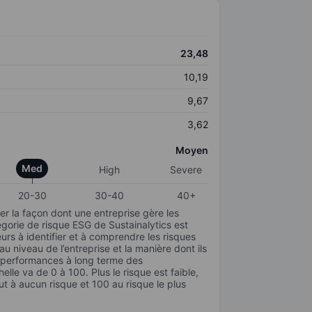
23,48
10,19
9,67
3,62
Moyen
Med
High
Severe
20-30
30-40
40+
r la façon dont une entreprise gère les
gorie de risque ESG de Sustainalytics est
urs à identifier et à comprendre les risques
 niveau de l’entreprise et la manière dont ils
s performances à long terme des
elle va de 0 à 100. Plus le risque est faible,
ut à aucun risque et 100 au risque le plus