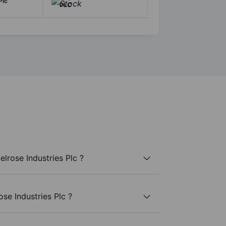
Plc
PLC
lrose Industries Plc ?
se Industries Plc ?