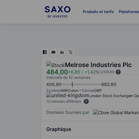
Produits et tarifs
Plateform
Melrose Industries Plc
484,00
+6,80
/
+1,42%
12:09:40
Intervalle de 52 semaines
409,90
682,60
Symbole
MRO:xlon
Devise
GBP
London Stock Exchange
Op
15 minutes différées
Données fournies par
Graphique
Chart