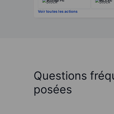
3i Group Plc
RELX Plc
Voir toutes les actions
Questions fré
posées