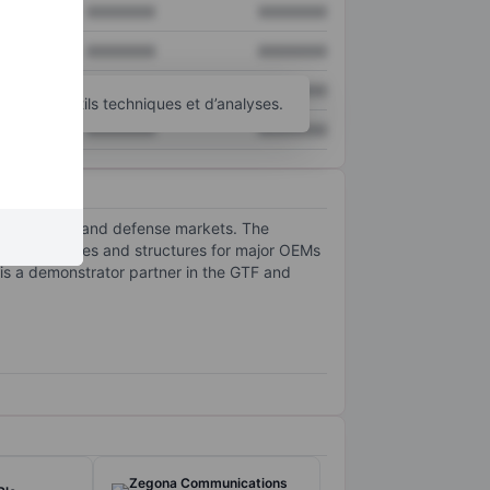
XXXXXXX
XXXXXXX
XXXXXXX
XXXXXXX
XXXXXXX
XXXXXXX
’autres outils techniques et d’analyses.
XXXXXXX
XXXXXXX
across civil and defense markets. The
uring engines and structures for major OEMs
d is a demonstrator partner in the GTF and
Zegona Communications