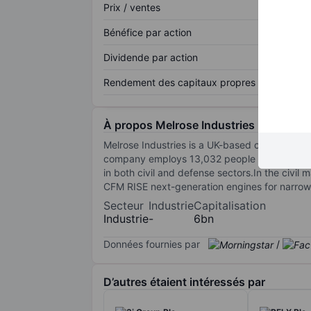
Prix / ventes
Bénéfice par action
Dividende par action
Rendement des capitaux propres
À propos Melrose Industries Plc
Melrose Industries is a UK-based company tha
company employs 13,032 people and generates
in both civil and defense sectors.In the civil
CFM RISE next-generation engines for narrow-
Secteur
Industrie
Capitalisation
Industrie
-
6bn
Données fournies par
/
D’autres étaient intéressés par