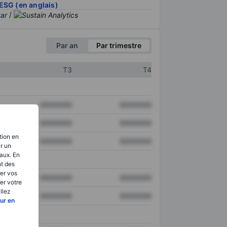
ESG (en anglais)
/
Par an
Par trimestre
T3
T4
XXXXXXX
XXXXXXX
XXXXXXX
XXXXXXX
tion en
XXXXXXX
XXXXXXX
ir un
aux. En
nt des
er vos
XXXXXXX
XXXXXXX
er votre
llez
XXXXXXX
XXXXXXX
ur en