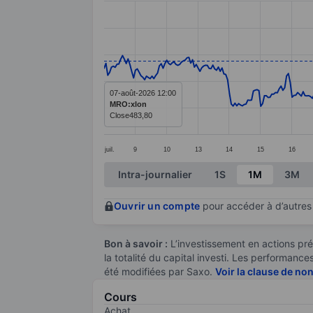
Line chart with 385 data points.
The chart has 1 X axis displaying categ
The chart has 1 Y axis displaying value
07-août-2026 12:00
MRO:xlon
Close
483,80
juil.
9
10
13
14
15
16
End of interactive chart.
Intra-journalier
1S
1M
3M
Ouvrir un compte
pour accéder à d’autres 
Bon à savoir :
L’investissement en actions pré
la totalité du capital investi. Les performan
été modifiées par Saxo.
Voir la clause de no
Cours
Achat