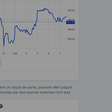
492,00
480,00
477,20
468,00
456,00
31
août
4
5
6
7
nt un risque de perte, pouvant aller jusqu’à
fournies par des sources externes n’ont pas