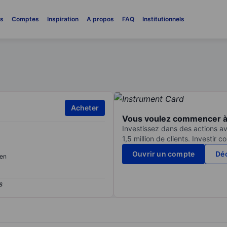
es
Comptes
Inspiration
A propos
FAQ
Institutionnels
Acheter
Vous voulez commencer à 
Investissez dans des actions av
1,5 million de clients. Investir 
Ouvrir un compte
Déc
en