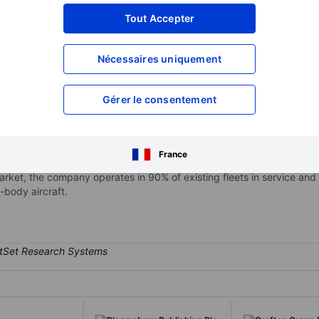
XXXXXXX
XXXXXXX
Tout Accepter
XXXXXXX
XXXXXXX
Nécessaires uniquement
XXXXXXX
XXXXXXX
Ouvrir un compte
pour accéder à d
XXXXXXX
XXXXXXX
Gérer le consentement
t manufactures engines and structures products for all major OEMs 
France
 approximately 75% of its revenue from the civil market, manufact
 market, the company operates in 90% of existing fleets in service an
body aircraft.