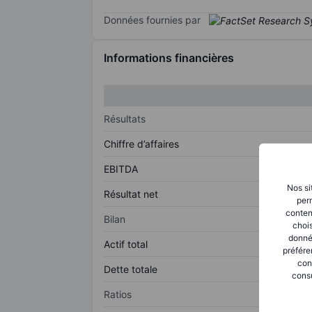
Données fournies par
Informations financières
Résultats
Chiffre d’affaires
EBITDA
Nos si
Résultat net
perm
conten
Bilan
chois
donné
Actif total
préfére
con
Dette totale
consu
Ratios