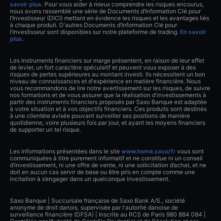
savoir plus
. Pour vous aider à mieux comprendre les risques encourus,
nous avons rassemblé une série de Documents d’Information Clé pour
l’Investisseur (DICI) mettant en évidence les risques et les avantages liés
à chaque produit. D'autres Documents d’Information Clé pour
l’Investisseur sont disponibles sur notre plateforme de trading.
En savoir
plus
.
Les instruments financiers sur marge présentent, en raison de leur effet
de levier, un fort caractère spéculatif et peuvent vous exposer à des
risques de pertes supérieures au montant investi. Ils nécessitent un bon
niveau de connaissances et d'expérience en matière financière. Nous
vous recommandons de lire notre avertissement sur les risques, de suivre
nos formations et de vous assurer que la réalisation d'investissements à
partir des instruments financiers proposés par Saxo Banque est adaptée
à votre situation et à vos objectifs financiers. Ces produits sont destinés
à une clientèle avisée pouvant surveiller ses positions de manière
quotidienne, voire plusieurs fois par jour, et ayant les moyens financiers
de supporter un tel risque.
Les informations présentées dans le site
www.home.saxo/fr
vous sont
communiquées à titre purement informatif et ne constitue ni un conseil
d’investissement, ni une offre de vente, ni une sollicitation d’achat, et ne
doit en aucun cas servir de base ou être pris en compte comme une
incitation à s’engager dans un quelconque investissement.
Saxo Banque | Succursale française de Saxo Bank A/S., société
anonyme de droit danois, supervisée par l'autorité danoise de
surveillance financière (DFSA) | Inscrite au RCS de Paris 980 884 084 |