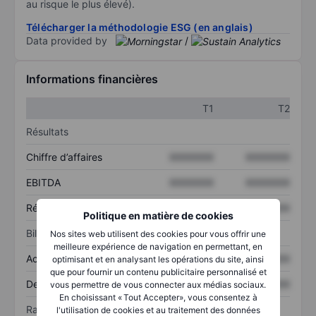
au risque le plus élevé).
Télécharger la méthodologie ESG (en anglais)
Data provided by
/
Informations financières
T1
T2
Résultats
Chiffre d’affaires
XXXXXXX
XXXXXXX
EBITDA
XXXXXXX
XXXXXXX
Résultat net
XXXXXXX
XXXXXXX
Politique en matière de cookies
Bilan
Nos sites web utilisent des cookies pour vous offrir une
meilleure expérience de navigation en permettant, en
Actif total
XXXXXXX
XXXXXXX
optimisant et en analysant les opérations du site, ainsi
que pour fournir un contenu publicitaire personnalisé et
Dette totale
XXXXXXX
XXXXXXX
vous permettre de vous connecter aux médias sociaux.
En choisissant « Tout Accepter», vous consentez à
Ratios
l'utilisation de cookies et au traitement des données