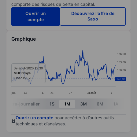
comporte des risques de perte en capital.
Ouvrir un
Découvrez l'offre de
Saxo
compte
Graphique
Chart
156,00
Line chart with 298 data points.
153,00
The chart has 1 X axis displaying categories.
07-août-2026 19:30
150,00
MHO:xnys
The chart has 1 Y axis displaying values. Data ranges 
Close
151,70
147,00
146,83
juil.
13
17
21
27
31
août
7
End of interactive chart.
Intra-journalier
1S
1M
3M
6M
1A
3A
Ouvrir un compte
pour accéder à d’autres outils
techniques et d’analyses.