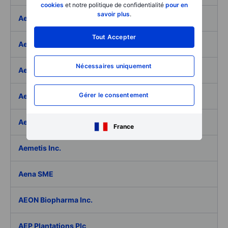
cookies
et notre politique de confidentialité
pour en
savoir plus
.
Aeffe
Tout Accepter
Aegon Ltd
Nécessaires uniquement
Aegon Ltd. - ADR
Gérer le consentement
Aehr Test Systems
Aeluma Inc.
France
Aemetis Inc.
Aena SME
AEON Biopharma Inc.
AEP Plantations Plc