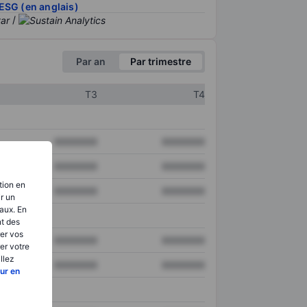
ESG (en anglais)
/
Par an
Par trimestre
T3
T4
XXXXXXX
XXXXXXX
XXXXXXX
XXXXXXX
tion en
XXXXXXX
XXXXXXX
ir un
aux. En
nt des
er vos
XXXXXXX
XXXXXXX
er votre
llez
XXXXXXX
XXXXXXX
ur en