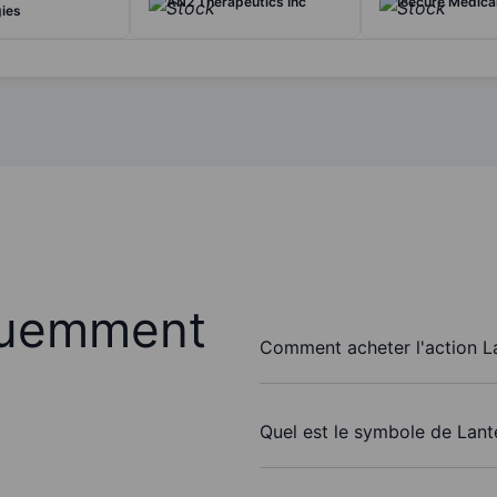
AN2 Therapeutics Inc
Icecure Medica
ies
quemment
Comment acheter l'action L
Quel est le symbole de Lant