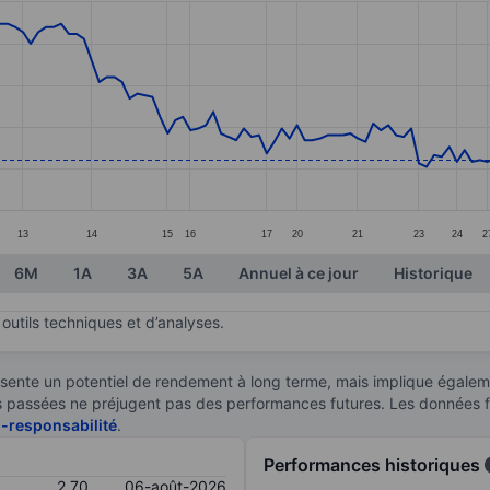
ories.
s. Data ranges from 2.58 to 3.68.
13
14
15
16
17
20
21
23
24
2
6M
1A
3A
5A
Annuel à ce jour
Historique
outils techniques et d’analyses.
sente un potentiel de rendement à long terme, mais implique égaleme
ces passées ne préjugent pas des performances futures. Les données 
n-responsabilité
.
Performances historiques
2,70
06-août-2026