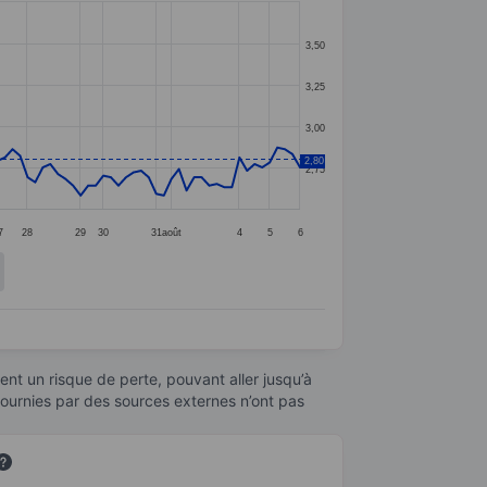
3,50
3,25
3,00
2,80
2,75
7
28
29
30
31
août
4
5
6
nt un risque de perte, pouvant aller jusqu’à
fournies par des sources externes n’ont pas