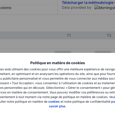
Télécharger la méthodologie 
Data provided by
T1
T2
XXXXXXX
XXXXXXX
XXXXXXX
XXXXXXX
Politique en matière de cookies
tes web utilisent des cookies pour vous offrir une meilleure expérience de naviga
XXXXXXX
XXXXXXX
ettant, en optimisant et en analysant les opérations du site, ainsi que pour fourn
u publicitaire personnalisé et vous permettre de vous connecter aux médias soci
issant « Tout Accepter», vous consentez à l'utilisation de cookies et au traiteme
es personnelles qui en découle. Sélectionnez « Gérer le consentement » pour gér
XXXXXXX
XXXXXXX
nces en matière de consentement. Vous pouvez modifier vos préférences ou retir
sentement à tout moment via notre page de politique en matière de cookies. Veui
XXXXXXX
XXXXXXX
lter notre politique en matière de
cookies
et notre politique de confidentialité
po
savoir plus
.