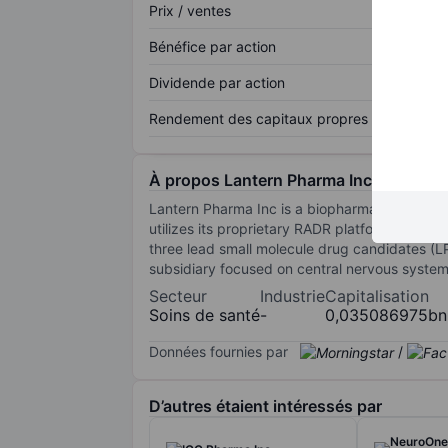
Prix / ventes
Bénéfice par action
Dividende par action
Rendement des capitaux propres
À propos Lantern Pharma Inc
Lantern Pharma Inc is a biopharmaceutical co
utilizes its proprietary RADR platform to ide
three lead small molecule drug candidates (L
subsidiary focused on central nervous system
Secteur
Industrie
Capitalisation
Soins de santé
-
0,035086975bn
Données fournies par
/
D’autres étaient intéressés par
NeuroOne