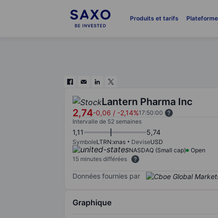
Produits et tarifs
Plateform
Lantern Pharma Inc
2,74
-0,06
/
-2,14%
17:50:00
Intervalle de 52 semaines
1,11
5,74
Symbole
LTRN:xnas
Devise
USD
NASDAQ (Small cap)
Open
15 minutes différées
Données fournies par
Graphique
Chart