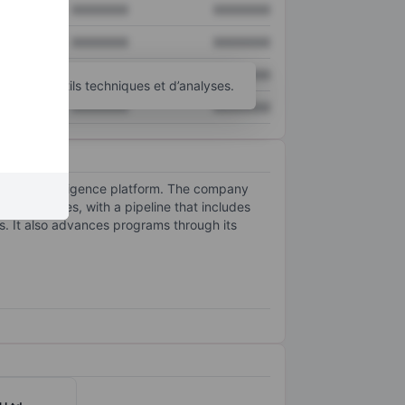
XXXXXXX
XXXXXXX
XXXXXXX
XXXXXXX
XXXXXXX
XXXXXXX
’autres outils techniques et d’analyses.
XXXXXXX
XXXXXXX
ficial intelligence platform. The company
g conjugates, with a pipeline that includes
. It also advances programs through its