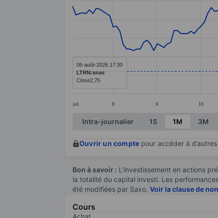
Line chart with 148 data points.
The chart has 1 X axis displaying categ
The chart has 1 Y axis displaying value
06-août-2026 17:30
LTRN:xnas
Close
2,75
juil.
8
9
10
End of interactive chart.
Intra-journalier
1S
1M
3M
Ouvrir un compte
pour accéder à d’autres 
Bon à savoir :
L’investissement en actions pré
la totalité du capital investi. Les performan
été modifiées par Saxo.
Voir la clause de no
Cours
Achat