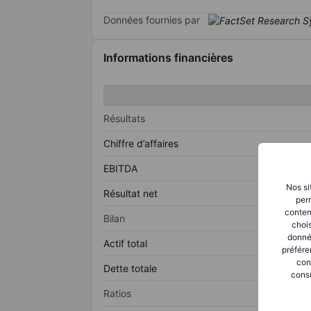
Données fournies par
Informations financières
Résultats
Chiffre d’affaires
EBITDA
Nos si
Résultat net
perm
conten
Bilan
chois
donné
Actif total
préfére
con
Dette totale
consu
Ratios