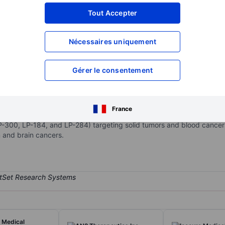
XXXXXXX
XXXXXXX
Tout Accepter
XXXXXXX
XXXXXXX
Nécessaires uniquement
XXXXXXX
XXXXXXX
Ouvrir un compte
pour accéder à d
XXXXXXX
XXXXXXX
Gérer le consentement
mpany focused on developing oncology drug candidates using its arti
France
ntify, develop, and advance small molecule therapies and antibody-dru
P-300, LP-184, and LP-284) targeting solid tumors and blood cancers
 and brain cancers.
 Medical