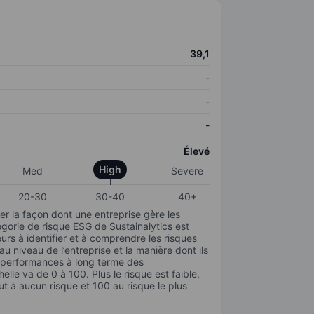
39,1
-
-
-
Élevé
High
Med
Severe
20-30
30-40
40+
r la façon dont une entreprise gère les
gorie de risque ESG de Sustainalytics est
urs à identifier et à comprendre les risques
 niveau de l’entreprise et la manière dont ils
s performances à long terme des
elle va de 0 à 100. Plus le risque est faible,
ut à aucun risque et 100 au risque le plus