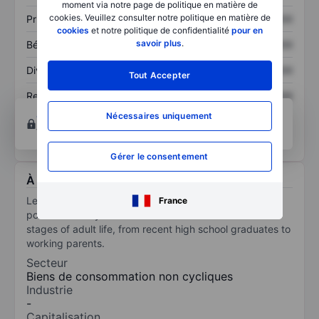
moment via notre page de politique en matière de
cookies. Veuillez consulter notre politique en matière de
Prix / ventes
XXXXXXX
XXXXXXX
cookies
et notre politique de confidentialité
pour en
savoir plus
.
Bénéfice par action
XXXXXXX
XXXXXXX
Dividende par action
XXXXXXX
XXXXXXX
Tout Accepter
Rendement des
XXXXXXX
XXXXXXX
capitaux propres
Nécessaires uniquement
Ouvrir un compte
pour accéder à d’autres outils
techniques et d’analyses.
Gérer le consentement
À propos Legacy Education Inc.
Legacy Education Inc is engaged in career-focused,
France
post-secondary education services to students at all
stages of adult life, from recent high school graduates to
working parents.
Secteur
Biens de consommation non cycliques
Industrie
-
Capitalisation