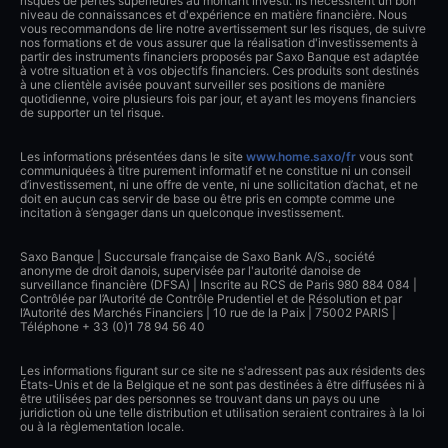
risques de pertes supérieures au montant investi. Ils nécessitent un bon
niveau de connaissances et d'expérience en matière financière. Nous
vous recommandons de lire notre avertissement sur les risques, de suivre
nos formations et de vous assurer que la réalisation d'investissements à
partir des instruments financiers proposés par Saxo Banque est adaptée
à votre situation et à vos objectifs financiers. Ces produits sont destinés
à une clientèle avisée pouvant surveiller ses positions de manière
quotidienne, voire plusieurs fois par jour, et ayant les moyens financiers
de supporter un tel risque.
Les informations présentées dans le site
www.home.saxo/fr
vous sont
communiquées à titre purement informatif et ne constitue ni un conseil
d’investissement, ni une offre de vente, ni une sollicitation d’achat, et ne
doit en aucun cas servir de base ou être pris en compte comme une
incitation à s’engager dans un quelconque investissement.
Saxo Banque | Succursale française de Saxo Bank A/S., société
anonyme de droit danois, supervisée par l'autorité danoise de
surveillance financière (DFSA) | Inscrite au RCS de Paris 980 884 084 |
Contrôlée par l’Autorité de Contrôle Prudentiel et de Résolution et par
l’Autorité des Marchés Financiers | 10 rue de la Paix | 75002 PARIS |
Téléphone + 33 (0)1 78 94 56 40
Les informations figurant sur ce site ne s'adressent pas aux résidents des
États-Unis et de la Belgique et ne sont pas destinées à être diffusées ni à
être utilisées par des personnes se trouvant dans un pays ou une
juridiction où une telle distribution et utilisation seraient contraires à la loi
ou à la règlementation locale.