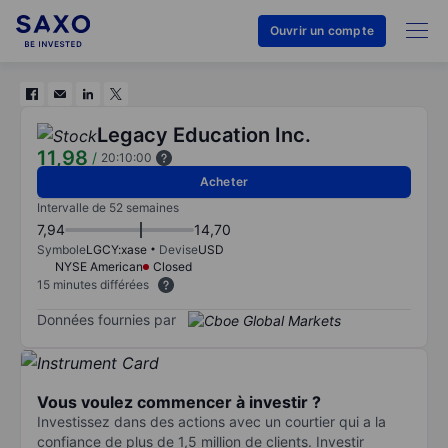
Ouvrir un compte
Legacy Education Inc.
11,98
/
20:10:00
Acheter
Intervalle de 52 semaines
7,94
14,70
Symbole
LGCY:xase
Devise
USD
NYSE American
Closed
15 minutes différées
Données fournies par
Vous voulez commencer à investir ?
Investissez dans des actions avec un courtier qui a la
confiance de plus de 1,5 million de clients. Investir