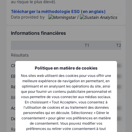
au risque le plus élevé).
Télécharger la méthodologie ESG (en anglais)
Data provided by
/
Informations financières
T1
T2
Résultats
Chiffre d’affaires
XXXXXXX
XXXXXXX
Politique en matière de cookies
Nos sites web utilisent des cookies pour vous offrir une
EBITDA
XXXXXXX
XXXXXXX
meilleure expérience de navigation en permettant, en
optimisant et en analysant les opérations du site, ainsi
Résultat net
XXXXXXX
XXXXXXX
que pour fournir un contenu publicitaire personnalisé et
vous permettre de vous connecter aux médias sociaux.
Bilan
En choisissant « Tout Accepter», vous consentez à
l'utilisation de cookies et au traitement des données
Actif total
XXXXXXX
XXXXXXX
personnelles qui en découle. Sélectionnez « Gérer le
consentement » pour gérer vos préférences en matière
Dette totale
XXXXXXX
XXXXXXX
de consentement. Vous pouvez modifier vos
préférences ou retirer votre consentement à tout
Ratios