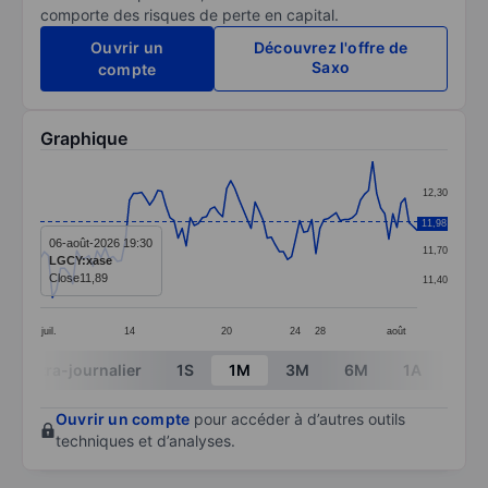
comporte des risques de perte en capital.
Ouvrir un
Découvrez l'offre de
Saxo
compte
Graphique
Chart
12,30
Line chart with 94 data points.
12,00
11,98
The chart has 1 X axis displaying categories.
06-août-2026 19:30
11,70
LGCY:xase
The chart has 1 Y axis displaying values. Data ranges f
Close
11,89
11,40
juil.
14
20
24
28
août
End of interactive chart.
Intra-journalier
1S
1M
3M
6M
1A
3A
Ouvrir un compte
pour accéder à d’autres outils
techniques et d’analyses.