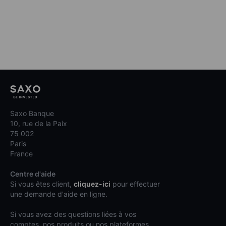
Saxo Banque
10, rue de la Paix
75 002
Paris
France
Centre d'aide
Si vous êtes client,
cliquez-ici
pour effectuer
une demande d'aide en ligne.
Si vous avez des questions liées à vos
comptes, nos produits ou nos plateformes,