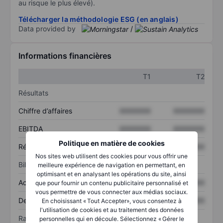
au risque le plus élevé).
Télécharger la méthodologie ESG (en anglais)
Data provided by
/
Informations financières
T1
T2
Résultats
Chiffre d’affaires
XXXXXXX
XXXXXXX
EBITDA
XXXXXXX
XXXXXXX
Politique en matière de cookies
Résultat net
XXXXXXX
XXXXXXX
Nos sites web utilisent des cookies pour vous offrir une
Bilan
meilleure expérience de navigation en permettant, en
optimisant et en analysant les opérations du site, ainsi
Actif total
XXXXXXX
XXXXXXX
que pour fournir un contenu publicitaire personnalisé et
vous permettre de vous connecter aux médias sociaux.
Dette totale
XXXXXXX
XXXXXXX
En choisissant « Tout Accepter», vous consentez à
l'utilisation de cookies et au traitement des données
Ratios
personnelles qui en découle. Sélectionnez « Gérer le