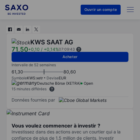
Ouvrir un compte
KWS SAAT AG
71,50
+0,10
/
+0,14%
07:09:43
Acheter
Intervalle de 52 semaines
61,30
80,60
Symbole
KWS:xetr
Devise
EUR
Deutsche Börse (XETRA)
Open
15 minutes différées
Données fournies par
Vous voulez commencer à investir ?
Investissez dans des actions avec un courtier qui a la
confiance de plus de 1,5 million de clients. Investir