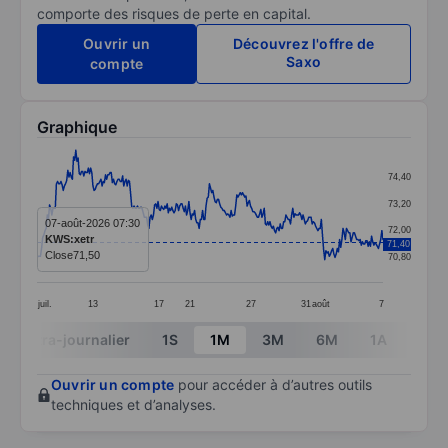
comporte des risques de perte en capital.
Ouvrir un
Découvrez l'offre de
Saxo
compte
Graphique
Chart
74,40
Line chart with 304 data points.
73,20
The chart has 1 X axis displaying categories.
07-août-2026 07:30
72,00
KWS:xetr
71,40
The chart has 1 Y axis displaying values. Data ranges 
Close
71,50
70,80
juil.
13
17
21
27
31
août
7
End of interactive chart.
Intra-journalier
1S
1M
3M
6M
1A
3A
Ouvrir un compte
pour accéder à d’autres outils
techniques et d’analyses.