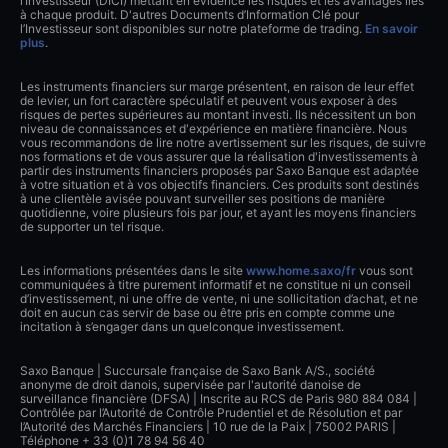
l’Investisseur (DICI) mettant en évidence les risques et les avantages liés
à chaque produit. D'autres Documents d’Information Clé pour
l’Investisseur sont disponibles sur notre plateforme de trading.
En savoir
plus
.
Les instruments financiers sur marge présentent, en raison de leur effet
de levier, un fort caractère spéculatif et peuvent vous exposer à des
risques de pertes supérieures au montant investi. Ils nécessitent un bon
niveau de connaissances et d'expérience en matière financière. Nous
vous recommandons de lire notre avertissement sur les risques, de suivre
nos formations et de vous assurer que la réalisation d'investissements à
partir des instruments financiers proposés par Saxo Banque est adaptée
à votre situation et à vos objectifs financiers. Ces produits sont destinés
à une clientèle avisée pouvant surveiller ses positions de manière
quotidienne, voire plusieurs fois par jour, et ayant les moyens financiers
de supporter un tel risque.
Les informations présentées dans le site
www.home.saxo/fr
vous sont
communiquées à titre purement informatif et ne constitue ni un conseil
d’investissement, ni une offre de vente, ni une sollicitation d’achat, et ne
doit en aucun cas servir de base ou être pris en compte comme une
incitation à s’engager dans un quelconque investissement.
Saxo Banque | Succursale française de Saxo Bank A/S., société
anonyme de droit danois, supervisée par l'autorité danoise de
surveillance financière (DFSA) | Inscrite au RCS de Paris 980 884 084 |
Contrôlée par l’Autorité de Contrôle Prudentiel et de Résolution et par
l’Autorité des Marchés Financiers | 10 rue de la Paix | 75002 PARIS |
Téléphone + 33 (0)1 78 94 56 40