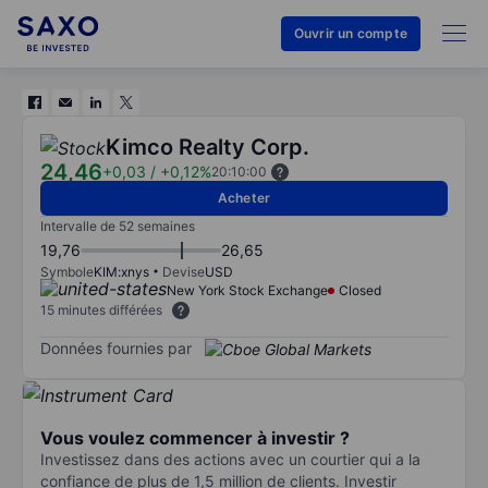
Ouvrir un compte
Kimco Realty Corp.
24,46
+0,03
/
+0,12%
20:10:00
Acheter
Intervalle de 52 semaines
19,76
26,65
Symbole
KIM:xnys
Devise
USD
New York Stock Exchange
Closed
15 minutes différées
Données fournies par
Vous voulez commencer à investir ?
Investissez dans des actions avec un courtier qui a la
confiance de plus de 1,5 million de clients. Investir