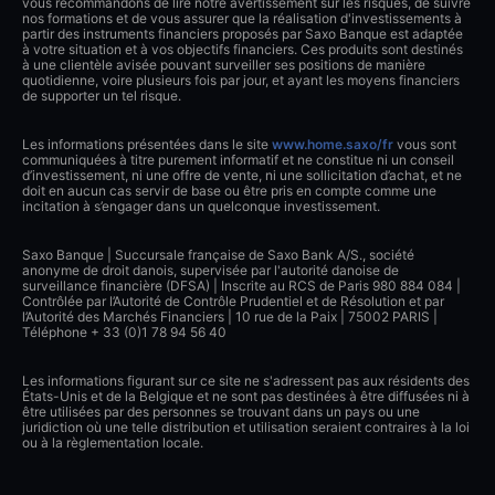
vous recommandons de lire notre avertissement sur les risques, de suivre
nos formations et de vous assurer que la réalisation d'investissements à
partir des instruments financiers proposés par Saxo Banque est adaptée
à votre situation et à vos objectifs financiers. Ces produits sont destinés
à une clientèle avisée pouvant surveiller ses positions de manière
quotidienne, voire plusieurs fois par jour, et ayant les moyens financiers
de supporter un tel risque.
Les informations présentées dans le site
www.home.saxo/fr
vous sont
communiquées à titre purement informatif et ne constitue ni un conseil
d’investissement, ni une offre de vente, ni une sollicitation d’achat, et ne
doit en aucun cas servir de base ou être pris en compte comme une
incitation à s’engager dans un quelconque investissement.
Saxo Banque | Succursale française de Saxo Bank A/S., société
anonyme de droit danois, supervisée par l'autorité danoise de
surveillance financière (DFSA) | Inscrite au RCS de Paris 980 884 084 |
Contrôlée par l’Autorité de Contrôle Prudentiel et de Résolution et par
l’Autorité des Marchés Financiers | 10 rue de la Paix | 75002 PARIS |
Téléphone + 33 (0)1 78 94 56 40
Les informations figurant sur ce site ne s'adressent pas aux résidents des
États-Unis et de la Belgique et ne sont pas destinées à être diffusées ni à
être utilisées par des personnes se trouvant dans un pays ou une
juridiction où une telle distribution et utilisation seraient contraires à la loi
ou à la règlementation locale.