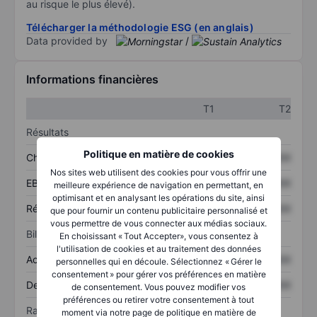
au risque le plus élevé).
Télécharger la méthodologie ESG (en anglais)
Data provided by
/
Informations financières
T1
T2
Résultats
Politique en matière de cookies
Chiffre d’affaires
XXXXXXX
XXXXXXX
Nos sites web utilisent des cookies pour vous offrir une
EBITDA
XXXXXXX
XXXXXXX
meilleure expérience de navigation en permettant, en
optimisant et en analysant les opérations du site, ainsi
Résultat net
XXXXXXX
XXXXXXX
que pour fournir un contenu publicitaire personnalisé et
vous permettre de vous connecter aux médias sociaux.
Bilan
En choisissant « Tout Accepter», vous consentez à
l'utilisation de cookies et au traitement des données
Actif total
XXXXXXX
XXXXXXX
personnelles qui en découle. Sélectionnez « Gérer le
consentement » pour gérer vos préférences en matière
Dette totale
XXXXXXX
XXXXXXX
de consentement. Vous pouvez modifier vos
préférences ou retirer votre consentement à tout
Ratios
moment via notre page de politique en matière de