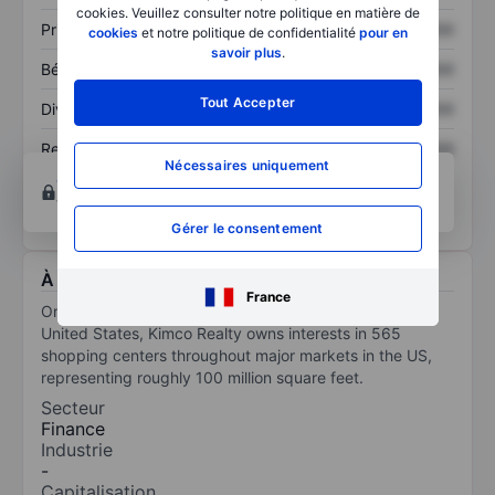
cookies. Veuillez consulter notre politique en matière de
Prix / ventes
XXXXXXX
XXXXXXX
cookies
et notre politique de confidentialité
pour en
savoir plus
.
Bénéfice par action
XXXXXXX
XXXXXXX
Tout Accepter
Dividende par action
XXXXXXX
XXXXXXX
Rendement des
XXXXXXX
XXXXXXX
Nécessaires uniquement
capitaux propres
Ouvrir un compte
pour accéder à d’autres outils
techniques et d’analyses.
Gérer le consentement
À propos Kimco Realty Corp.
France
One of the oldest real estate investment trusts in the
United States, Kimco Realty owns interests in 565
shopping centers throughout major markets in the US,
representing roughly 100 million square feet.
Secteur
Finance
Industrie
-
Capitalisation