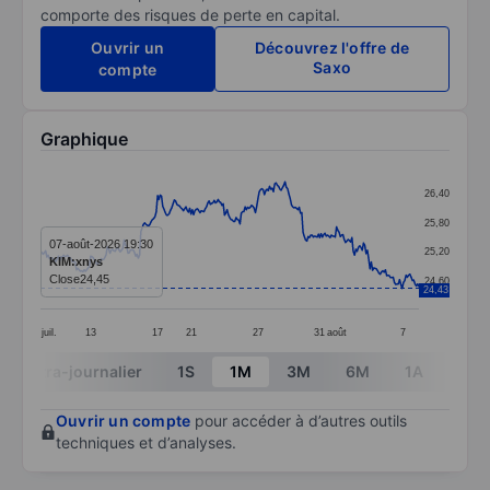
comporte des risques de perte en capital.
Ouvrir un
Découvrez l'offre de
Saxo
compte
Graphique
Chart
26,40
Line chart with 295 data points.
25,80
The chart has 1 X axis displaying categories.
07-août-2026 19:30
25,20
KIM:xnys
The chart has 1 Y axis displaying values. Data ranges 
Close
24,45
24,60
24,43
juil.
13
17
21
27
31
août
7
End of interactive chart.
Intra-journalier
1S
1M
3M
6M
1A
3A
Ouvrir un compte
pour accéder à d’autres outils
techniques et d’analyses.