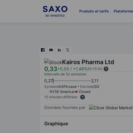
Produits et tarifs
Plateform
Kairos Pharma Ltd
0,33
+0,00
/
+1,48%
20:10:00
Intervalle de 52 semaines
0,27
2,11
Symbole
KAPA:xase
Devise
USD
NYSE American
Closed
15 minutes différées
Données fournies par
Graphique
Chart