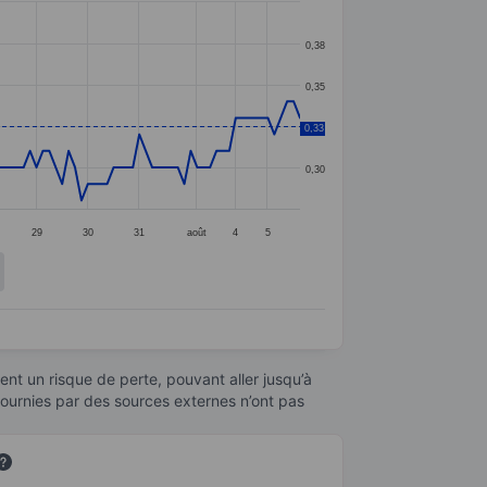
0,38
0,35
0,33
0,33
0,30
29
30
31
août
4
5
nt un risque de perte, pouvant aller jusqu’à
fournies par des sources externes n’ont pas