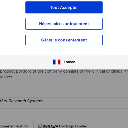
XXXXXXX
XXXXXXX
Tout Accepter
XXXXXXX
XXXXXXX
Nécessaires uniquement
XXXXXXX
XXXXXXX
Ouvrir un compte
pour accéder à d
XXXXXXX
XXXXXXX
Gérer le consentement
rmaceutical company. The company is engaged in therapeutics for ca
France
esistance. These therapeutics include antibodies and small molecules
roduct portfolio of the company consists of Pre-clinical or clinical-
iseases.
Property Trust Inc
INNEOVA Holdings Limited