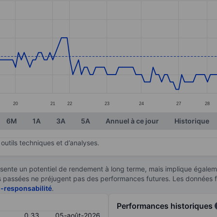
ories.
s. Data ranges from 0.28 to 0.4.
20
21
22
23
24
27
28
6M
1A
3A
5A
Annuel à ce jour
Historique
outils techniques et d’analyses.
sente un potentiel de rendement à long terme, mais implique égaleme
ces passées ne préjugent pas des performances futures. Les données 
n-responsabilité
.
Performances historiques
0,33
05-août-2026