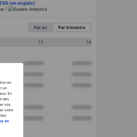
ESG (en anglais)
/
Par an
Par trimestre
T3
T4
XXXXXXX
XXXXXXX
XXXXXXX
XXXXXXX
tion en
XXXXXXX
XXXXXXX
ir un
aux. En
nt des
er vos
XXXXXXX
XXXXXXX
er votre
llez
XXXXXXX
XXXXXXX
ur en