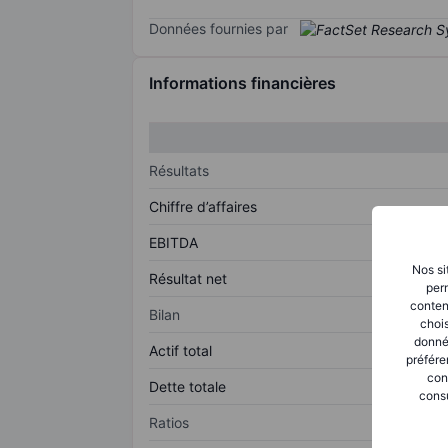
Données fournies par
Informations financières
Résultats
Chiffre d’affaires
EBITDA
Nos si
Résultat net
perm
conten
Bilan
chois
donné
Actif total
préfére
con
Dette totale
consu
Ratios