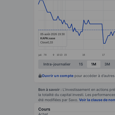
Line chart with 174 data points.
The chart has 1 X axis displaying categ
The chart has 1 Y axis displaying value
05-août-2026 19:30
KAPA:xase
Close
0,33
juil.
7
8
9
10
13
15
16
17
End of interactive chart.
Intra-journalier
1S
1M
3M
Ouvrir un compte
pour accéder à d’autres 
Bon à savoir :
L’investissement en actions pré
la totalité du capital investi. Les performan
été modifiées par Saxo.
Voir la clause de no
Cours
Achat