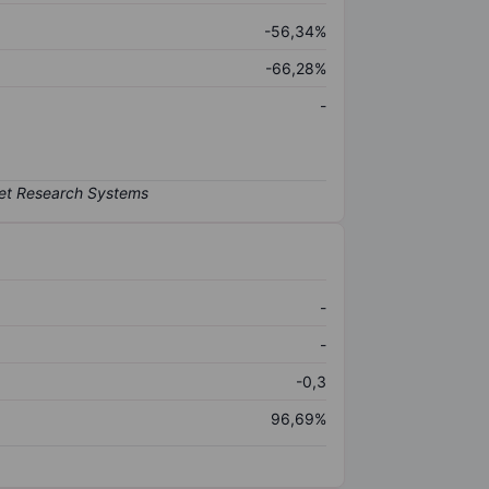
-56,34%
-66,28%
-
-
-
-0,3
96,69%