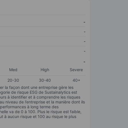
-
-
-
-
-
Med
High
Severe
20-30
30-40
40+
r la façon dont une entreprise gère les
gorie de risque ESG de Sustainalytics est
urs à identifier et à comprendre les risques
 niveau de l’entreprise et la manière dont ils
s performances à long terme des
elle va de 0 à 100. Plus le risque est faible,
ut à aucun risque et 100 au risque le plus