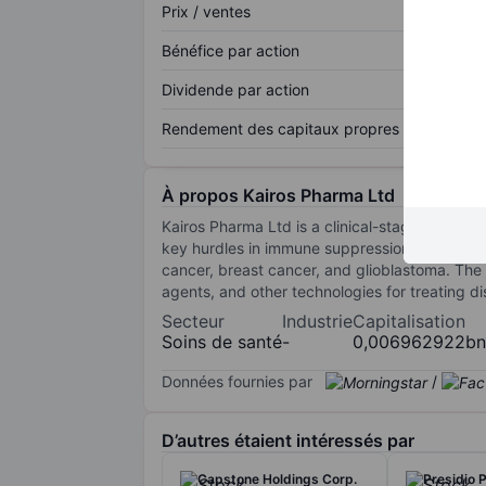
Prix / ventes
Bénéfice par action
Dividende par action
Rendement des capitaux propres
À propos Kairos Pharma Ltd
Kairos Pharma Ltd is a clinical-stage biopha
key hurdles in immune suppression and drug r
cancer, breast cancer, and glioblastoma. The p
agents, and other technologies for treating d
Secteur
Industrie
Capitalisation
Soins de santé
-
0,006962922bn
Données fournies par
/
D’autres étaient intéressés par
Capstone Holdings Corp.
Presidio 