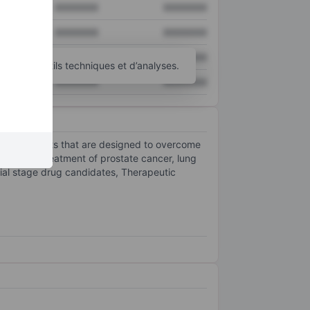
XXXXXXX
XXXXXXX
XXXXXXX
XXXXXXX
XXXXXXX
XXXXXXX
’autres outils techniques et d’analyses.
XXXXXXX
XXXXXXX
ncer patients that are designed to overcome
 for the treatment of prostate cancer, lung
trial stage drug candidates, Therapeutic