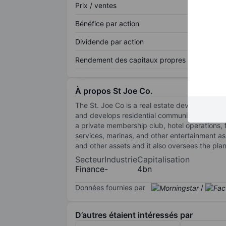
Prix / ventes
Bénéfice par action
Dividende par action
Rendement des capitaux propres
À propos St Joe Co.
The St. Joe Co is a real estate development
and develops residential communities and sel
a private membership club, hotel operations, 
services, marinas, and other entertainment as
and other assets and it also oversees the pl
Secteur
Industrie
Capitalisation
Finance
-
4bn
Données fournies par
/
D’autres étaient intéressés par