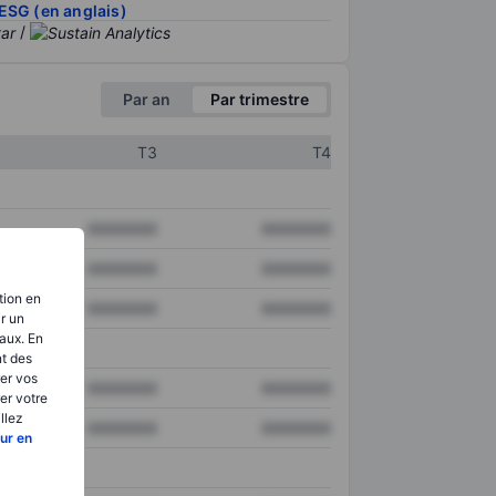
ESG (en anglais)
/
Par an
Par trimestre
T3
T4
XXXXXXX
XXXXXXX
XXXXXXX
XXXXXXX
tion en
XXXXXXX
XXXXXXX
ir un
aux. En
nt des
er vos
XXXXXXX
XXXXXXX
er votre
llez
XXXXXXX
XXXXXXX
ur en