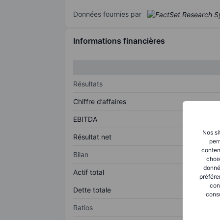
Données fournies par
Informations financières
Résultats
Chiffre d’affaires
EBITDA
Nos si
Résultat net
perm
conten
Bilan
chois
donné
Actif total
préfére
con
Dette totale
consu
Ratios