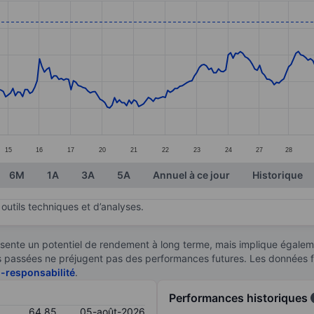
ories.
s. Data ranges from 58.84 to 65.59.
15
16
17
20
21
22
23
24
27
28
6M
1A
3A
5A
Annuel à ce jour
Historique
outils techniques et d’analyses.
sente un potentiel de rendement à long terme, mais implique égaleme
ces passées ne préjugent pas des performances futures. Les données 
n-responsabilité
.
Performances historiques
64,85
05-août-2026