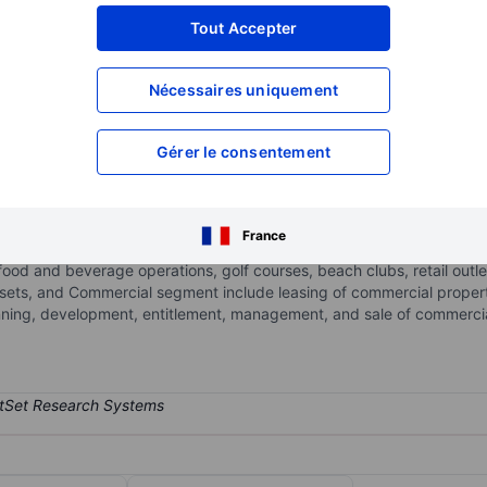
XXXXXXX
XXXXXXX
Tout Accepter
XXXXXXX
XXXXXXX
Nécessaires uniquement
XXXXXXX
XXXXXXX
Ouvrir un compte
pour accéder à d
XXXXXXX
XXXXXXX
Gérer le consentement
, asset management, and operating company and it has three operati
France
ls homesites to homebuilders or retail consumers, the Hospitality s
food and beverage operations, golf courses, beach clubs, retail outl
sets, and Commercial segment include leasing of commercial property, 
anning, development, entitlement, management, and sale of commercial