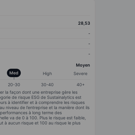
28,53
-
-
-
Moyen
Med
High
Severe
20-30
30-40
40+
r la façon dont une entreprise gère les
gorie de risque ESG de Sustainalytics est
urs à identifier et à comprendre les risques
 niveau de l’entreprise et la manière dont ils
s performances à long terme des
elle va de 0 à 100. Plus le risque est faible,
ut à aucun risque et 100 au risque le plus