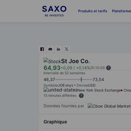
Produits et tarifs
Plateform
St Joe Co.
64,93
+0,09
/
+0,14%
20:10:00
Intervalle de 52 semaines
46,37
73,54
Symbole
JOE:xnys
Devise
USD
New York Stock Exchange
Clo
15 minutes différées
Données fournies par
Graphique
Chart