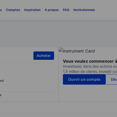
es
Comptes
Inspiration
A propos
FAQ
Institutionnels
Acheter
Vous voulez commencer à 
Investissez dans des actions av
1,5 million de clients. Investir 
Ouvrir un compte
Déc
sed