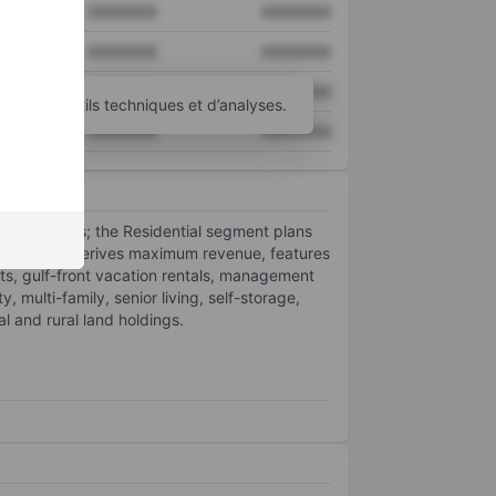
XXXXXXX
XXXXXXX
XXXXXXX
XXXXXXX
XXXXXXX
XXXXXXX
’autres outils techniques et d’analyses.
XXXXXXX
XXXXXXX
ng segments; the Residential segment plans
egment that derives maximum revenue, features
ets, gulf-front vacation rentals, management
multi-family, senior living, self-storage,
 and rural land holdings.