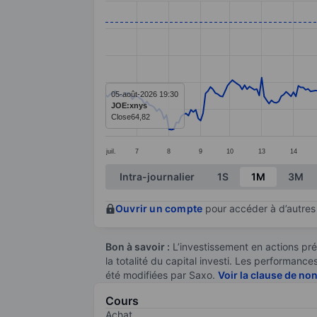
Line chart with 296 data points.
The chart has 1 X axis displaying categ
The chart has 1 Y axis displaying value
05-août-2026 19:30
JOE:xnys
Close
64,82
juil.
7
8
9
10
13
14
End of interactive chart.
Intra-journalier
1S
1M
3M
Ouvrir un compte
pour accéder à d’autres 
Bon à savoir :
L’investissement en actions pré
la totalité du capital investi. Les performan
été modifiées par Saxo.
Voir la clause de no
Cours
Achat