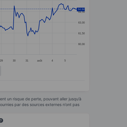
64,84
64,50
63,00
61,50
60,00
29
30
31
août
4
5
nt un risque de perte, pouvant aller jusqu’à
fournies par des sources externes n’ont pas