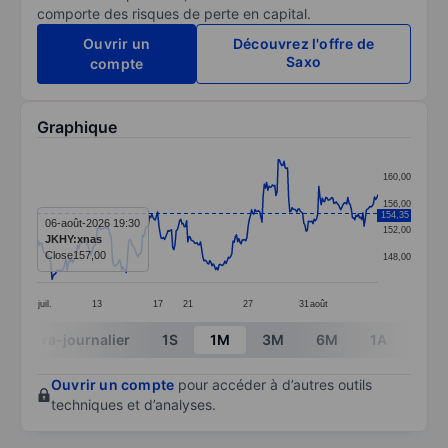
comporte des risques de perte en capital.
Ouvrir un
Découvrez l'offre de
Saxo
compte
Graphique
Chart
160,00
Line chart with 295 data points.
156,00
154,35
The chart has 1 X axis displaying categories.
06-août-2026 19:30
152,00
JKHY:xnas
The chart has 1 Y axis displaying values. Data ranges 
Close
157,00
148,00
juil.
13
17
21
27
31
août
End of interactive chart.
Intra-journalier
1S
1M
3M
6M
1A
3A
Ouvrir un compte
pour accéder à d’autres outils
techniques et d’analyses.