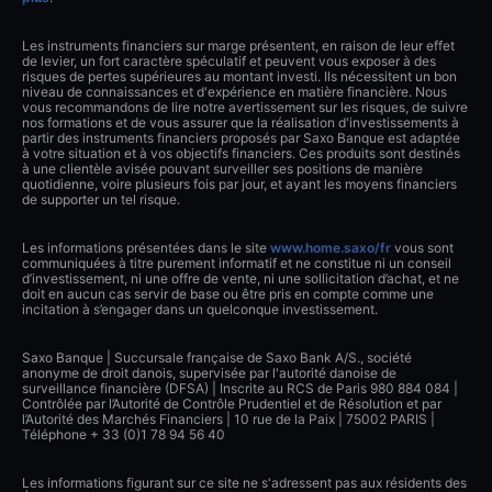
Les instruments financiers sur marge présentent, en raison de leur effet
de levier, un fort caractère spéculatif et peuvent vous exposer à des
risques de pertes supérieures au montant investi. Ils nécessitent un bon
niveau de connaissances et d'expérience en matière financière. Nous
vous recommandons de lire notre avertissement sur les risques, de suivre
nos formations et de vous assurer que la réalisation d'investissements à
partir des instruments financiers proposés par Saxo Banque est adaptée
à votre situation et à vos objectifs financiers. Ces produits sont destinés
à une clientèle avisée pouvant surveiller ses positions de manière
quotidienne, voire plusieurs fois par jour, et ayant les moyens financiers
de supporter un tel risque.
Les informations présentées dans le site
www.home.saxo/fr
vous sont
communiquées à titre purement informatif et ne constitue ni un conseil
d’investissement, ni une offre de vente, ni une sollicitation d’achat, et ne
doit en aucun cas servir de base ou être pris en compte comme une
incitation à s’engager dans un quelconque investissement.
Saxo Banque | Succursale française de Saxo Bank A/S., société
anonyme de droit danois, supervisée par l'autorité danoise de
surveillance financière (DFSA) | Inscrite au RCS de Paris 980 884 084 |
Contrôlée par l’Autorité de Contrôle Prudentiel et de Résolution et par
l’Autorité des Marchés Financiers | 10 rue de la Paix | 75002 PARIS |
Téléphone + 33 (0)1 78 94 56 40
Les informations figurant sur ce site ne s'adressent pas aux résidents des