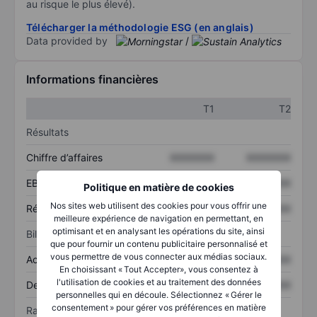
au risque le plus élevé).
Télécharger la méthodologie ESG (en anglais)
Data provided by
/
Informations financières
T1
T2
Résultats
Chiffre d’affaires
XXXXXXX
XXXXXXX
EBITDA
XXXXXXX
XXXXXXX
Politique en matière de cookies
Nos sites web utilisent des cookies pour vous offrir une
Résultat net
XXXXXXX
XXXXXXX
meilleure expérience de navigation en permettant, en
optimisant et en analysant les opérations du site, ainsi
Bilan
que pour fournir un contenu publicitaire personnalisé et
vous permettre de vous connecter aux médias sociaux.
Actif total
XXXXXXX
XXXXXXX
En choisissant « Tout Accepter», vous consentez à
l'utilisation de cookies et au traitement des données
Dette totale
XXXXXXX
XXXXXXX
personnelles qui en découle. Sélectionnez « Gérer le
consentement » pour gérer vos préférences en matière
Ratios