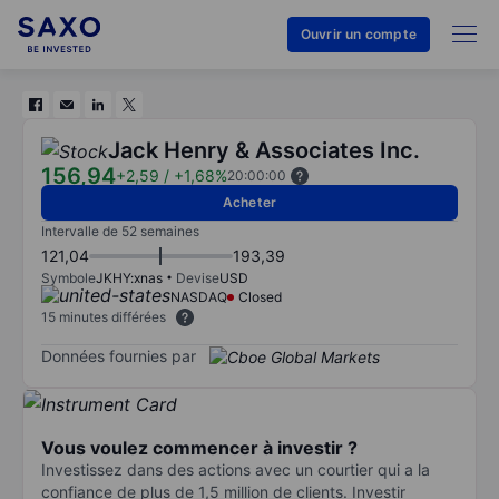
Ouvrir un compte
Jack Henry & Associates Inc.
156,94
+2,59
/
+1,68%
20:00:00
Acheter
Intervalle de 52 semaines
121,04
193,39
Symbole
JKHY:xnas
Devise
USD
NASDAQ
Closed
15 minutes différées
Données fournies par
Vous voulez commencer à investir ?
Investissez dans des actions avec un courtier qui a la
confiance de plus de 1,5 million de clients. Investir