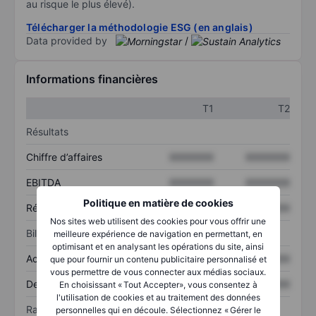
au risque le plus élevé).
Télécharger la méthodologie ESG (en anglais)
Data provided by
/
Informations financières
T1
T2
Résultats
Chiffre d’affaires
XXXXXXX
XXXXXXX
EBITDA
XXXXXXX
XXXXXXX
Politique en matière de cookies
Résultat net
XXXXXXX
XXXXXXX
Nos sites web utilisent des cookies pour vous offrir une
Bilan
meilleure expérience de navigation en permettant, en
optimisant et en analysant les opérations du site, ainsi
Actif total
XXXXXXX
XXXXXXX
que pour fournir un contenu publicitaire personnalisé et
vous permettre de vous connecter aux médias sociaux.
Dette totale
XXXXXXX
XXXXXXX
En choisissant « Tout Accepter», vous consentez à
l'utilisation de cookies et au traitement des données
Ratios
personnelles qui en découle. Sélectionnez « Gérer le