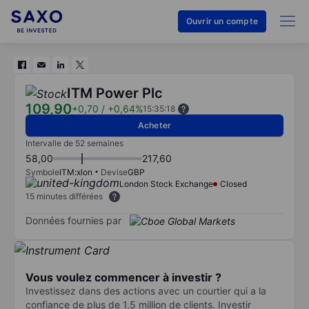
Ouvrir un compte
ITM Power Plc
109,90
+0,70
/
+0,64%
15:35:18
Acheter
Intervalle de 52 semaines
58,00
217,60
Symbole
ITM:xlon
Devise
GBP
London Stock Exchange
Closed
15 minutes différées
Données fournies par
Vous voulez commencer à investir ?
Investissez dans des actions avec un courtier qui a la
confiance de plus de 1,5 million de clients. Investir