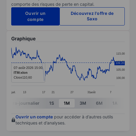
comporte des risques de perte en capital.
Ouvrir un
Découvrez l'offre de
Saxo
compte
Graphique
Chart
115,00
Line chart with 369 data points.
110,00
109,20
The chart has 1 X axis displaying categories.
07-août-2026 15:00
105,00
ITM:xlon
The chart has 1 Y axis displaying values. Data ranges 
Close
110,60
100,00
juil.
13
17
21
27
31
août
7
End of interactive chart.
Intra-journalier
1S
1M
3M
6M
1A
3A
Ouvrir un compte
pour accéder à d’autres outils
techniques et d’analyses.