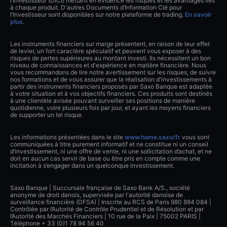
l’Investisseur (DICI) mettant en évidence les risques et les avantages liés
à chaque produit. D'autres Documents d’Information Clé pour
l’Investisseur sont disponibles sur notre plateforme de trading.
En savoir
plus
.
Les instruments financiers sur marge présentent, en raison de leur effet
de levier, un fort caractère spéculatif et peuvent vous exposer à des
risques de pertes supérieures au montant investi. Ils nécessitent un bon
niveau de connaissances et d'expérience en matière financière. Nous
vous recommandons de lire notre avertissement sur les risques, de suivre
nos formations et de vous assurer que la réalisation d'investissements à
partir des instruments financiers proposés par Saxo Banque est adaptée
à votre situation et à vos objectifs financiers. Ces produits sont destinés
à une clientèle avisée pouvant surveiller ses positions de manière
quotidienne, voire plusieurs fois par jour, et ayant les moyens financiers
de supporter un tel risque.
Les informations présentées dans le site
www.home.saxo/fr
vous sont
communiquées à titre purement informatif et ne constitue ni un conseil
d’investissement, ni une offre de vente, ni une sollicitation d’achat, et ne
doit en aucun cas servir de base ou être pris en compte comme une
incitation à s’engager dans un quelconque investissement.
Saxo Banque | Succursale française de Saxo Bank A/S., société
anonyme de droit danois, supervisée par l'autorité danoise de
surveillance financière (DFSA) | Inscrite au RCS de Paris 980 884 084 |
Contrôlée par l’Autorité de Contrôle Prudentiel et de Résolution et par
l’Autorité des Marchés Financiers | 10 rue de la Paix | 75002 PARIS |
Téléphone + 33 (0)1 78 94 56 40