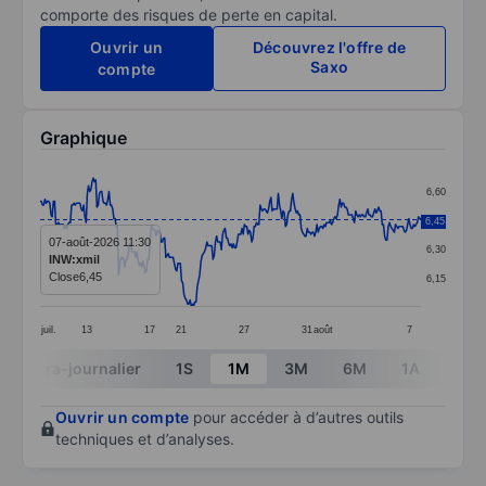
comporte des risques de perte en capital.
Ouvrir un
Découvrez l'offre de
Saxo
compte
Graphique
Chart
6,60
Line chart with 316 data points.
6,45
6,45
The chart has 1 X axis displaying categories.
07-août-2026 11:30
6,30
INW:xmil
The chart has 1 Y axis displaying values. Data ranges 
Close
6,45
6,15
juil.
13
17
21
27
31
août
7
End of interactive chart.
Intra-journalier
1S
1M
3M
6M
1A
3A
Ouvrir un compte
pour accéder à d’autres outils
techniques et d’analyses.