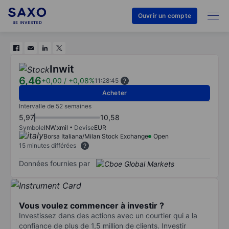
Ouvrir un compte
Inwit
6,46
+0,00
/
+0,08%
11:28:45
Acheter
Intervalle de 52 semaines
5,97
10,58
Symbole
INW:xmil
Devise
EUR
Borsa Italiana/Milan Stock Exchange
Open
15 minutes différées
Données fournies par
Vous voulez commencer à investir ?
Investissez dans des actions avec un courtier qui a la
confiance de plus de 1,5 million de clients. Investir