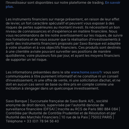
l’Investisseur sont disponibles sur notre plateforme de trading.
En savoir
plus
.
Les instruments financiers sur marge présentent, en raison de leur effet
de levier, un fort caractère spéculatif et peuvent vous exposer à des
risques de pertes supérieures au montant investi. Ils nécessitent un bon
niveau de connaissances et d'expérience en matière financière. Nous
vous recommandons de lire notre avertissement sur les risques, de suivre
nos formations et de vous assurer que la réalisation d'investissements à
partir des instruments financiers proposés par Saxo Banque est adaptée
à votre situation et à vos objectifs financiers. Ces produits sont destinés
à une clientèle avisée pouvant surveiller ses positions de manière
quotidienne, voire plusieurs fois par jour, et ayant les moyens financiers
de supporter un tel risque.
Les informations présentées dans le site
www.home.saxo/fr
vous sont
communiquées à titre purement informatif et ne constitue ni un conseil
d’investissement, ni une offre de vente, ni une sollicitation d’achat, et ne
doit en aucun cas servir de base ou être pris en compte comme une
incitation à s’engager dans un quelconque investissement.
Saxo Banque | Succursale française de Saxo Bank A/S., société
anonyme de droit danois, supervisée par l'autorité danoise de
surveillance financière (DFSA) | Inscrite au RCS de Paris 980 884 084 |
Contrôlée par l’Autorité de Contrôle Prudentiel et de Résolution et par
l’Autorité des Marchés Financiers | 10 rue de la Paix | 75002 PARIS |
Téléphone + 33 (0)1 78 94 56 40