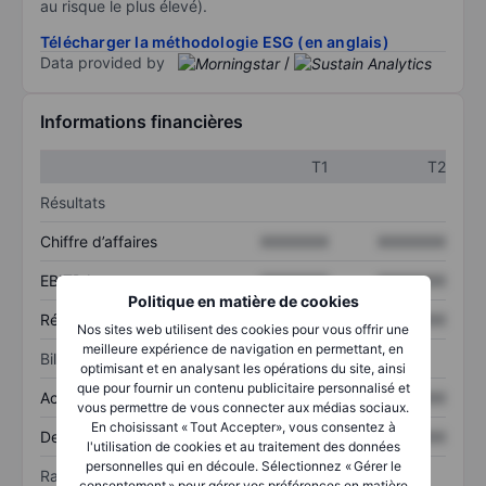
au risque le plus élevé).
Télécharger la méthodologie ESG (en anglais)
Data provided by
/
Informations financières
T1
T2
Résultats
Chiffre d’affaires
XXXXXXX
XXXXXXX
EBITDA
XXXXXXX
XXXXXXX
Politique en matière de cookies
Résultat net
XXXXXXX
XXXXXXX
Nos sites web utilisent des cookies pour vous offrir une
meilleure expérience de navigation en permettant, en
Bilan
optimisant et en analysant les opérations du site, ainsi
que pour fournir un contenu publicitaire personnalisé et
Actif total
XXXXXXX
XXXXXXX
vous permettre de vous connecter aux médias sociaux.
En choisissant « Tout Accepter», vous consentez à
Dette totale
XXXXXXX
XXXXXXX
l'utilisation de cookies et au traitement des données
personnelles qui en découle. Sélectionnez « Gérer le
Ratios
consentement » pour gérer vos préférences en matière