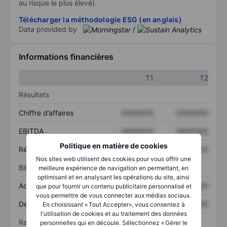
au risque le plus élevé).
Télécharger la méthodologie ESG (en anglais)
Data provided by
/
Informations financières
T1
T2
Résultats
Chiffre d’affaires
XXXXXXX
XXXXXXX
EBITDA
XXXXXXX
XXXXXXX
Politique en matière de cookies
Résultat net
XXXXXXX
XXXXXXX
Nos sites web utilisent des cookies pour vous offrir une
Bilan
meilleure expérience de navigation en permettant, en
optimisant et en analysant les opérations du site, ainsi
Actif total
XXXXXXX
XXXXXXX
que pour fournir un contenu publicitaire personnalisé et
vous permettre de vous connecter aux médias sociaux.
Dette totale
XXXXXXX
XXXXXXX
En choisissant « Tout Accepter», vous consentez à
l'utilisation de cookies et au traitement des données
Ratios
personnelles qui en découle. Sélectionnez « Gérer le