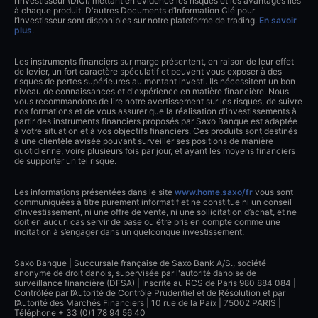
l’Investisseur (DICI) mettant en évidence les risques et les avantages liés
à chaque produit. D'autres Documents d’Information Clé pour
l’Investisseur sont disponibles sur notre plateforme de trading.
En savoir
plus
.
Les instruments financiers sur marge présentent, en raison de leur effet
de levier, un fort caractère spéculatif et peuvent vous exposer à des
risques de pertes supérieures au montant investi. Ils nécessitent un bon
niveau de connaissances et d'expérience en matière financière. Nous
vous recommandons de lire notre avertissement sur les risques, de suivre
nos formations et de vous assurer que la réalisation d'investissements à
partir des instruments financiers proposés par Saxo Banque est adaptée
à votre situation et à vos objectifs financiers. Ces produits sont destinés
à une clientèle avisée pouvant surveiller ses positions de manière
quotidienne, voire plusieurs fois par jour, et ayant les moyens financiers
de supporter un tel risque.
Les informations présentées dans le site
www.home.saxo/fr
vous sont
communiquées à titre purement informatif et ne constitue ni un conseil
d’investissement, ni une offre de vente, ni une sollicitation d’achat, et ne
doit en aucun cas servir de base ou être pris en compte comme une
incitation à s’engager dans un quelconque investissement.
Saxo Banque | Succursale française de Saxo Bank A/S., société
anonyme de droit danois, supervisée par l'autorité danoise de
surveillance financière (DFSA) | Inscrite au RCS de Paris 980 884 084 |
Contrôlée par l’Autorité de Contrôle Prudentiel et de Résolution et par
l’Autorité des Marchés Financiers | 10 rue de la Paix | 75002 PARIS |
Téléphone + 33 (0)1 78 94 56 40