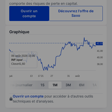
comporte des risques de perte en capital.
Ouvrir un
Découvrez l'offre de
Saxo
compte
Graphique
Chart
42,10
42,00
Line chart with 166 data points.
41,00
The chart has 1 X axis displaying categories.
06-août-2026 15:00
40,00
INF:xpar
The chart has 1 Y axis displaying values. Data ranges
Close
41,60
39,00
juil.
13
17
21
27
31
août
End of interactive chart.
Intra-journalier
1S
1M
3M
6M
1A
3A
Ouvrir un compte
pour accéder à d’autres outils
techniques et d’analyses.