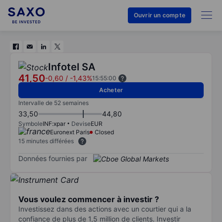
Ouvrir un compte
Infotel SA
41,50
-0,60
/
-1,43%
15:55:00
Acheter
Intervalle de 52 semaines
33,50
44,80
Symbole
INF:xpar
Devise
EUR
Euronext Paris
Closed
15 minutes différées
Données fournies par
Vous voulez commencer à investir ?
Investissez dans des actions avec un courtier qui a la
confiance de plus de 1,5 million de clients. Investir