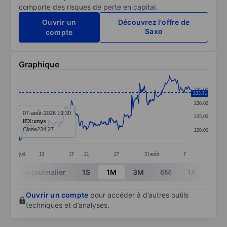
comporte des risques de perte en capital.
Ouvrir un
Découvrez l'offre de
Saxo
compte
Graphique
Chart
235,00
233,71
Line chart with 299 data points.
230,00
The chart has 1 X axis displaying categories.
07-août-2026 19:30
225,00
IEX:xnys
The chart has 1 Y axis displaying values. Data ranges
Close
234,27
220,00
juil.
13
17
21
27
31
août
7
End of interactive chart.
Intra-journalier
1S
1M
3M
6M
1A
3A
Ouvrir un compte
pour accéder à d’autres outils
techniques et d’analyses.