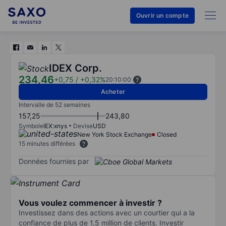
Ouvrir un compte
IDEX Corp.
234,46
+0,75
/
+0,32%
20:10:00
Acheter
Intervalle de 52 semaines
157,25
243,80
Symbole
IEX:xnys
Devise
USD
New York Stock Exchange
Closed
15 minutes différées
Données fournies par
Vous voulez commencer à investir ?
Investissez dans des actions avec un courtier qui a la
confiance de plus de 1,5 million de clients. Investir