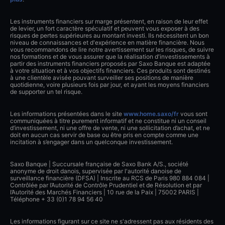
Les instruments financiers sur marge présentent, en raison de leur effet
de levier, un fort caractère spéculatif et peuvent vous exposer à des
risques de pertes supérieures au montant investi. Ils nécessitent un bon
niveau de connaissances et d'expérience en matière financière. Nous
vous recommandons de lire notre avertissement sur les risques, de suivre
nos formations et de vous assurer que la réalisation d'investissements à
partir des instruments financiers proposés par Saxo Banque est adaptée
à votre situation et à vos objectifs financiers. Ces produits sont destinés
à une clientèle avisée pouvant surveiller ses positions de manière
quotidienne, voire plusieurs fois par jour, et ayant les moyens financiers
de supporter un tel risque.
Les informations présentées dans le site
www.home.saxo/fr
vous sont
communiquées à titre purement informatif et ne constitue ni un conseil
d’investissement, ni une offre de vente, ni une sollicitation d’achat, et ne
doit en aucun cas servir de base ou être pris en compte comme une
incitation à s’engager dans un quelconque investissement.
Saxo Banque | Succursale française de Saxo Bank A/S., société
anonyme de droit danois, supervisée par l'autorité danoise de
surveillance financière (DFSA) | Inscrite au RCS de Paris 980 884 084 |
Contrôlée par l’Autorité de Contrôle Prudentiel et de Résolution et par
l’Autorité des Marchés Financiers | 10 rue de la Paix | 75002 PARIS |
Téléphone + 33 (0)1 78 94 56 40
Les informations figurant sur ce site ne s'adressent pas aux résidents des