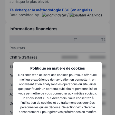
au risque le plus élevé).
Télécharger la méthodologie ESG (en anglais)
Data provided by
/
Informations financières
T1
T2
Résultats
Chiffre d’affaires
XXXXXXX
XXXXXXX
EBITDA
XXXXXXX
XXXXXXX
Politique en matière de cookies
Nos sites web utilisent des cookies pour vous offrir une
Résultat net
XXXXXXX
XXXXXXX
meilleure expérience de navigation en permettant, en
optimisant et en analysant les opérations du site, ainsi
Bilan
que pour fournir un contenu publicitaire personnalisé et
vous permettre de vous connecter aux médias sociaux.
Actif total
XXXXXXX
XXXXXXX
En choisissant « Tout Accepter», vous consentez à
l'utilisation de cookies et au traitement des données
Dette totale
XXXXXXX
XXXXXXX
personnelles qui en découle. Sélectionnez « Gérer le
consentement » pour gérer vos préférences en matière
Ratios