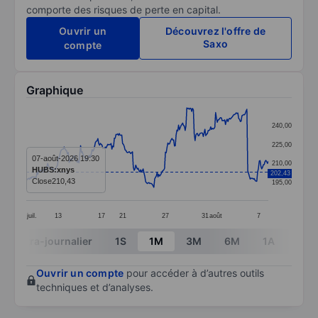
comporte des risques de perte en capital.
Ouvrir un
Découvrez l'offre de
Saxo
compte
Graphique
Chart
240,00
Line chart with 295 data points.
225,00
The chart has 1 X axis displaying categories.
07-août-2026 19:30
210,00
HUBS:xnys
202,43
The chart has 1 Y axis displaying values. Data ranges 
Close
210,43
195,00
juil.
13
17
21
27
31
août
7
End of interactive chart.
Intra-journalier
1S
1M
3M
6M
1A
3A
Ouvrir un compte
pour accéder à d’autres outils
techniques et d’analyses.