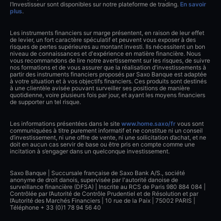
l’Investisseur sont disponibles sur notre plateforme de trading.
En savoir
plus
.
Les instruments financiers sur marge présentent, en raison de leur effet
de levier, un fort caractère spéculatif et peuvent vous exposer à des
risques de pertes supérieures au montant investi. Ils nécessitent un bon
niveau de connaissances et d'expérience en matière financière. Nous
vous recommandons de lire notre avertissement sur les risques, de suivre
nos formations et de vous assurer que la réalisation d'investissements à
partir des instruments financiers proposés par Saxo Banque est adaptée
à votre situation et à vos objectifs financiers. Ces produits sont destinés
à une clientèle avisée pouvant surveiller ses positions de manière
quotidienne, voire plusieurs fois par jour, et ayant les moyens financiers
de supporter un tel risque.
Les informations présentées dans le site
www.home.saxo/fr
vous sont
communiquées à titre purement informatif et ne constitue ni un conseil
d’investissement, ni une offre de vente, ni une sollicitation d’achat, et ne
doit en aucun cas servir de base ou être pris en compte comme une
incitation à s’engager dans un quelconque investissement.
Saxo Banque | Succursale française de Saxo Bank A/S., société
anonyme de droit danois, supervisée par l'autorité danoise de
surveillance financière (DFSA) | Inscrite au RCS de Paris 980 884 084 |
Contrôlée par l’Autorité de Contrôle Prudentiel et de Résolution et par
l’Autorité des Marchés Financiers | 10 rue de la Paix | 75002 PARIS |
Téléphone + 33 (0)1 78 94 56 40