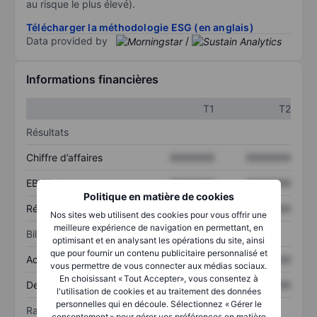
au risque le plus élevé).
Télécharger la méthodologie ESG (en anglais)
Data provided by
/
Informations financières
T1
T2
Résultats
Chiffre d’affaires
XXXXXXX
XXXXXXX
EBITDA
XXXXXXX
XXXXXXX
Politique en matière de cookies
Résultat net
XXXXXXX
XXXXXXX
Nos sites web utilisent des cookies pour vous offrir une
meilleure expérience de navigation en permettant, en
Bilan
optimisant et en analysant les opérations du site, ainsi
que pour fournir un contenu publicitaire personnalisé et
Actif total
XXXXXXX
XXXXXXX
vous permettre de vous connecter aux médias sociaux.
En choisissant « Tout Accepter», vous consentez à
Dette totale
XXXXXXX
XXXXXXX
l'utilisation de cookies et au traitement des données
personnelles qui en découle. Sélectionnez « Gérer le
Ratios
consentement » pour gérer vos préférences en matière