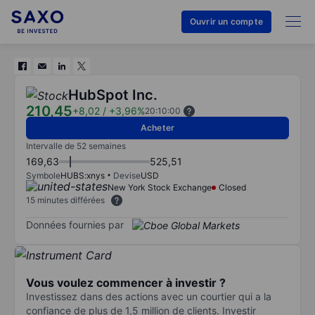
Ouvrir un compte
HubSpot Inc.
210,45
+8,02
/
+3,96%
20:10:00
Acheter
Intervalle de 52 semaines
169,63
525,51
Symbole
HUBS:xnys
Devise
USD
New York Stock Exchange
Closed
15 minutes différées
Données fournies par
Vous voulez commencer à investir ?
Investissez dans des actions avec un courtier qui a la
confiance de plus de 1,5 million de clients. Investir