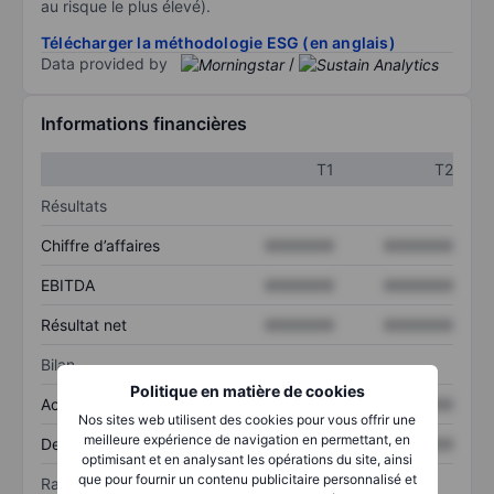
au risque le plus élevé).
Télécharger la méthodologie ESG (en anglais)
Data provided by
/
Informations financières
T1
T2
Résultats
Chiffre d’affaires
XXXXXXX
XXXXXXX
EBITDA
XXXXXXX
XXXXXXX
Résultat net
XXXXXXX
XXXXXXX
Bilan
Politique en matière de cookies
Actif total
XXXXXXX
XXXXXXX
Nos sites web utilisent des cookies pour vous offrir une
meilleure expérience de navigation en permettant, en
Dette totale
XXXXXXX
XXXXXXX
optimisant et en analysant les opérations du site, ainsi
que pour fournir un contenu publicitaire personnalisé et
Ratios