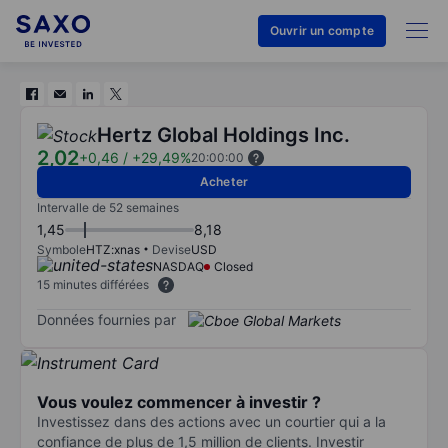
Ouvrir un compte
Hertz Global Holdings Inc.
2,02
+0,46
/
+29,49%
20:00:00
Acheter
Intervalle de 52 semaines
1,45
8,18
Symbole
HTZ:xnas
Devise
USD
NASDAQ
Closed
15 minutes différées
Données fournies par
Vous voulez commencer à investir ?
Investissez dans des actions avec un courtier qui a la
confiance de plus de 1,5 million de clients. Investir