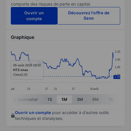
comporte des risques de perte en capital.
Ouvrir un
Découvrez l'offre de
Saxo
compte
Graphique
Chart
2,20
Line chart with 299 data points.
2,00
The chart has 1 X axis displaying categories.
06-août-2026 19:30
1,80
HTZ:xnas
The chart has 1 Y axis displaying values. Data ranges 
Close
2,02
1,60
1,56
juil.
13
17
21
27
31
août
End of interactive chart.
Intra-journalier
1S
1M
3M
6M
1A
3A
Ouvrir un compte
pour accéder à d’autres outils
techniques et d’analyses.