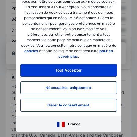
vous permettre de vous connecter aux médias sociaux.
En choisissant « Tout Accepter», vous consentez à
Prix / ventes
XXXXXXX
XXXXXXX
l'utilisation de cookies et au traitement des données
personnelles qui en découle. Sélectionnez « Gérer le
Bénéfice par action
XXXXXXX
XXXXXXX
consentement » pour gérer vos préférences en matière
de consentement. Vous pouvez modifier vos
Dividende par action
XXXXXXX
XXXXXXX
préférences ou retirer votre consentement à tout
moment via notre page de politique en matière de
Rendement des
XXXXXXX
XXXXXXX
cookies. Veuillez consulter notre politique en matière de
capitaux propres
Ouvrir un compte
pour accéder à d’autres outils
cookies
et notre politique de confidentialité
pour en
techniques et d’analyses.
savoir plus
.
Tout Accepter
À propos Hertz Global Holdings Inc.
Hertz Global Holdings Inc is engaged principally in the
Nécessaires uniquement
business of renting vehicles through its Hertz, Dollar and
Thrifty brands. The company has two reportable
segments: i) Americas RAC: Rental of vehicles, as well as
Gérer le consentement
sales of vehicles and value-added services, in the U.S.,
Canada, Latin America and the Caribbean, ii)
International RAC: Rental of vehicles, as well as sales of
France
vehicles and value-added services, in locations other
than the U.S., Canada, Latin America and the Caribbean.