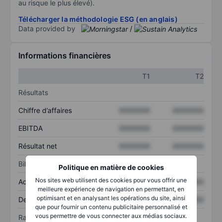
au risque le plus élevé).
Télécharger la méthodologie ESG (en anglais)
Data provided by
/
Informations financières
T1
T2
Résultats
Chiffre d’affaires
XXXXXXX
XXXXXXX
EBITDA
XXXXXXX
XXXXXXX
Résultat net
XXXXXXX
XXXXXXX
Bilan
Politique en matière de cookies
Nos sites web utilisent des cookies pour vous offrir une
Actif total
XXXXXXX
XXXXXXX
meilleure expérience de navigation en permettant, en
optimisant et en analysant les opérations du site, ainsi
Dette totale
XXXXXXX
XXXXXXX
que pour fournir un contenu publicitaire personnalisé et
vous permettre de vous connecter aux médias sociaux.
Ratios