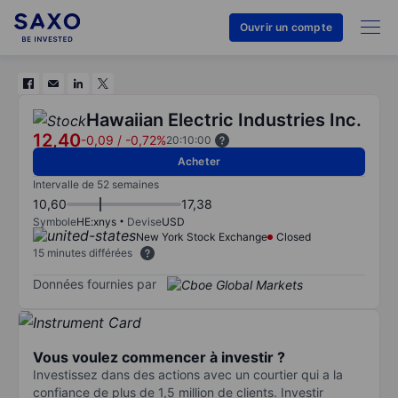
Ouvrir un compte
Hawaiian Electric Industries Inc.
12,40
-0,09
/
-0,72%
20:10:00
Acheter
Intervalle de 52 semaines
10,60
17,38
Symbole
HE:xnys
Devise
USD
New York Stock Exchange
Closed
15 minutes différées
Données fournies par
Vous voulez commencer à investir ?
Investissez dans des actions avec un courtier qui a la
confiance de plus de 1,5 million de clients. Investir