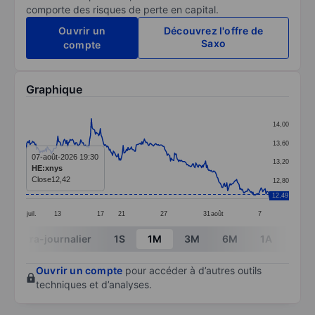
comporte des risques de perte en capital.
Ouvrir un
Découvrez l'offre de
Saxo
compte
Graphique
Chart
14,00
Line chart with 299 data points.
13,60
The chart has 1 X axis displaying categories.
07-août-2026 19:30
13,20
HE:xnys
The chart has 1 Y axis displaying values. Data ranges 
Close
12,42
12,80
12,49
juil.
13
17
21
27
31
août
7
End of interactive chart.
Intra-journalier
1S
1M
3M
6M
1A
3A
Ouvrir un compte
pour accéder à d’autres outils
techniques et d’analyses.