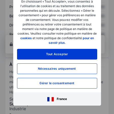
En choisissant « Tout Accepter», vous consentez à
l'utilisation de cookies et au traitement des données
Prix / ventes
XXXXXXX
XXXXXXX
personnelles qui en découle. Sélectionnez « Gérer le
consentement » pour gérer vos préférences en matière
Bénéfice par action
XXXXXXX
XXXXXXX
de consentement. Vous pouvez modifier vos
préférences ou retirer votre consentement à tout
Dividende par action
XXXXXXX
XXXXXXX
moment via notre page de politique en matière de
cookies. Veuillez consulter notre politique en matière de
Rendement des
XXXXXXX
XXXXXXX
cookies
et notre politique de confidentialité
pour en
capitaux propres
Ouvrir un compte
pour accéder à d’autres outils
savoir plus
.
techniques et d’analyses.
Tout Accepter
À propos Hawaiian Electric Industries Inc.
Nécessaires uniquement
Hawaiian Electric Industries is the parent company of
three Hawaii-based regulated utilities and owns a 10%
minority interest in Hawaii's American Savings Bank. The
Gérer le consentement
utilities provide electricity on the five islands of Oahu,
Hawaii, Maui, Molokai, and Lanai.
Secteur
France
Services publics
Industrie
-