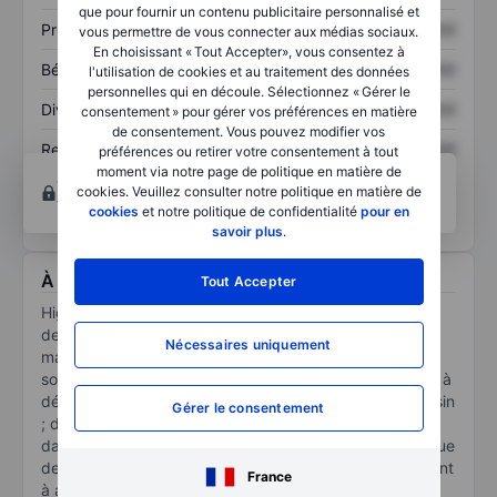
que pour fournir un contenu publicitaire personnalisé et
Prix / ventes
XXXXXXX
XXXXXXX
vous permettre de vous connecter aux médias sociaux.
En choisissant « Tout Accepter», vous consentez à
Bénéfice par action
XXXXXXX
XXXXXXX
l'utilisation de cookies et au traitement des données
personnelles qui en découle. Sélectionnez « Gérer le
Dividende par action
XXXXXXX
XXXXXXX
consentement » pour gérer vos préférences en matière
de consentement. Vous pouvez modifier vos
Rendement des
XXXXXXX
XXXXXXX
préférences ou retirer votre consentement à tout
capitaux propres
moment via notre page de politique en matière de
Ouvrir un compte
pour accéder à d’autres outils
cookies. Veuillez consulter notre politique en matière de
techniques et d’analyses.
cookies
et notre politique de confidentialité
pour en
savoir plus
.
À propos HighCo.. SA
Tout Accepter
High Co est une société basée en France qui propose
des solutions commerciales à diverses marques et
Nécessaires uniquement
magazins à travers le monde. La société fournit des
solutions « drive to store » visant à générer du trafic et à
développer une préférence pour la marque et le magasin
Gérer le consentement
; des solutions en magasin visant à stimuler les ventes
dans les points de vente physiques et en ligne ; ainsi que
des solutions d'analyse et de gestion des données visant
France
à améliorer la compréhension des acheteurs et à cibler