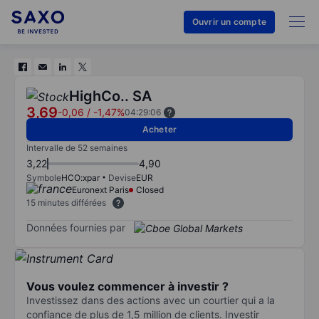
Ouvrir un compte
HighCo.. SA
3,69
-0,06
/
-1,47%
04:29:06
Acheter
Intervalle de 52 semaines
3,22
4,90
Symbole
HCO:xpar
Devise
EUR
Euronext Paris
Closed
15 minutes différées
Données fournies par
Vous voulez commencer à investir ?
Investissez dans des actions avec un courtier qui a la
confiance de plus de 1,5 million de clients. Investir