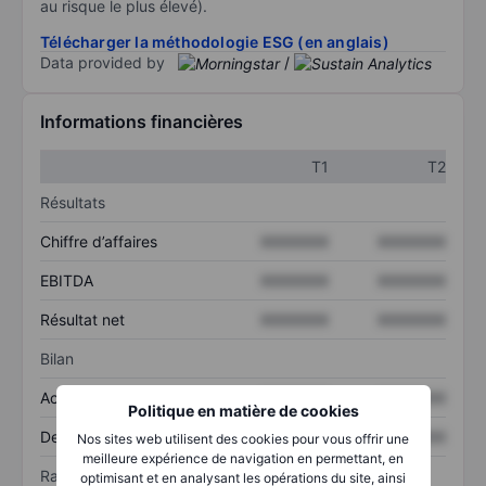
au risque le plus élevé).
Télécharger la méthodologie ESG (en anglais)
Data provided by
/
Informations financières
T1
T2
Résultats
Chiffre d’affaires
XXXXXXX
XXXXXXX
EBITDA
XXXXXXX
XXXXXXX
Résultat net
XXXXXXX
XXXXXXX
Bilan
Actif total
XXXXXXX
XXXXXXX
Politique en matière de cookies
Dette totale
XXXXXXX
XXXXXXX
Nos sites web utilisent des cookies pour vous offrir une
meilleure expérience de navigation en permettant, en
Ratios
optimisant et en analysant les opérations du site, ainsi