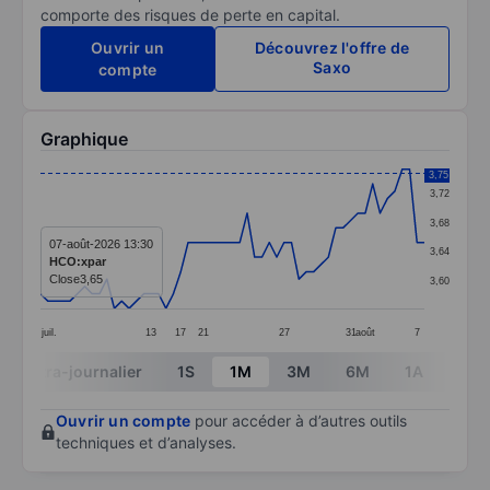
comporte des risques de perte en capital.
Ouvrir un
Découvrez l'offre de
Saxo
compte
Graphique
Chart
3,75
3,72
Line chart with 53 data points.
3,68
The chart has 1 X axis displaying categories.
07-août-2026 13:30
3,64
HCO:xpar
The chart has 1 Y axis displaying values. Data ranges 
Close
3,65
3,60
juil.
13
17
21
27
31
août
7
End of interactive chart.
Intra-journalier
1S
1M
3M
6M
1A
3A
Ouvrir un compte
pour accéder à d’autres outils
techniques et d’analyses.