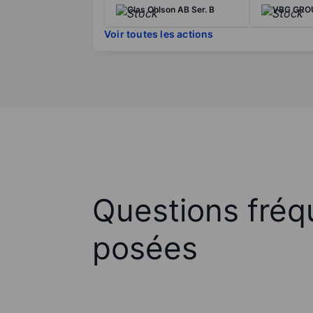
Clas Ohlson AB Ser. B
VBG GROU
Voir toutes les actions
Questions fré
posées