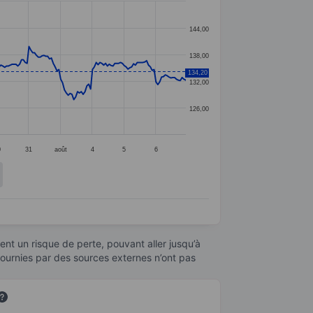
144,00
138,00
134,20
132,00
126,00
0
31
août
4
5
6
nt un risque de perte, pouvant aller jusqu’à
fournies par des sources externes n’ont pas