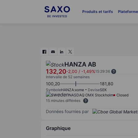
Produits et tarifs
Plateform
HANZA AB
132,20
-2,00
/
-1,49%
15:29:36
Intervalle de 52 semaines
100,20
181,80
Symbole
HANZA:xome
Devise
SEK
NASDAQ OMX Stockholm
Closed
15 minutes différées
Données fournies par
Graphique
Chart