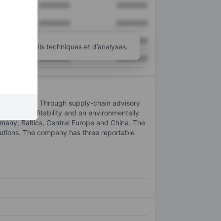
XXXXXXX
XXXXXXX
XXXXXXX
XXXXXXX
XXXXXXX
XXXXXXX
’autres outils techniques et d’analyses.
XXXXXXX
XXXXXXX
g industry. Through supply-chain advisory
ncreased profitability and an environmentally
many, Baltics, Central Europe and China. The
lutions. The company has three reportable