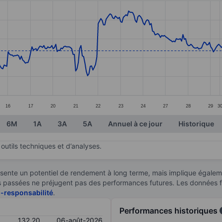
ories.
s. Data ranges from 122.8 to 146.8.
16
17
20
21
22
23
24
27
28
29
3
6M
1A
3A
5A
Annuel à ce jour
Historique
outils techniques et d’analyses.
sente un potentiel de rendement à long terme, mais implique égaleme
ces passées ne préjugent pas des performances futures. Les données 
n-responsabilité
.
Performances historiques
132,20
06-août-2026