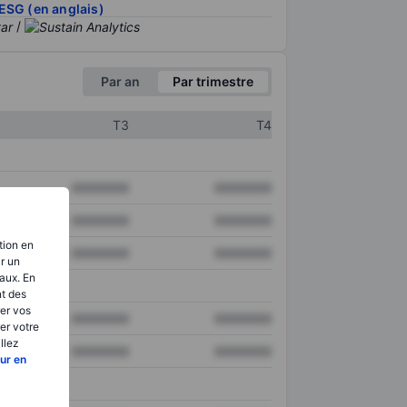
ESG (en anglais)
/
Par an
Par trimestre
T3
T4
XXXXXXX
XXXXXXX
XXXXXXX
XXXXXXX
tion en
XXXXXXX
XXXXXXX
ir un
aux. En
nt des
er vos
XXXXXXX
XXXXXXX
er votre
llez
XXXXXXX
XXXXXXX
ur en