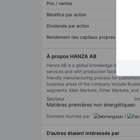
Prix / ventes
Bénéfice par action
Dividende par action
Rendement des capitaux propres
À propos HANZA AB
Hanza AB is a global knowledge-based manuf
services and with production facilities grouped
friendly manufacturing process for customers
business areas of the company include Busin
segments: Main Markets; Other Markets; and
Secteur
In
Matières premières non énergétiques
-
Données fournies par
/
D’autres étaient intéressés par