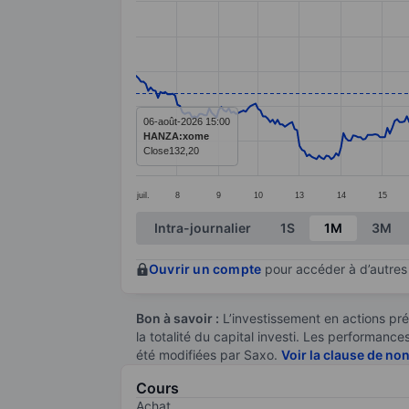
Line chart with 380 data points.
The chart has 1 X axis displaying categ
The chart has 1 Y axis displaying value
06-août-2026 15:00
HANZA:xome
Close
132,20
juil.
8
9
10
13
14
15
End of interactive chart.
Intra-journalier
1S
1M
3M
Ouvrir un compte
pour accéder à d’autres 
Bon à savoir :
L’investissement en actions pré
la totalité du capital investi. Les performan
été modifiées par Saxo.
Voir la clause de no
Cours
Achat