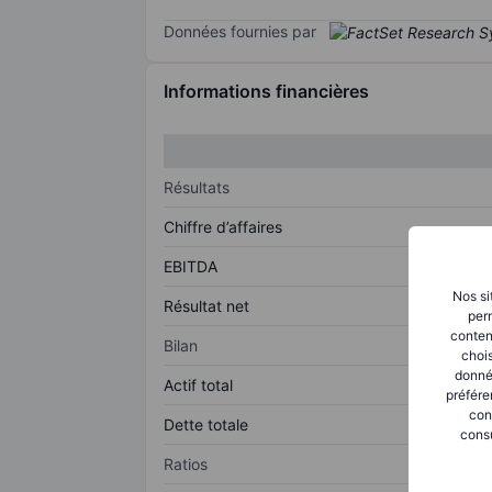
Données fournies par
Informations financières
Résultats
Chiffre d’affaires
EBITDA
Nos si
Résultat net
perm
conten
Bilan
chois
donné
Actif total
préfére
con
Dette totale
consu
Ratios