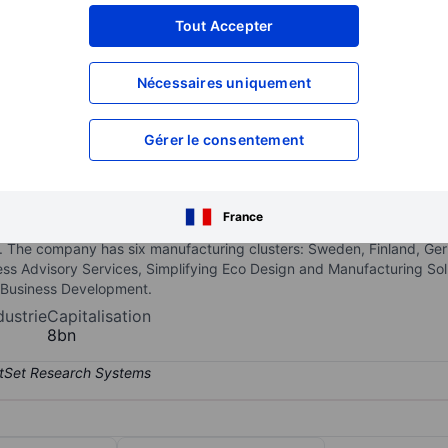
XXXXXXX
XXXXXXX
Tout Accepter
XXXXXXX
XXXXXXX
Nécessaires uniquement
XXXXXXX
XXXXXXX
Ouvrir un compte
pour accéder à d
XXXXXXX
XXXXXXX
Gérer le consentement
acturing company that modernizes and streamlines the manufacturin
France
 into regional manufacturing clusters, it creates stable deliveries, i
. The company has six manufacturing clusters: Sweden, Finland, Ger
ess Advisory Services, Simplifying Eco Design and Manufacturing So
 Business Development.
dustrie
Capitalisation
8bn