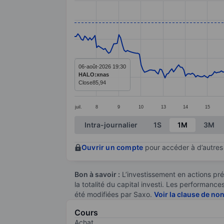
Line chart with 299 data points.
The chart has 1 X axis displaying categ
The chart has 1 Y axis displaying value
06-août-2026 19:30
HALO:xnas
Close
85,94
juil.
8
9
10
13
14
15
End of interactive chart.
Intra-journalier
1S
1M
3M
Ouvrir un compte
pour accéder à d’autres 
Bon à savoir :
L’investissement en actions pré
la totalité du capital investi. Les performan
été modifiées par Saxo.
Voir la clause de no
Cours
Achat