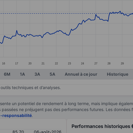
ories.
s. Data ranges from 74.86 to 85.94.
16
17
20
21
22
23
24
27
28
29
6M
1A
3A
5A
Annuel à ce jour
Historique
outils techniques et d’analyses.
sente un potentiel de rendement à long terme, mais implique égaleme
ces passées ne préjugent pas des performances futures. Les données 
n-responsabilité
.
Performances historiques
85,70
06-août-2026