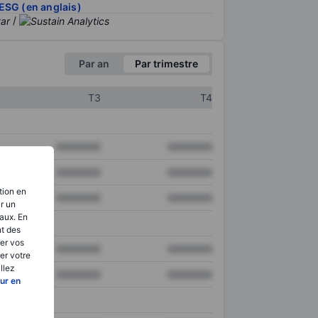
ESG (en anglais)
/
Par an
Par trimestre
T3
T4
XXXXXXX
XXXXXXX
XXXXXXX
XXXXXXX
tion en
XXXXXXX
XXXXXXX
ir un
aux. En
nt des
er vos
XXXXXXX
XXXXXXX
er votre
llez
XXXXXXX
XXXXXXX
ur en