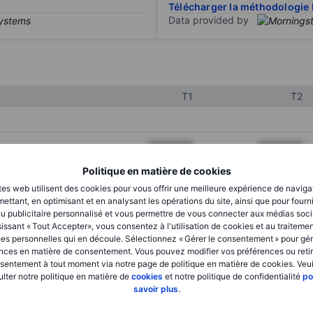
Télécharger la méthodologie 
Data provided by
T1
T2
XXXXXXX
XXXXXXX
XXXXXXX
XXXXXXX
Politique en matière de cookies
tes web utilisent des cookies pour vous offrir une meilleure expérience de naviga
XXXXXXX
XXXXXXX
ettant, en optimisant et en analysant les opérations du site, ainsi que pour fourn
u publicitaire personnalisé et vous permettre de vous connecter aux médias soci
issant « Tout Accepter», vous consentez à l'utilisation de cookies et au traiteme
es personnelles qui en découle. Sélectionnez « Gérer le consentement » pour gér
XXXXXXX
XXXXXXX
nces en matière de consentement. Vous pouvez modifier vos préférences ou retir
sentement à tout moment via notre page de politique en matière de cookies. Veui
XXXXXXX
XXXXXXX
lter notre politique en matière de
cookies
et notre politique de confidentialité
po
savoir plus
.