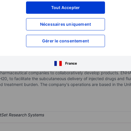
XXXXXXX
XXXXXXX
Tout Accepter
XXXXXXX
XXXXXXX
Nécessaires uniquement
XXXXXXX
XXXXXXX
Ouvrir un compte
pour accéder à d
XXXXXXX
XXXXXXX
Gérer le consentement
gy company focused on developing and commercializing novel oncolo
France
r tumors. Halozyme focuses on developing its proprietary products i
iopharmaceutical companies to collaboratively develop products. EN
0, to facilitate the subcutaneous delivery of injected drugs and flui
d treatment burden. The company's operations are based in the Unite