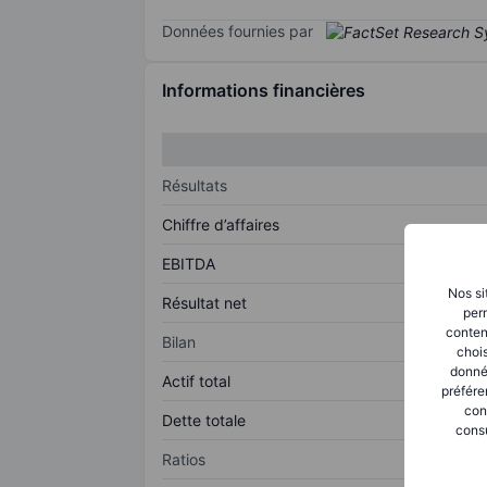
Données fournies par
Informations financières
Résultats
Chiffre d’affaires
EBITDA
Nos si
Résultat net
perm
conten
Bilan
chois
donné
Actif total
préfére
con
Dette totale
consu
Ratios