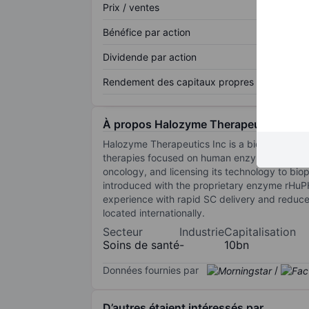
Prix / ventes
Bénéfice par action
Dividende par action
Rendement des capitaux propres
À propos Halozyme Therapeutics Inc.
Halozyme Therapeutics Inc is a biotechnolo
therapies focused on human enzymes that alte
oncology, and licensing its technology to b
introduced with the proprietary enzyme rHuPH2
experience with rapid SC delivery and reduce
located internationally.
Secteur
Industrie
Capitalisation
Soins de santé
-
10bn
Données fournies par
/
D’autres étaient intéressés par