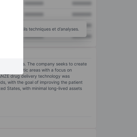
XXXXXXX
XXXXXXX
XXXXXXX
XXXXXXX
XXXXXXX
XXXXXXX
’autres outils techniques et d’analyses.
XXXXXXX
XXXXXXX
gy therapies. The company seeks to create
n therapeutic areas with a focus on
HANZE drug delivery technology was
ds, with the goal of improving the patient
d States, with minimal long-lived assets