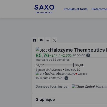
Produits et tarifs
Plateform
Halozyme Therapeutics 
85,76
+2,17
/
+2,60%
20:00:00
Intervalle de 52 semaines
61,22
86,00
Symbole
HALO:xnas
Devise
USD
NASDAQ
Closed
15 minutes différées
Données fournies par
Graphique
Chart