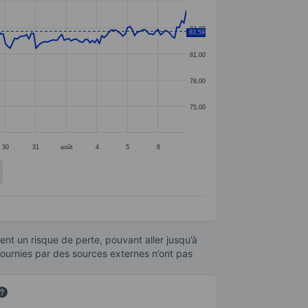
84,00
83,59
81,00
78,00
75,00
30
31
août
4
5
6
nt un risque de perte, pouvant aller jusqu’à
fournies par des sources externes n’ont pas