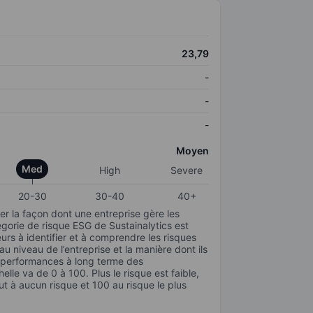
23,79
-
-
-
Moyen
Med
High
Severe
20-30
30-40
40+
r la façon dont une entreprise gère les
gorie de risque ESG de Sustainalytics est
urs à identifier et à comprendre les risques
 niveau de l’entreprise et la manière dont ils
s performances à long terme des
elle va de 0 à 100. Plus le risque est faible,
ut à aucun risque et 100 au risque le plus