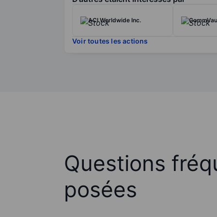
ACI Worldwide Inc.
CommVaul
Voir toutes les actions
Questions fré
posées