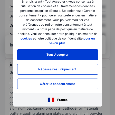
En choisissant « Tout Accepter», vous consentez à
l'utilisation de cookies et au traitement des données
Prix / ventes
XXXXXXX
XXXXXXX
personnelles qui en découle. Sélectionnez « Gérer le
consentement » pour gérer vos préférences en matière
Bénéfice par action
XXXXXXX
XXXXXXX
de consentement. Vous pouvez modifier vos
préférences ou retirer votre consentement à tout
Dividende par action
XXXXXXX
XXXXXXX
moment via notre page de politique en matière de
cookies. Veuillez consulter notre politique en matière de
Rendement des
XXXXXXX
XXXXXXX
cookies
et notre politique de confidentialité
pour en
capitaux propres
Ouvrir un compte
pour accéder à d’autres outils
savoir plus
.
techniques et d’analyses.
Tout Accepter
À propos Gränges AB
Nécessaires uniquement
Granges AB is a Sweden-based supplier of rolled
aluminum products for original equipment
manufacturers. It offers products in heat exchanger
Gérer le consentement
applications, specialty packaging, and new rolled
product niches. Some of the products offered by the
company include clad tubes, mechanically bonded
France
copper tubes, brazed aluminum heat exchangers,
aluminum packaging products, cathode foil materials,
battery cooling aluminum plates, and aluminum powder