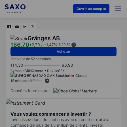
Ouvrir un compte
Gränges AB
186,70
+2,70
/
+1,47%
15:29:59
Acheter
Intervalle de 52 semaines
114,30
196,90
Symbole
GRNG:xome
Devise
SEK
NASDAQ OMX Stockholm
Closed
15 minutes différées
Données fournies par
Vous voulez commencer à investir ?
Investissez dans des actions avec un courtier qui a la
confiance de plus de 1,5 million de clients. Investir