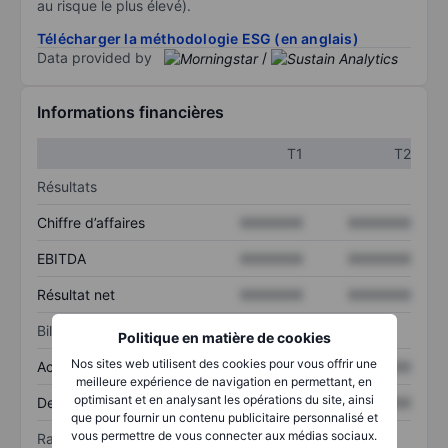
au risque le plus élevé).
Télécharger la méthodologie ESG (en anglais)
Data provided by
/
Informations financières
T1
T2
Résultats
Chiffre d’affaires
XXXXXXX
XXXXXXX
EBITDA
XXXXXXX
XXXXXXX
Résultat net
XXXXXXX
XXXXXXX
Bilan
Politique en matière de cookies
Nos sites web utilisent des cookies pour vous offrir une
Actif total
XXXXXXX
XXXXXXX
meilleure expérience de navigation en permettant, en
optimisant et en analysant les opérations du site, ainsi
Dette totale
XXXXXXX
XXXXXXX
que pour fournir un contenu publicitaire personnalisé et
vous permettre de vous connecter aux médias sociaux.
Ratios