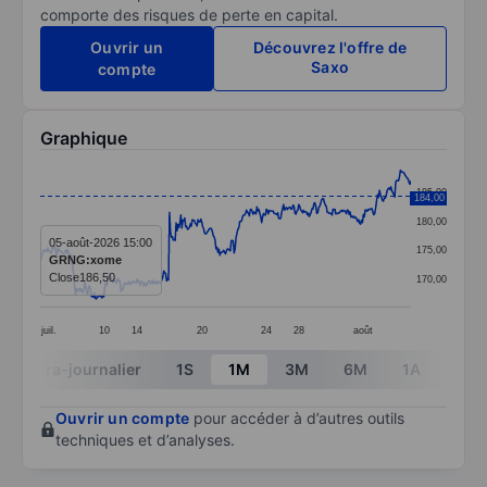
comporte des risques de perte en capital.
Ouvrir un
Découvrez l'offre de
Saxo
compte
Graphique
Chart
185,00
184,00
Line chart with 391 data points.
180,00
The chart has 1 X axis displaying categories.
05-août-2026 15:00
175,00
GRNG:xome
The chart has 1 Y axis displaying values. Data ranges 
Close
186,50
170,00
juil.
10
14
20
24
28
août
End of interactive chart.
Intra-journalier
1S
1M
3M
6M
1A
3A
Ouvrir un compte
pour accéder à d’autres outils
techniques et d’analyses.