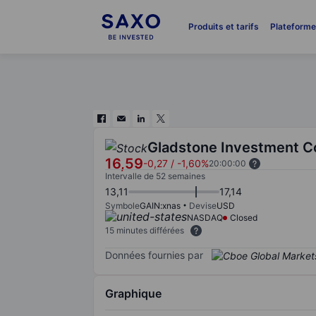
Produits et tarifs
Plateform
Gladstone Investment C
16,59
-0,27
/
-1,60%
20:00:00
Intervalle de 52 semaines
13,11
17,14
Symbole
GAIN:xnas
Devise
USD
NASDAQ
Closed
15 minutes différées
Données fournies par
Graphique
Chart