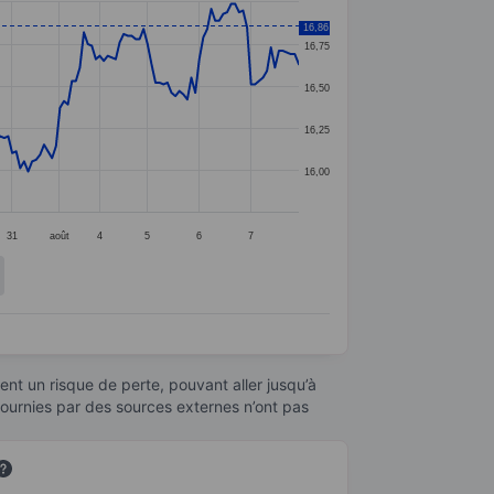
16,86
16,75
16,50
16,25
16,00
31
août
4
5
6
7
nt un risque de perte, pouvant aller jusqu’à
fournies par des sources externes n’ont pas