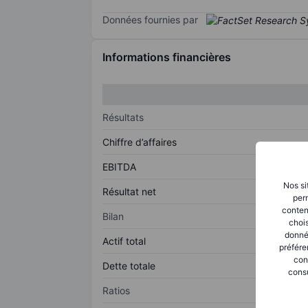
Données fournies par
Informations financières
Résultats
Chiffre d’affaires
EBITDA
Nos si
Résultat net
perm
conten
Bilan
chois
donné
Actif total
préfére
con
Dette totale
consu
Ratios