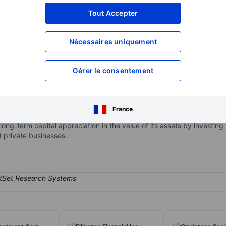
XXXXXXX
XXXXXXX
Tout Accepter
XXXXXXX
XXXXXXX
Nécessaires uniquement
XXXXXXX
XXXXXXX
Ouvrir un compte
pour accéder à d
XXXXXXX
XXXXXXX
Gérer le consentement
ernally managed, closed-end, non-diversified management investment
France
usinesses operating in the U.S., to achieve and grow current income b
ong-term capital appreciation in the value of its assets by investing 
t private businesses.