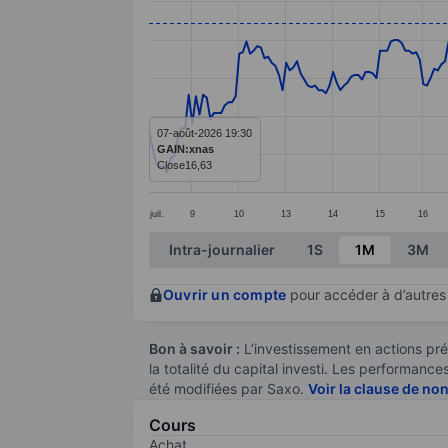
Line chart with 283 data points.
The chart has 1 X axis displaying categ
The chart has 1 Y axis displaying value
07-août-2026 19:30
GAIN:xnas
Close
16,63
juil.
9
10
13
14
15
16
End of interactive chart.
Intra-journalier
1S
1M
3M
Ouvrir un compte
pour accéder à d’autres 
Bon à savoir :
L’investissement en actions pré
la totalité du capital investi. Les performan
été modifiées par Saxo.
Voir la clause de no
Cours
Achat