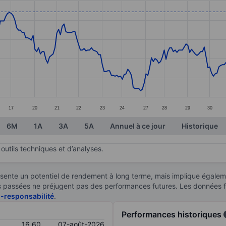
ories.
s. Data ranges from 15.83 to 16.99.
17
20
21
22
23
24
27
28
29
30
6M
1A
3A
5A
Annuel à ce jour
Historique
outils techniques et d’analyses.
sente un potentiel de rendement à long terme, mais implique égaleme
ces passées ne préjugent pas des performances futures. Les données 
n-responsabilité
.
Performances historiques
16,60
07-août-2026