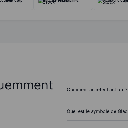
estment Corp
Ellington Financial Inc.
Gladstone Capi
quemment
Comment acheter l'action G
Quel est le symbole de Glad