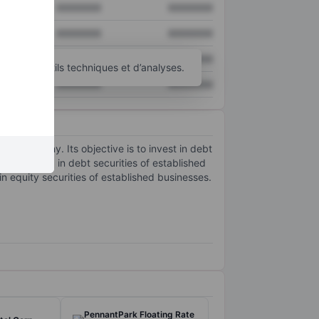
XXXXXXX
XXXXXXX
XXXXXXX
XXXXXXX
XXXXXXX
XXXXXXX
’autres outils techniques et d’analyses.
XXXXXXX
XXXXXXX
 company. Its objective is to invest in debt
y investing in debt securities of established
in equity securities of established businesses.
PennantPark Floating Rate