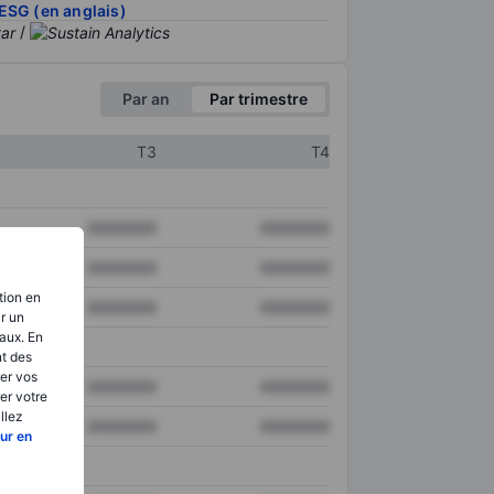
ESG (en anglais)
/
Par an
Par trimestre
T3
T4
XXXXXXX
XXXXXXX
XXXXXXX
XXXXXXX
tion en
XXXXXXX
XXXXXXX
ir un
aux. En
nt des
er vos
XXXXXXX
XXXXXXX
er votre
llez
XXXXXXX
XXXXXXX
ur en