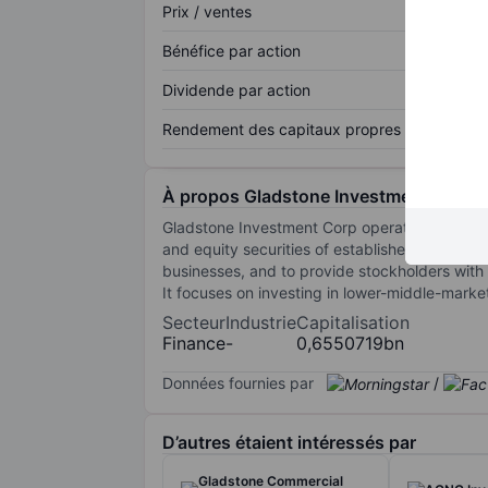
Prix / ventes
Bénéfice par action
Dividende par action
Rendement des capitaux propres
À propos Gladstone Investment Corp.
Gladstone Investment Corp operates as an ext
and equity securities of established private b
businesses, and to provide stockholders with l
It focuses on investing in lower-middle-marke
Secteur
Industrie
Capitalisation
Finance
-
0,6550719bn
Données fournies par
/
D’autres étaient intéressés par
Gladstone Commercial