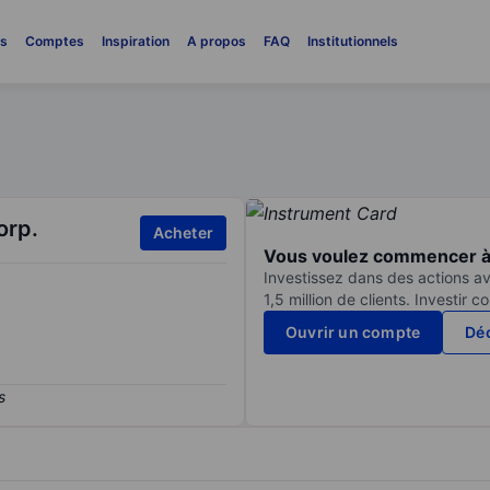
es
Comptes
Inspiration
A propos
FAQ
Institutionnels
orp.
Acheter
Vous voulez commencer à 
Investissez dans des actions av
1,5 million de clients. Investir 
Ouvrir un compte
Déc