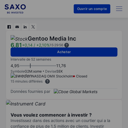
Ouvrir un compte
Gentoo Media Inc
6,81
+0,14
/
+2,10%
15:29:56
Acheter
Intervalle de 52 semaines
4,95
11,76
Symbole
G2M:xome
Devise
SEK
NASDAQ OMX Stockholm
Closed
15 minutes différées
Données fournies par
Vous voulez commencer à investir ?
Investissez dans des actions avec un courtier qui a la
confiance de plus de 1,5 million de clients. Investir