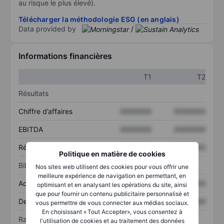
au risque le plus élevé).
Télécharger la méthodologie ESG (en anglais)
Data provided by
/
Informations financières
T1
T2
Résultats
Chiffre d’affaires
XXXXXXX
XXXXXXX
EBITDA
XXXXXXX
XXXXXXX
Résultat net
XXXXXXX
XXXXXXX
Politique en matière de cookies
Bilan
Nos sites web utilisent des cookies pour vous offrir une
meilleure expérience de navigation en permettant, en
Actif total
XXXXXXX
XXXXXXX
optimisant et en analysant les opérations du site, ainsi
que pour fournir un contenu publicitaire personnalisé et
Dette totale
XXXXXXX
XXXXXXX
vous permettre de vous connecter aux médias sociaux.
En choisissant « Tout Accepter», vous consentez à
Ratios
l'utilisation de cookies et au traitement des données