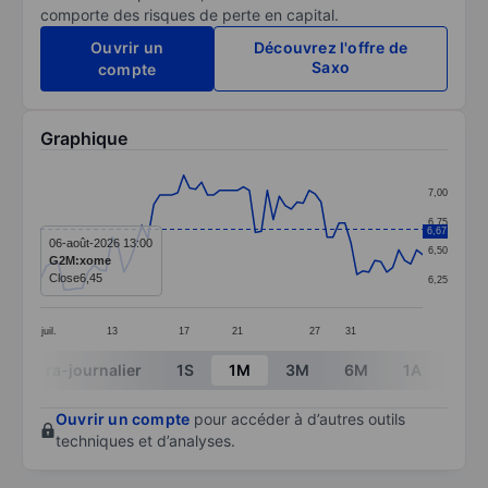
comporte des risques de perte en capital.
Ouvrir un
Découvrez l'offre de
Saxo
compte
Graphique
Chart
7,00
Line chart with 65 data points.
6,75
6,67
The chart has 1 X axis displaying categories.
06-août-2026 13:00
6,50
G2M:xome
The chart has 1 Y axis displaying values. Data ranges f
Close
6,45
6,25
juil.
13
17
21
27
31
End of interactive chart.
Intra-journalier
1S
1M
3M
6M
1A
3A
Ouvrir un compte
pour accéder à d’autres outils
techniques et d’analyses.