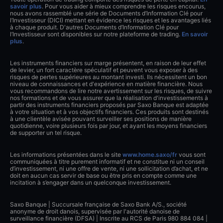
savoir plus
. Pour vous aider à mieux comprendre les risques encourus,
nous avons rassemblé une série de Documents d’Information Clé pour
l’Investisseur (DICI) mettant en évidence les risques et les avantages liés
à chaque produit. D'autres Documents d’Information Clé pour
l’Investisseur sont disponibles sur notre plateforme de trading.
En savoir
plus
.
Les instruments financiers sur marge présentent, en raison de leur effet
de levier, un fort caractère spéculatif et peuvent vous exposer à des
risques de pertes supérieures au montant investi. Ils nécessitent un bon
niveau de connaissances et d'expérience en matière financière. Nous
vous recommandons de lire notre avertissement sur les risques, de suivre
nos formations et de vous assurer que la réalisation d'investissements à
partir des instruments financiers proposés par Saxo Banque est adaptée
à votre situation et à vos objectifs financiers. Ces produits sont destinés
à une clientèle avisée pouvant surveiller ses positions de manière
quotidienne, voire plusieurs fois par jour, et ayant les moyens financiers
de supporter un tel risque.
Les informations présentées dans le site
www.home.saxo/fr
vous sont
communiquées à titre purement informatif et ne constitue ni un conseil
d’investissement, ni une offre de vente, ni une sollicitation d’achat, et ne
doit en aucun cas servir de base ou être pris en compte comme une
incitation à s’engager dans un quelconque investissement.
Saxo Banque | Succursale française de Saxo Bank A/S., société
anonyme de droit danois, supervisée par l'autorité danoise de
surveillance financière (DFSA) | Inscrite au RCS de Paris 980 884 084 |