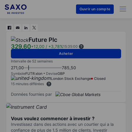
Ouvrir un compte
Future Plc
329,60
+12,00
/
+3,78%
15:35:00
Acheter
Intervalle de 52 semaines
271,00
785,50
Symbole
FUTR:xlon
Devise
GBP
London Stock Exchange
Closed
15 minutes différées
Données fournies par
Vous voulez commencer à investir ?
Investissez dans des actions avec un courtier qui a la
confiance de plus de 1,5 million de clients. Investir