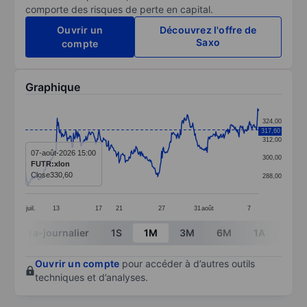
comporte des risques de perte en capital.
Ouvrir un
Découvrez l'offre de
Saxo
compte
Graphique
Chart
324,00
317,60
Line chart with 375 data points.
312,00
The chart has 1 X axis displaying categories.
07-août-2026 15:00
300,00
FUTR:xlon
The chart has 1 Y axis displaying values. Data ranges 
Close
330,60
288,00
juil.
13
17
21
27
31
août
7
End of interactive chart.
Intra-journalier
1S
1M
3M
6M
1A
3A
Ouvrir un compte
pour accéder à d’autres outils
techniques et d’analyses.