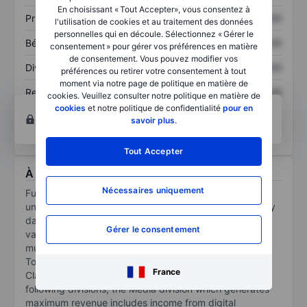
En choisissant « Tout Accepter», vous consentez à
Prix / ventes
XXXXXXX
XXXXXXX
l'utilisation de cookies et au traitement des données
personnelles qui en découle. Sélectionnez « Gérer le
Bénéfice par action
XXXXXXX
XXXXXXX
consentement » pour gérer vos préférences en matière
de consentement. Vous pouvez modifier vos
Dividende par action
XXXXXXX
XXXXXXX
préférences ou retirer votre consentement à tout
moment via notre page de politique en matière de
Rendement des
XXXXXXX
XXXXXXX
cookies. Veuillez consulter notre politique en matière de
capitaux propres
cookies
et notre politique de confidentialité
pour en
Ouvrir un compte
pour accéder à d’autres outils
savoir plus
.
techniques et d’analyses.
Tout Accepter
À propos Future Plc
Nécessaires uniquement
Future PLC is a platform for specialist media
underpinned by proprietary technology and enabled by
data, with diversified revenue streams. It focuses on
Gérer le consentement
various areas which include technology, games, films,
music, and photography under brands such as Louder,
Tom's Guide, PC Gamer, Digital Camera World, Marie
France
Claire, and others. The company functions through the
following divisions; the Media division which generates
maximum revenue includes income from digital