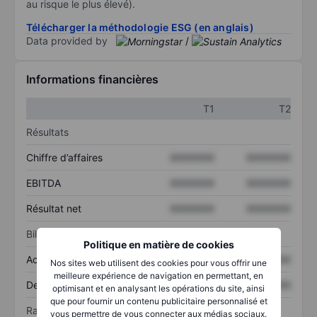
au risque le plus élevé).
Télécharger la méthodologie ESG (en anglais)
Data provided by
/
Informations financières
T1
T2
Résultats
Chiffre d’affaires
XXXXXXX
XXXXXXX
EBITDA
XXXXXXX
XXXXXXX
Résultat net
XXXXXXX
XXXXXXX
Bilan
Politique en matière de cookies
Actif total
XXXXXXX
XXXXXXX
Nos sites web utilisent des cookies pour vous offrir une
meilleure expérience de navigation en permettant, en
Dette totale
XXXXXXX
XXXXXXX
optimisant et en analysant les opérations du site, ainsi
que pour fournir un contenu publicitaire personnalisé et
Ratios
vous permettre de vous connecter aux médias sociaux.