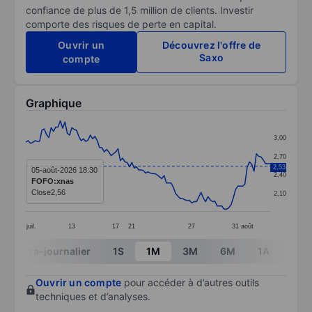
confiance de plus de 1,5 million de clients. Investir
comporte des risques de perte en capital.
Ouvrir un
Découvrez l'offre de
Saxo
compte
Graphique
Chart
3,00
Line chart with 107 data points.
2,70
2,53
The chart has 1 X axis displaying categories.
05-août-2026 18:30
2,40
FOFO:xnas
The chart has 1 Y axis displaying values. Data ranges 
Close
2,56
2,10
juil.
13
17
21
27
31
août
End of interactive chart.
Intra-journalier
1S
1M
3M
6M
1A
3A
Ouvrir un compte
pour accéder à d’autres outils
techniques et d’analyses.