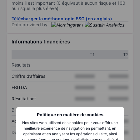
moins il est important (0 équivaut à aucun risque et 100
au risque le plus élevé).
Télécharger la méthodologie ESG (en anglais)
Data provided by
/
Informations financières
T1
T2
Résultats
Chiffre d’affaires
XXXXXXX
XXXXXXX
EBITDA
XXXXXXX
XXXXXXX
Résultat net
XXXXXXX
XXXXXXX
Bilan
Politique en matière de cookies
Actif total
XXXXXXX
XXXXXXX
Nos sites web utilisent des cookies pour vous offrir une
meilleure expérience de navigation en permettant, en
Dette totale
XXXXXXX
XXXXXXX
optimisant et en analysant les opérations du site, ainsi
que pour fournir un contenu publicitaire personnalisé et