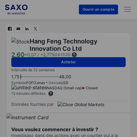
Ouvrir un compte
Hang Feng Technology
Innovation Co Ltd
2,60
+0,07
/
+2,77%
04:15:00
Acheter
Intervalle de 52 semaines
1,75
48,00
Symbole
FOFO:xnas
Devise
USD
NASDAQ (Small cap)
Closed
15 minutes différées
Données fournies par
Vous voulez commencer à investir ?
Investissez dans des actions avec un courtier qui a la