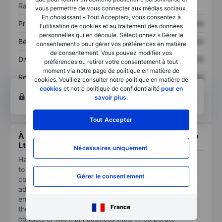
Ratios
vous permettre de vous connecter aux médias sociaux.
En choisissant « Tout Accepter», vous consentez à
Prix / ventes
XXXXXXX
XXXXXXX
l'utilisation de cookies et au traitement des données
personnelles qui en découle. Sélectionnez « Gérer le
Bénéfice par action
XXXXXXX
XXXXXXX
consentement » pour gérer vos préférences en matière
de consentement. Vous pouvez modifier vos
Dividende par action
XXXXXXX
XXXXXXX
préférences ou retirer votre consentement à tout
moment via notre page de politique en matière de
Rendement des
XXXXXXX
XXXXXXX
cookies. Veuillez consulter notre politique en matière de
capitaux propres
cookies
et notre politique de confidentialité
pour en
Ouvrir un compte
pour accéder à d’autres outils
savoir plus
.
techniques et d’analyses.
Tout Accepter
À propos Hang Feng Technology Innovation Co
Ltd
Nécessaires uniquement
Hang Feng Technology Innovation Co Ltd is committed
to providing comprehensive corporate management
Gérer le consentement
consulting and asset management services, tailored to
address the specific needs of each client. Its goal is to
empower its clients to design, implement, and achieve
France
their business and investment objectives. Its business
consists of two main business lines: (i) corporate