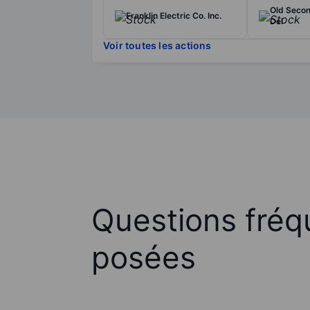
Old Secon
Franklin Electric Co. Inc.
Del
Voir toutes les actions
Questions fré
posées