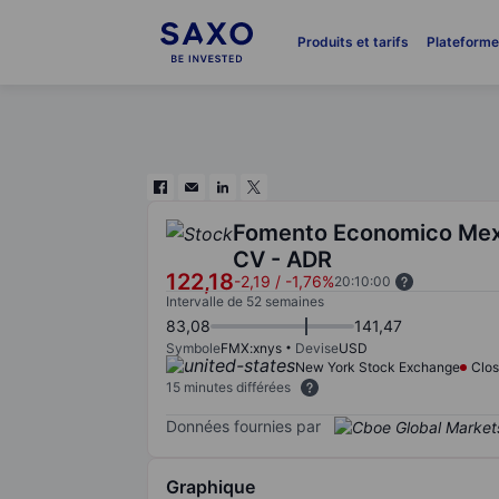
Produits et tarifs
Plateform
Fomento Economico Mex
CV - ADR
122,18
-2,19
/
-1,76%
20:10:00
Intervalle de 52 semaines
83,08
141,47
Symbole
FMX:xnys
Devise
USD
New York Stock Exchange
Clo
15 minutes différées
Données fournies par
Graphique