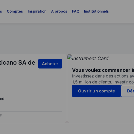
es
Comptes
Inspiration
A propos
FAQ
Institutionnels
icano SA de
Acheter
Vous voulez commencer à 
Investissez dans des actions av
1,5 million de clients. Investir 
Ouvrir un compte
Déc
sed