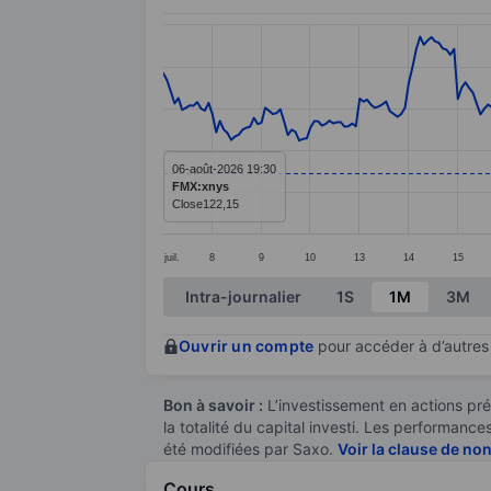
Chart
Line chart with 295 data points.
The chart has 1 X axis displaying categ
The chart has 1 Y axis displaying value
06-août-2026 19:30
FMX:xnys
Close
122,15
juil.
8
9
10
13
14
15
End of interactive chart.
Intra-journalier
1S
1M
3M
Ouvrir un compte
pour accéder à d’autres 
Bon à savoir :
L’investissement en actions pré
la totalité du capital investi. Les performan
été modifiées par Saxo.
Voir la clause de no
Cours