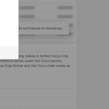
XXXXXXX
XXXXXXX
XXXXXXX
XXXXXXX
XXXXXXX
XXXXXXX
’autres outils techniques et d’analyses.
XXXXXXX
XXXXXXX
ns controlling stakes in bottler Coca-Cola
nvenience stores under the Oxxo banner,
. Coca-Cola Femsa and the Oxxo chain made up