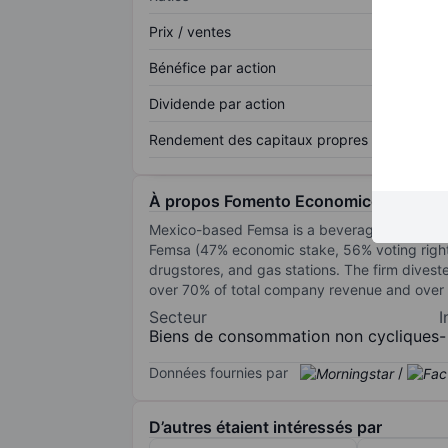
Prix / ventes
Bénéfice par action
Dividende par action
Rendement des capitaux propres
À propos Fomento Economico Mexican
Mexico-based Femsa is a beverage and retail
Femsa (47% economic stake, 56% voting rights
drugstores, and gas stations. The firm dives
over 70% of total company revenue and over 9
Secteur
I
Biens de consommation non cycliques
-
Données fournies par
/
D’autres étaient intéressés par