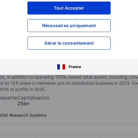
Tout Accepter
XXXXXXX
XXXXXXX
XXXXXXX
XXXXXXX
Nécessaires uniquement
XXXXXXX
XXXXXXX
Ouvrir un compte
pour accéder à d
Gérer le consentement
XXXXXXX
XXXXXXX
o SA de CV - ADR
France
 conglomerate in Central and South America. The holding company ow
), in addition to operating 100%-owned retail assets, including co
ted its 15% stake in Heineken and its distribution business in 2023
0% of profits in 2025.
ndustrie
Capitalisation
25bn