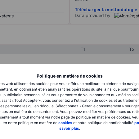
Télécharger la méthodologie 
Data provided by
T1
T2
XXXXXXX
XXXXXXX
Politique en matière de cookies
XXXXXXX
XXXXXXX
tes web utilisent des cookies pour vous offrir une meilleure expérience de naviga
ettant, en optimisant et en analysant les opérations du site, ainsi que pour fourn
XXXXXXX
XXXXXXX
u publicitaire personnalisé et vous permettre de vous connecter aux médias soci
issant « Tout Accepter», vous consentez à l'utilisation de cookies et au traiteme
es personnelles qui en découle. Sélectionnez « Gérer le consentement » pour gér
nces en matière de consentement. Vous pouvez modifier vos préférences ou retir
XXXXXXX
XXXXXXX
sentement à tout moment via notre page de politique en matière de cookies. Veui
lter notre politique en matière de
cookies
et notre politique de confidentialité
po
XXXXXXX
XXXXXXX
savoir plus
.