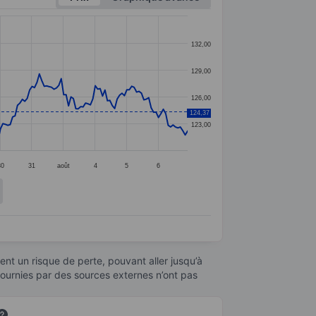
132,00
129,00
126,00
124,37
123,00
30
31
août
4
5
6
nt un risque de perte, pouvant aller jusqu’à
fournies par des sources externes n’ont pas