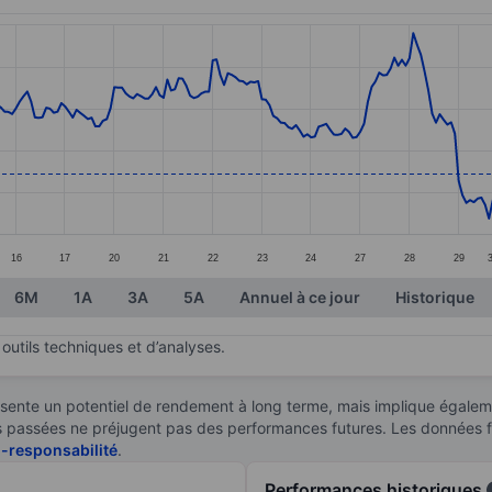
ories.
s. Data ranges from 121.11 to 134.43.
16
17
20
21
22
23
24
27
28
29
6M
1A
3A
5A
Annuel à ce jour
Historique
outils techniques et d’analyses.
sente un potentiel de rendement à long terme, mais implique égaleme
ces passées ne préjugent pas des performances futures. Les données 
n-responsabilité
.
Performances historiques