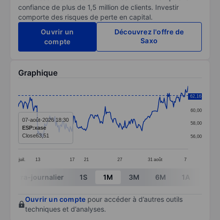
confiance de plus de 1,5 million de clients. Investir
comporte des risques de perte en capital.
Ouvrir un
Découvrez l'offre de
Saxo
compte
Graphique
Chart
62,16
62,00
Line chart with 200 data points.
60,00
The chart has 1 X axis displaying categories.
07-août-2026 18:30
58,00
ESP:xase
The chart has 1 Y axis displaying values. Data ranges 
Close
63,51
56,00
juil.
13
17
21
27
31
août
7
End of interactive chart.
Intra-journalier
1S
1M
3M
6M
1A
3A
Ouvrir un compte
pour accéder à d’autres outils
techniques et d’analyses.