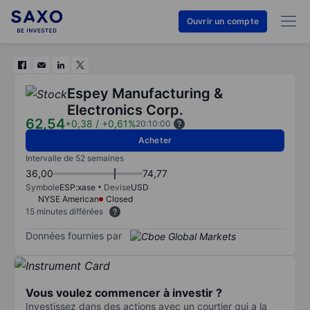
Ouvrir un compte
Espey Manufacturing &
Electronics Corp.
62,54
+0,38
/
+0,61%
20:10:00
Acheter
Intervalle de 52 semaines
36,00
74,77
Symbole
ESP:xase
Devise
USD
NYSE American
Closed
15 minutes différées
Données fournies par
Vous voulez commencer à investir ?
Investissez dans des actions avec un courtier qui a la