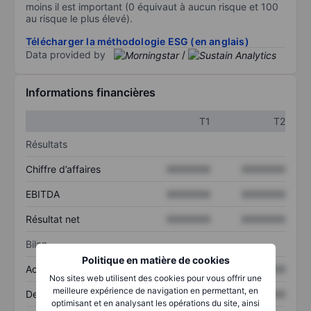
moins il est important (0 équivaut à aucun risque et 100
au risque le plus élevé).
Télécharger la méthodologie ESG (en anglais)
Data provided by
/
Informations financières
T1
T2
Résultats
Chiffre d’affaires
XXXXXXX
XXXXXXX
EBITDA
XXXXXXX
XXXXXXX
Résultat net
XXXXXXX
XXXXXXX
Bilan
Politique en matière de cookies
Actif total
XXXXXXX
XXXXXXX
Nos sites web utilisent des cookies pour vous offrir une
meilleure expérience de navigation en permettant, en
Dette totale
XXXXXXX
XXXXXXX
optimisant et en analysant les opérations du site, ainsi