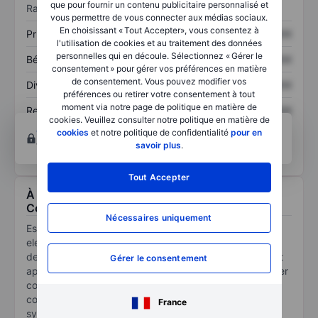
que pour fournir un contenu publicitaire personnalisé et
Ratios
vous permettre de vous connecter aux médias sociaux.
En choisissant « Tout Accepter», vous consentez à
Prix / ventes
XXXXXXX
XXXXXXX
l'utilisation de cookies et au traitement des données
personnelles qui en découle. Sélectionnez « Gérer le
Bénéfice par action
XXXXXXX
XXXXXXX
consentement » pour gérer vos préférences en matière
de consentement. Vous pouvez modifier vos
Dividende par action
XXXXXXX
XXXXXXX
préférences ou retirer votre consentement à tout
moment via notre page de politique en matière de
Rendement des
XXXXXXX
XXXXXXX
cookies. Veuillez consulter notre politique en matière de
capitaux propres
Ouvrir un compte
pour accéder à d’autres outils
cookies
et notre politique de confidentialité
pour en
techniques et d’analyses.
savoir plus
.
Tout Accepter
À propos Espey Manufacturing & Electronics
Corp.
Nécessaires uniquement
Espey Manufacturing & Electronics Corp is a power
electronics design and OEM manufacturing company
delivering products for military and severe environment
Gérer le consentement
applications. Its products include power supplies, power
converters, filters, power transformers, magnetic
components, power distribution equipment, UPS
France
systems, and antennas. The applications of these