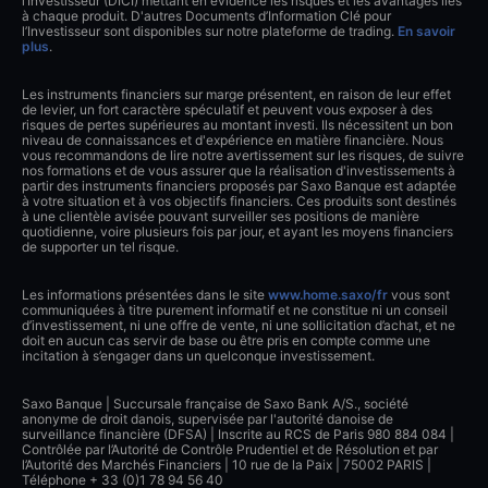
l’Investisseur (DICI) mettant en évidence les risques et les avantages liés
à chaque produit. D'autres Documents d’Information Clé pour
l’Investisseur sont disponibles sur notre plateforme de trading.
En savoir
plus
.
Les instruments financiers sur marge présentent, en raison de leur effet
de levier, un fort caractère spéculatif et peuvent vous exposer à des
risques de pertes supérieures au montant investi. Ils nécessitent un bon
niveau de connaissances et d'expérience en matière financière. Nous
vous recommandons de lire notre avertissement sur les risques, de suivre
nos formations et de vous assurer que la réalisation d'investissements à
partir des instruments financiers proposés par Saxo Banque est adaptée
à votre situation et à vos objectifs financiers. Ces produits sont destinés
à une clientèle avisée pouvant surveiller ses positions de manière
quotidienne, voire plusieurs fois par jour, et ayant les moyens financiers
de supporter un tel risque.
Les informations présentées dans le site
www.home.saxo/fr
vous sont
communiquées à titre purement informatif et ne constitue ni un conseil
d’investissement, ni une offre de vente, ni une sollicitation d’achat, et ne
doit en aucun cas servir de base ou être pris en compte comme une
incitation à s’engager dans un quelconque investissement.
Saxo Banque | Succursale française de Saxo Bank A/S., société
anonyme de droit danois, supervisée par l'autorité danoise de
surveillance financière (DFSA) | Inscrite au RCS de Paris 980 884 084 |
Contrôlée par l’Autorité de Contrôle Prudentiel et de Résolution et par
l’Autorité des Marchés Financiers | 10 rue de la Paix | 75002 PARIS |
Téléphone + 33 (0)1 78 94 56 40