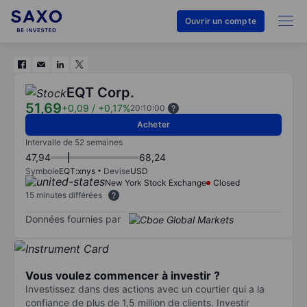
Ouvrir un compte
EQT Corp.
51,69
+0,09
/
+0,17%
20:10:00
Acheter
Intervalle de 52 semaines
47,94
68,24
Symbole
EQT:xnys
Devise
USD
New York Stock Exchange
Closed
15 minutes différées
Données fournies par
Vous voulez commencer à investir ?
Investissez dans des actions avec un courtier qui a la
confiance de plus de 1,5 million de clients. Investir