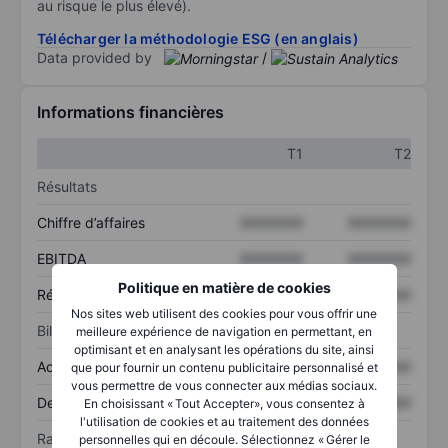
au risque le plus élevé).
Télécharger la méthodologie ESG (en anglais)
Data provided by
/
Informations financières
T1
T2
Résultats
Chiffre d’affaires
XXXXXXX
XXXXXXX
EBITDA
XXXXXXX
XXXXXXX
Politique en matière de cookies
Résultat net
XXXXXXX
XXXXXXX
Nos sites web utilisent des cookies pour vous offrir une
Bilan
meilleure expérience de navigation en permettant, en
optimisant et en analysant les opérations du site, ainsi
Actif total
XXXXXXX
XXXXXXX
que pour fournir un contenu publicitaire personnalisé et
vous permettre de vous connecter aux médias sociaux.
Dette totale
XXXXXXX
XXXXXXX
En choisissant « Tout Accepter», vous consentez à
l'utilisation de cookies et au traitement des données
Ratios
personnelles qui en découle. Sélectionnez « Gérer le