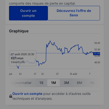
comporte des risques de perte en capital.
Ouvrir un
Découvrez l'offre de
Saxo
compte
Graphique
Chart
54,00
Line chart with 295 data points.
52,50
The chart has 1 X axis displaying categories.
51,60
07-août-2026 19:30
51,00
EQT:xnys
The chart has 1 Y axis displaying values. Data ranges 
Close
51,69
49,50
juil.
13
17
21
27
31
août
7
End of interactive chart.
Intra-journalier
1S
1M
3M
6M
1A
3A
Ouvrir un compte
pour accéder à d’autres outils
techniques et d’analyses.