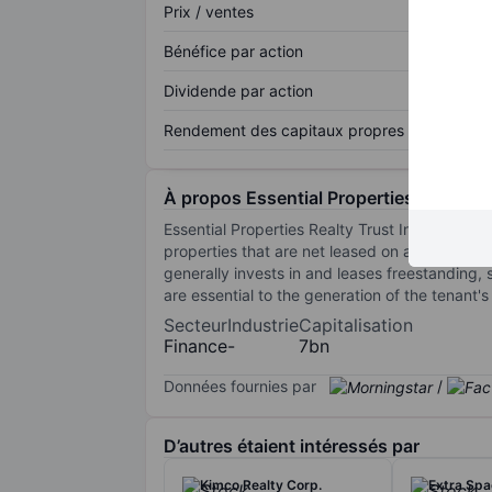
Prix / ventes
Bénéfice par action
Dividende par action
Rendement des capitaux propres
À propos Essential Properties Realty Tr
Essential Properties Realty Trust Inc is a rea
properties that are net leased on a long-te
generally invests in and leases freestanding, 
are essential to the generation of the tenant's
Secteur
Industrie
Capitalisation
Finance
-
7bn
Données fournies par
/
D’autres étaient intéressés par
Kimco Realty Corp.
Extra Spa