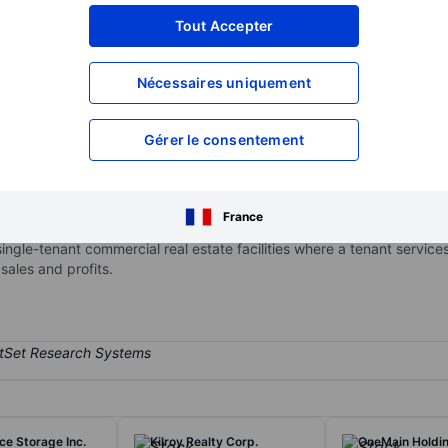
XXXXXXX
XXXXXXX
Tout Accepter
XXXXXXX
XXXXXXX
Nécessaires uniquement
XXXXXXX
XXXXXXX
Ouvrir un compte
pour accéder à d
XXXXXXX
XXXXXXX
Gérer le consentement
ust Inc.
l estate investment trust. It is an internally managed real estate c
France
rm basis to middle-market companies operating service-oriented or 
single-tenant commercial real estate facilities where a tenant service
 sales and profits.
ce Storage Inc.
Kilroy Realty Corp.
OneMain Holdin