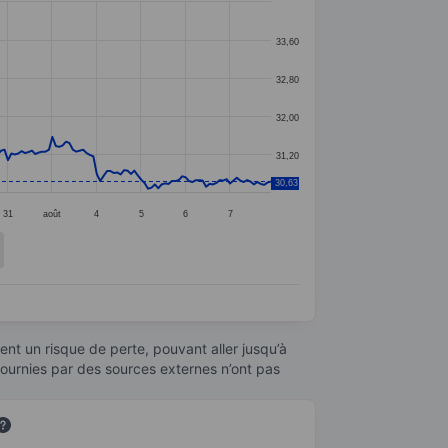
33,60
32,80
32,00
31,20
30,63
31
août
4
5
6
7
nt un risque de perte, pouvant aller jusqu’à
fournies par des sources externes n’ont pas