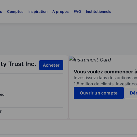
es
Comptes
Inspiration
A propos
FAQ
Institutionnels
ty Trust Inc.
Acheter
Vous voulez commencer à 
Investissez dans des actions av
1,5 million de clients. Investir 
Ouvrir un compte
Déc
sed