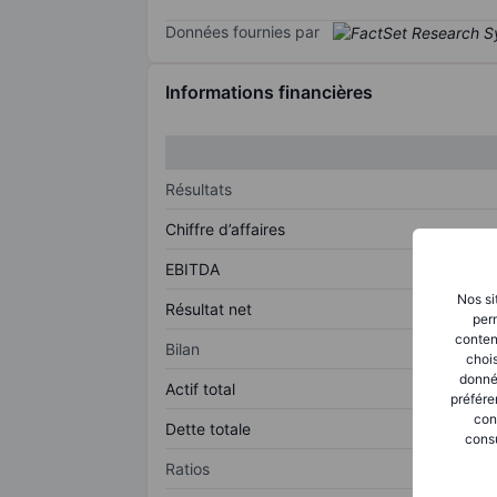
Données fournies par
Informations financières
Résultats
Chiffre d’affaires
EBITDA
Nos si
Résultat net
perm
conten
Bilan
chois
donné
Actif total
préfére
con
Dette totale
consu
Ratios