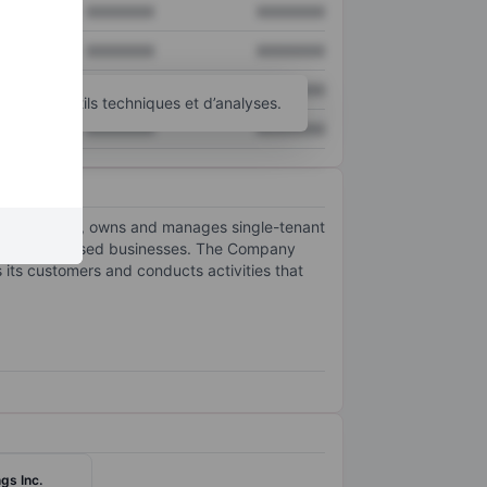
XXXXXXX
XXXXXXX
XXXXXXX
XXXXXXX
XXXXXXX
XXXXXXX
’autres outils techniques et d’analyses.
XXXXXXX
XXXXXXX
ompany acquires, owns and manages single-tenant
experience-based businesses. The Company
s its customers and conducts activities that
gs Inc.