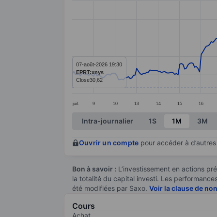
Line chart with 299 data points.
The chart has 1 X axis displaying categ
The chart has 1 Y axis displaying value
07-août-2026 19:30
EPRT:xnys
Close
30,62
juil.
9
10
13
14
15
16
End of interactive chart.
Intra-journalier
1S
1M
3M
Ouvrir un compte
pour accéder à d’autres 
Bon à savoir :
L’investissement en actions pré
la totalité du capital investi. Les performan
été modifiées par Saxo.
Voir la clause de no
Cours
Achat