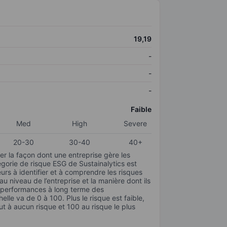
19,19
-
-
-
Faible
Med
High
Severe
20-30
30-40
40+
r la façon dont une entreprise gère les
gorie de risque ESG de Sustainalytics est
urs à identifier et à comprendre les risques
 niveau de l’entreprise et la manière dont ils
s performances à long terme des
elle va de 0 à 100. Plus le risque est faible,
ut à aucun risque et 100 au risque le plus