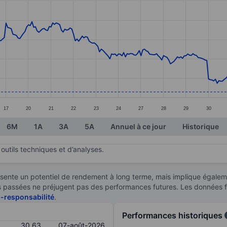
ories.
s. Data ranges from 30.47 to 33.54.
17
20
21
22
23
24
27
28
29
30
6M
1A
3A
5A
Annuel à ce jour
Historique
outils techniques et d’analyses.
sente un potentiel de rendement à long terme, mais implique égaleme
ces passées ne préjugent pas des performances futures. Les données 
n-responsabilité
.
Performances historiques
30,63
07-août-2026