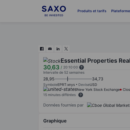
Produits et tarifs
Plateform
Essential Properties Real
30,63
/
20:10:00
Intervalle de 52 semaines
28,95
34,73
Symbole
EPRT:xnys
Devise
USD
New York Stock Exchange
Clo
15 minutes différées
Données fournies par
Graphique
Chart