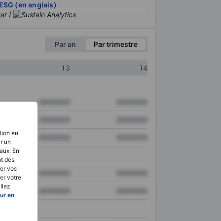
ESG (en anglais)
/
Par an
Par trimestre
T3
T4
XXXXXXX
XXXXXXX
XXXXXXX
XXXXXXX
tion en
XXXXXXX
XXXXXXX
ir un
aux. En
nt des
er vos
XXXXXXX
XXXXXXX
er votre
llez
XXXXXXX
XXXXXXX
ur en