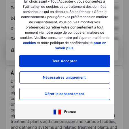
En choisissant « Tout Accepter», vous consentez à
l'utilisation de cookies et au traitement des données
Prix / ventes
XXXXXXX
XXXXXXX
personnelles qui en découle. Sélectionnez « Gérer le
consentement » pour gérer vos préférences en matière
Bénéfice par action
XXXXXXX
XXXXXXX
de consentement. Vous pouvez modifier vos
préférences ou retirer votre consentement à tout
Dividende par action
XXXXXXX
XXXXXXX
moment via notre page de politique en matière de
cookies. Veuillez consulter notre politique en matière de
Rendement des
XXXXXXX
XXXXXXX
cookies
et notre politique de confidentialité
pour en
capitaux propres
Ouvrir un compte
pour accéder à d’autres outils
savoir plus
.
techniques et d’analyses.
Tout Accepter
À propos DT Midstream Incorporation
Nécessaires uniquement
DT Midstream Inc is an owner, operator, and developer
of natural gas midstream interstate and intrastate
pipelines; storage and gathering systems; and
Gérer le consentement
compression, treatment, and surface facilities. It
provides multiple, integrated natural gas services to
customers through interstate pipelines, intrastate
France
pipelines, storage systems, lateral pipelines and related
treatment plants and compression and surface facilities,
and gathering systems and related treatment plants and