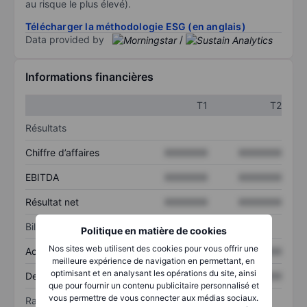
au risque le plus élevé).
Télécharger la méthodologie ESG (en anglais)
Data provided by
/
Informations financières
T1
T2
Résultats
Chiffre d’affaires
XXXXXXX
XXXXXXX
EBITDA
XXXXXXX
XXXXXXX
Résultat net
XXXXXXX
XXXXXXX
Bilan
Politique en matière de cookies
Nos sites web utilisent des cookies pour vous offrir une
Actif total
XXXXXXX
XXXXXXX
meilleure expérience de navigation en permettant, en
optimisant et en analysant les opérations du site, ainsi
Dette totale
XXXXXXX
XXXXXXX
que pour fournir un contenu publicitaire personnalisé et
vous permettre de vous connecter aux médias sociaux.
Ratios