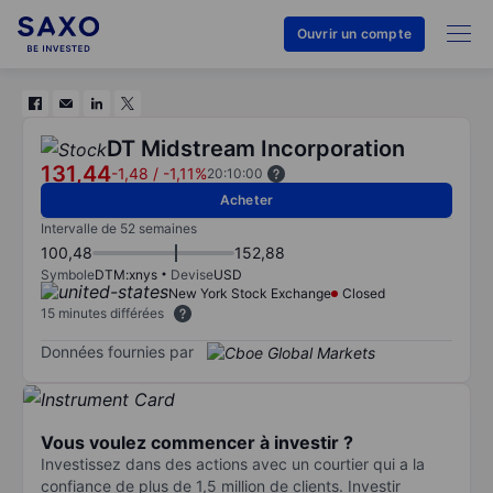
Ouvrir un compte
DT Midstream Incorporation
131,44
-1,48
/
-1,11%
20:10:00
Acheter
Intervalle de 52 semaines
100,48
152,88
Symbole
DTM:xnys
Devise
USD
New York Stock Exchange
Closed
15 minutes différées
Données fournies par
Vous voulez commencer à investir ?
Investissez dans des actions avec un courtier qui a la
confiance de plus de 1,5 million de clients. Investir