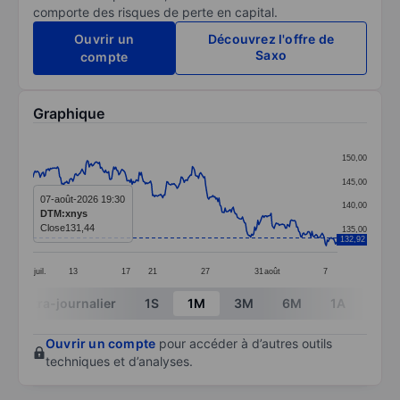
comporte des risques de perte en capital.
Ouvrir un
Découvrez l'offre de
Saxo
compte
Graphique
Chart
150,00
Line chart with 299 data points.
145,00
The chart has 1 X axis displaying categories.
07-août-2026 19:30
140,00
DTM:xnys
The chart has 1 Y axis displaying values. Data ranges 
Close
131,44
135,00
132,92
juil.
13
17
21
27
31
août
7
End of interactive chart.
Intra-journalier
1S
1M
3M
6M
1A
3A
Ouvrir un compte
pour accéder à d’autres outils
techniques et d’analyses.