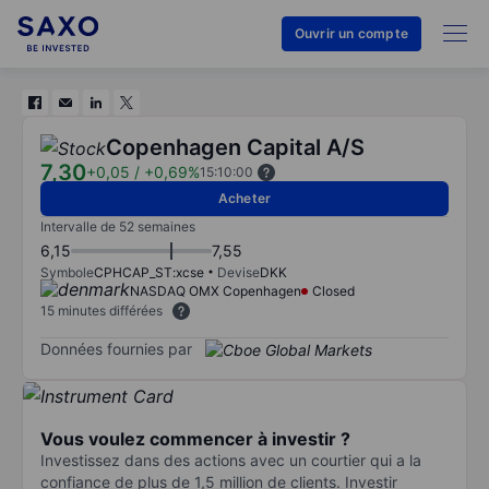
Ouvrir un compte
Copenhagen Capital A/S
7,30
+0,05
/
+0,69%
15:10:00
Acheter
Intervalle de 52 semaines
6,15
7,55
Symbole
CPHCAP_ST:xcse
Devise
DKK
NASDAQ OMX Copenhagen
Closed
15 minutes différées
Données fournies par
Vous voulez commencer à investir ?
Investissez dans des actions avec un courtier qui a la
confiance de plus de 1,5 million de clients. Investir