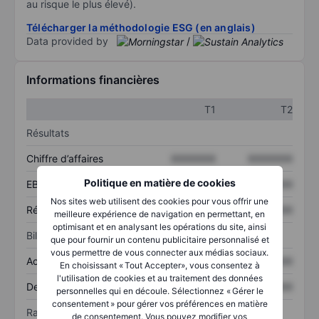
au risque le plus élevé).
Télécharger la méthodologie ESG (en anglais)
Data provided by
/
Informations financières
T1
T2
Résultats
Chiffre d’affaires
XXXXXXX
XXXXXXX
Politique en matière de cookies
EBITDA
XXXXXXX
XXXXXXX
Nos sites web utilisent des cookies pour vous offrir une
Résultat net
XXXXXXX
XXXXXXX
meilleure expérience de navigation en permettant, en
optimisant et en analysant les opérations du site, ainsi
Bilan
que pour fournir un contenu publicitaire personnalisé et
vous permettre de vous connecter aux médias sociaux.
Actif total
XXXXXXX
XXXXXXX
En choisissant « Tout Accepter», vous consentez à
l'utilisation de cookies et au traitement des données
Dette totale
XXXXXXX
XXXXXXX
personnelles qui en découle. Sélectionnez « Gérer le
consentement » pour gérer vos préférences en matière
Ratios
de consentement. Vous pouvez modifier vos