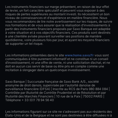
Les instruments financiers sur marge présentent, en raison de leur effet
de levier, un fort caractère spéculatif et peuvent vous exposer à des
risques de pertes supérieures au montant investi. Ils nécessitent un bon
niveau de connaissances et d'expérience en matière financière. Nous
vous recommandons de lire notre avertissement sur les risques, de suivre
nos formations et de vous assurer que la réalisation d'investissements à
partir des instruments financiers proposés par Saxo Banque est adaptée
à votre situation et à vos objectifs financiers. Ces produits sont destinés
à une clientèle avisée pouvant surveiller ses positions de manière
quotidienne, voire plusieurs fois par jour, et ayant les moyens financiers
de supporter un tel risque.
Les informations présentées dans le site
www.home.saxo/fr
vous sont
communiquées à titre purement informatif et ne constitue ni un conseil
d’investissement, ni une offre de vente, ni une sollicitation d’achat, et ne
doit en aucun cas servir de base ou être pris en compte comme une
incitation à s’engager dans un quelconque investissement.
Saxo Banque | Succursale française de Saxo Bank A/S., société
anonyme de droit danois, supervisée par l'autorité danoise de
surveillance financière (DFSA) | Inscrite au RCS de Paris 980 884 084 |
Contrôlée par l’Autorité de Contrôle Prudentiel et de Résolution et par
l’Autorité des Marchés Financiers | 10 rue de la Paix | 75002 PARIS |
Téléphone + 33 (0)1 78 94 56 40
Les informations figurant sur ce site ne s'adressent pas aux résidents des
États-Unis et de la Belgique et ne sont pas destinées à être diffusées ni à