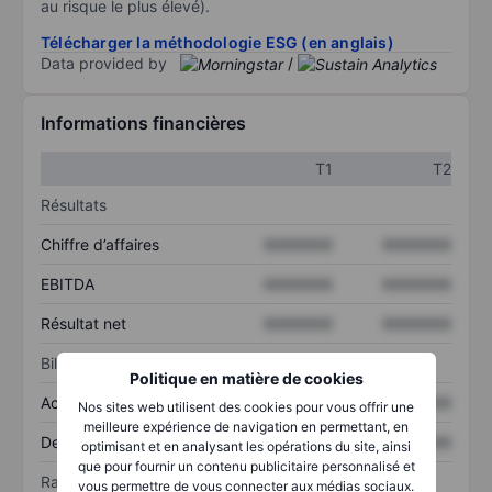
au risque le plus élevé).
Télécharger la méthodologie ESG (en anglais)
Data provided by
/
Informations financières
T1
T2
Résultats
Chiffre d’affaires
XXXXXXX
XXXXXXX
EBITDA
XXXXXXX
XXXXXXX
Résultat net
XXXXXXX
XXXXXXX
Bilan
Politique en matière de cookies
Actif total
XXXXXXX
XXXXXXX
Nos sites web utilisent des cookies pour vous offrir une
meilleure expérience de navigation en permettant, en
Dette totale
XXXXXXX
XXXXXXX
optimisant et en analysant les opérations du site, ainsi
que pour fournir un contenu publicitaire personnalisé et
Ratios
vous permettre de vous connecter aux médias sociaux.