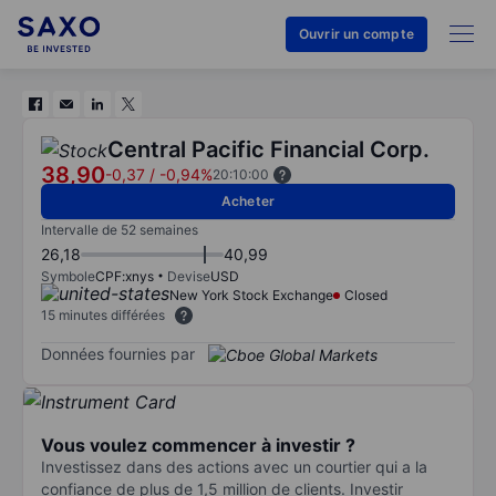
Ouvrir un compte
Central Pacific Financial Corp.
38,90
-0,37
/
-0,94%
20:10:00
Acheter
Intervalle de 52 semaines
26,18
40,99
Symbole
CPF:xnys
Devise
USD
New York Stock Exchange
Closed
15 minutes différées
Données fournies par
Vous voulez commencer à investir ?
Investissez dans des actions avec un courtier qui a la
confiance de plus de 1,5 million de clients. Investir