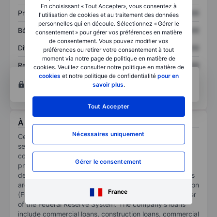
En choisissant « Tout Accepter», vous consentez à
Prix / ventes
XXXXXXX
XXXXXXX
l'utilisation de cookies et au traitement des données
personnelles qui en découle. Sélectionnez « Gérer le
Bénéfice par action
XXXXXXX
XXXXXXX
consentement » pour gérer vos préférences en matière
de consentement. Vous pouvez modifier vos
Dividende par action
XXXXXXX
XXXXXXX
préférences ou retirer votre consentement à tout
moment via notre page de politique en matière de
Rendement des
XXXXXXX
XXXXXXX
cookies. Veuillez consulter notre politique en matière de
capitaux propres
cookies
et notre politique de confidentialité
pour en
Ouvrir un compte
pour accéder à d’autres outils
savoir plus
.
techniques et d’analyses.
Tout Accepter
À propos Central Pacific Financial Corp.
Nécessaires uniquement
Central Pacific Financial Corp operates in the financial
services sector in the United States. It is a full-service
commercial bank offering a broad range of banking
Gérer le consentement
products and services, including accepting time and
demand deposits and originating loans. Bank's deposits
are insured by the Federal Deposit Insurance Corporation
France
(FDIC) up to applicable limits. The bank is not a member
of the Federal Reserve System. The company's loans
include commercial loans, construction loans, commercial