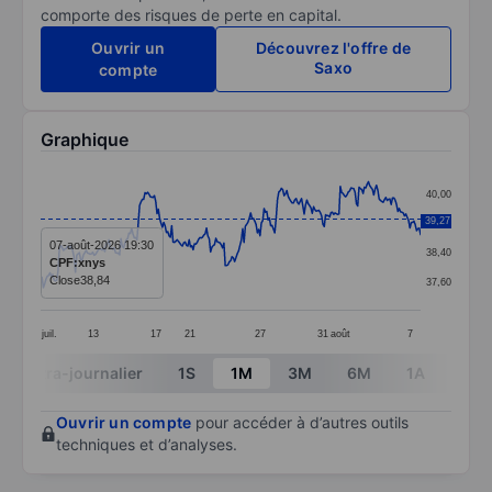
comporte des risques de perte en capital.
Ouvrir un
Découvrez l'offre de
Saxo
compte
Graphique
Chart
40,00
Line chart with 285 data points.
39,27
39,20
The chart has 1 X axis displaying categories.
07-août-2026 19:30
38,40
CPF:xnys
The chart has 1 Y axis displaying values. Data ranges 
Close
38,84
37,60
juil.
13
17
21
27
31
août
7
End of interactive chart.
Intra-journalier
1S
1M
3M
6M
1A
3A
Ouvrir un compte
pour accéder à d’autres outils
techniques et d’analyses.