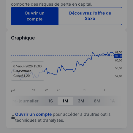
comporte des risques de perte en capital.
Ouvrir un
Découvrez l'offre de
Saxo
compte
Graphique
Chart
61,50
60,80
Line chart with 88 data points.
60,00
The chart has 1 X axis displaying categories.
07-août-2026 15:00
58,50
CBAV:xmce
The chart has 1 Y axis displaying values. Data ranges 
Close
61,20
57,00
juil.
13
22
27
31
7
End of interactive chart.
Intra-journalier
1S
1M
3M
6M
1A
3A
Ouvrir un compte
pour accéder à d’autres outils
techniques et d’analyses.