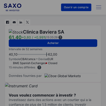
Ouvrir un compte
Clinica Baviera SA
61,40
+0,60
/
+0,99%
15:35:29
Acheter
Intervalle de 52 semaines
40,10
62,00
Symbole
CBAV:xmce
Devise
EUR
BME Spanish Exchanges
Closed
15 minutes différées
Données fournies par
Vous voulez commencer à investir ?
Investissez dans des actions avec un courtier qui a la
confiance de plus de 1,5 million de clients. Investir