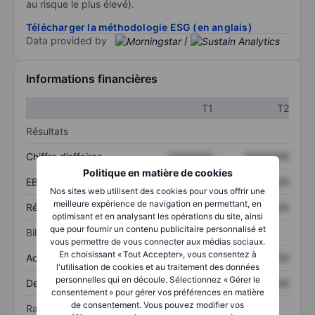
au risque le plus élevé).
Télécharger la méthodologie ESG (en anglais)
Data provided by
/
Informations financières
T1
T2
Résultats
Chiffre d’affaires
XXXXXXX
XXXXXXX
Politique en matière de cookies
EBITDA
XXXXXXX
XXXXXXX
Nos sites web utilisent des cookies pour vous offrir une
meilleure expérience de navigation en permettant, en
Résultat net
XXXXXXX
XXXXXXX
optimisant et en analysant les opérations du site, ainsi
que pour fournir un contenu publicitaire personnalisé et
Bilan
vous permettre de vous connecter aux médias sociaux.
En choisissant « Tout Accepter», vous consentez à
Actif total
XXXXXXX
XXXXXXX
l'utilisation de cookies et au traitement des données
personnelles qui en découle. Sélectionnez « Gérer le
Dette totale
XXXXXXX
XXXXXXX
consentement » pour gérer vos préférences en matière
de consentement. Vous pouvez modifier vos
Ratios