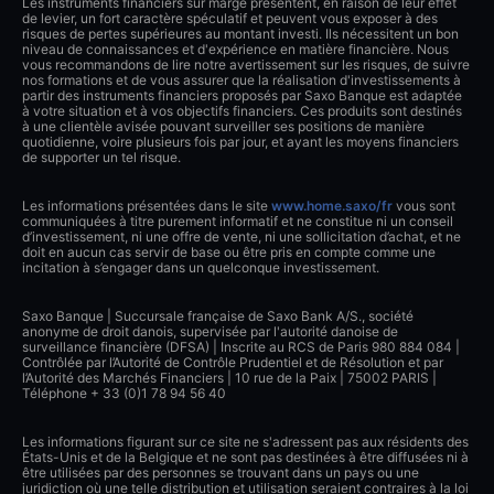
Les instruments financiers sur marge présentent, en raison de leur effet
de levier, un fort caractère spéculatif et peuvent vous exposer à des
risques de pertes supérieures au montant investi. Ils nécessitent un bon
niveau de connaissances et d'expérience en matière financière. Nous
vous recommandons de lire notre avertissement sur les risques, de suivre
nos formations et de vous assurer que la réalisation d'investissements à
partir des instruments financiers proposés par Saxo Banque est adaptée
à votre situation et à vos objectifs financiers. Ces produits sont destinés
à une clientèle avisée pouvant surveiller ses positions de manière
quotidienne, voire plusieurs fois par jour, et ayant les moyens financiers
de supporter un tel risque.
Les informations présentées dans le site
www.home.saxo/fr
vous sont
communiquées à titre purement informatif et ne constitue ni un conseil
d’investissement, ni une offre de vente, ni une sollicitation d’achat, et ne
doit en aucun cas servir de base ou être pris en compte comme une
incitation à s’engager dans un quelconque investissement.
Saxo Banque | Succursale française de Saxo Bank A/S., société
anonyme de droit danois, supervisée par l'autorité danoise de
surveillance financière (DFSA) | Inscrite au RCS de Paris 980 884 084 |
Contrôlée par l’Autorité de Contrôle Prudentiel et de Résolution et par
l’Autorité des Marchés Financiers | 10 rue de la Paix | 75002 PARIS |
Téléphone + 33 (0)1 78 94 56 40
Les informations figurant sur ce site ne s'adressent pas aux résidents des
États-Unis et de la Belgique et ne sont pas destinées à être diffusées ni à
être utilisées par des personnes se trouvant dans un pays ou une
juridiction où une telle distribution et utilisation seraient contraires à la loi