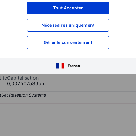
XXXXXXX
XXXXXXX
Tout Accepter
XXXXXXX
XXXXXXX
Nécessaires uniquement
XXXXXXX
XXXXXXX
Ouvrir un compte
pour accéder à d
XXXXXXX
XXXXXXX
Gérer le consentement
ation de vêtements pour femmes. La gamme de produits comprend not
France
trie
Capitalisation
0,002507536bn