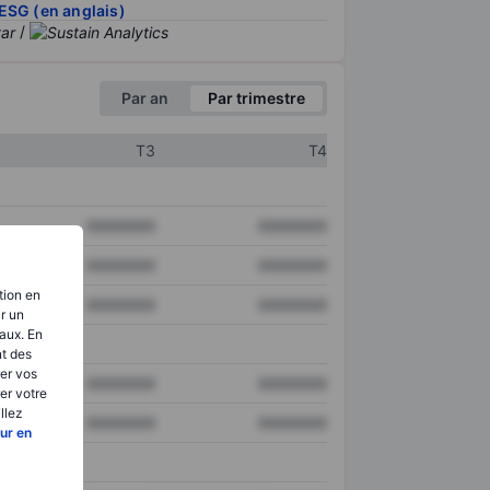
ESG (en anglais)
/
Par an
Par trimestre
T3
T4
XXXXXXX
XXXXXXX
XXXXXXX
XXXXXXX
tion en
XXXXXXX
XXXXXXX
ir un
aux. En
nt des
er vos
XXXXXXX
XXXXXXX
er votre
llez
XXXXXXX
XXXXXXX
ur en