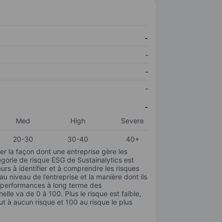
-
-
-
-
-
Med
High
Severe
20-30
30-40
40+
r la façon dont une entreprise gère les
gorie de risque ESG de Sustainalytics est
urs à identifier et à comprendre les risques
 niveau de l’entreprise et la manière dont ils
s performances à long terme des
elle va de 0 à 100. Plus le risque est faible,
ut à aucun risque et 100 au risque le plus