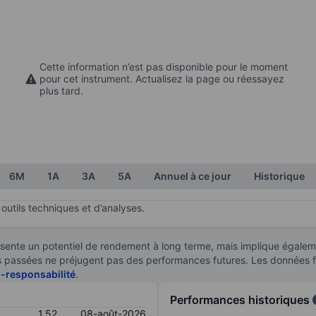
Cette information n’est pas disponible pour le moment
pour cet instrument. Actualisez la page ou réessayez
plus tard.
6M
1A
3A
5A
Annuel à ce jour
Historique
outils techniques et d’analyses.
sente un potentiel de rendement à long terme, mais implique égaleme
ces passées ne préjugent pas des performances futures. Les données 
n-responsabilité
.
Performances historiques
1,52
08-août-2026