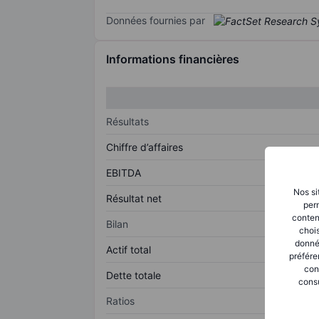
Données fournies par
Informations financières
Résultats
Chiffre d’affaires
EBITDA
Nos si
Résultat net
perm
conten
Bilan
chois
donné
Actif total
préfére
con
Dette totale
consu
Ratios