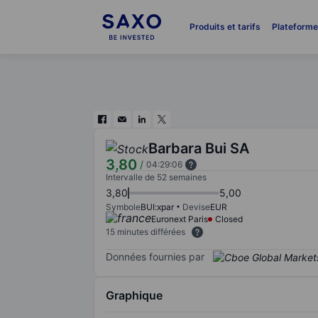
Produits et tarifs
Plateform
Barbara Bui SA
3,80
/
04:29:06
Intervalle de 52 semaines
3,80
5,00
Symbole
BUI:xpar
Devise
EUR
Euronext Paris
Closed
15 minutes différées
Données fournies par
Graphique