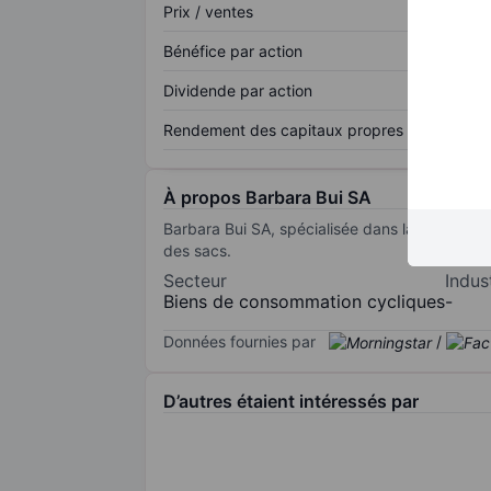
Prix / ventes
Bénéfice par action
Dividende par action
Rendement des capitaux propres
À propos Barbara Bui SA
Barbara Bui SA, spécialisée dans la fabric
des sacs.
Secteur
Indus
Biens de consommation cycliques
-
Données fournies par
/
D’autres étaient intéressés par