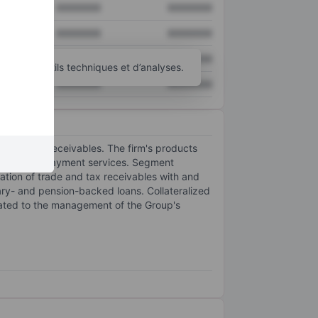
XXXXXXX
XXXXXXX
XXXXXXX
XXXXXXX
XXXXXXX
XXXXXXX
’autres outils techniques et d’analyses.
XXXXXXX
XXXXXXX
nancing of receivables. The firm's products
ement, and payment services. Segment
nation of trade and tax receivables with and
ary- and pension-backed loans. Collateralized
related to the management of the Group's