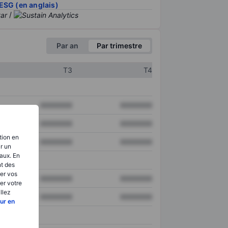
ESG (en anglais)
/
Par an
Par trimestre
T3
T4
XXXXXXX
XXXXXXX
XXXXXXX
XXXXXXX
tion en
XXXXXXX
XXXXXXX
ir un
aux. En
nt des
er vos
XXXXXXX
XXXXXXX
er votre
llez
XXXXXXX
XXXXXXX
ur en