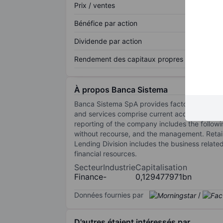
Prix / ventes
Bénéfice par action
Dividende par action
Rendement des capitaux propres
À propos Banca Sistema
Banca Sistema SpA provides factoring and bank
and services comprise current accounts, tim
reporting of the company includes the followin
without recourse, and the management. Retail 
Lending Division includes the business related
financial resources.
Secteur
Industrie
Capitalisation
Finance
-
0,129477971bn
Données fournies par
/
D’autres étaient intéressés par