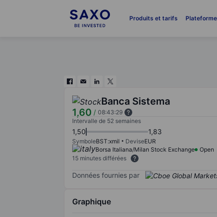
Produits et tarifs
Plateform
Banca Sistema
1,60
/
08:43:29
Intervalle de 52 semaines
1,50
1,83
Symbole
BST:xmil
Devise
EUR
Borsa Italiana/Milan Stock Exchange
Open
15 minutes différées
Données fournies par
Graphique