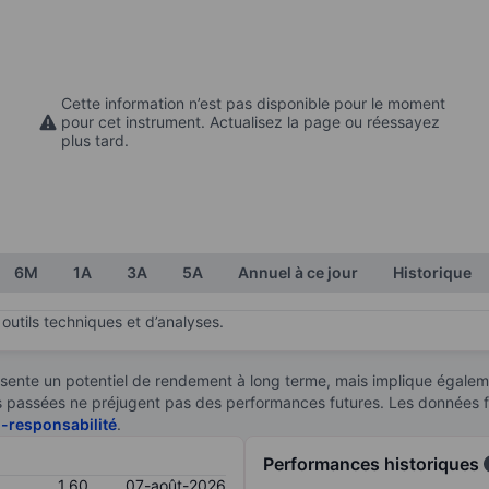
Cette information n’est pas disponible pour le moment
pour cet instrument. Actualisez la page ou réessayez
plus tard.
6M
1A
3A
5A
Annuel à ce jour
Historique
outils techniques et d’analyses.
sente un potentiel de rendement à long terme, mais implique égaleme
ces passées ne préjugent pas des performances futures. Les données 
n-responsabilité
.
Performances historiques
1,60
07-août-2026