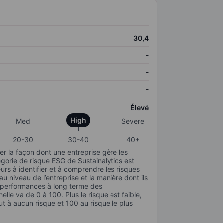
30,4
-
-
-
Élevé
High
Med
Severe
20-30
30-40
40+
r la façon dont une entreprise gère les
gorie de risque ESG de Sustainalytics est
urs à identifier et à comprendre les risques
 niveau de l’entreprise et la manière dont ils
s performances à long terme des
elle va de 0 à 100. Plus le risque est faible,
ut à aucun risque et 100 au risque le plus