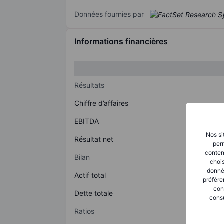
Données fournies par
Informations financières
Résultats
Chiffre d’affaires
EBITDA
Nos si
Résultat net
perm
conten
Bilan
chois
donné
Actif total
préfére
con
Dette totale
consu
Ratios