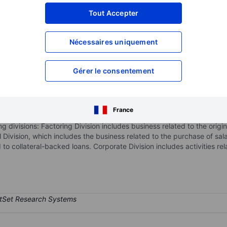
XXXXXXX
XXXXXXX
Tout Accepter
XXXXXXX
XXXXXXX
Nécessaires uniquement
XXXXXXX
XXXXXXX
Ouvrir un compte
pour accéder à d
XXXXXXX
XXXXXXX
Gérer le consentement
ing services. It specializes in the acquisition, management, and fi
France
e deposits, funding for SMEs, non-recourse factoring, credit manag
g divisions: Factoring Division includes business related to the origi
Division, which includes the business related to the purchase of sal
 to collateral-backed loans. Corporate Division includes activities 