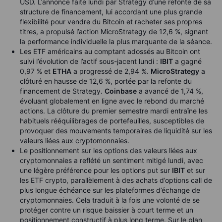
USD. L’annonce faite lundi par Strategy d’une refonte de sa
structure de financement, lui accordant une plus grande
flexibilité pour vendre du Bitcoin et racheter ses propres
titres, a propulsé l’action MicroStrategy de 12,6 %, signant
la performance individuelle la plus marquante de la séance.
Les ETF américains au comptant adossés au Bitcoin ont
suivi l’évolution de l’actif sous-jacent lundi :
IBIT
a gagné
0,97 % et
ETHA
a progressé de 2,94 %.
MicroStrategy
a
clôturé en hausse de 12,6 %, portée par la refonte du
financement de Strategy.
Coinbase
a avancé de 1,74 %,
évoluant globalement en ligne avec le rebond du marché
actions. La clôture du premier semestre mardi entraîne les
habituels rééquilibrages de portefeuilles, susceptibles de
provoquer des mouvements temporaires de liquidité sur les
valeurs liées aux cryptomonnaies.
Le positionnement sur les options des valeurs liées aux
cryptomonnaies a reflété un sentiment mitigé lundi, avec
une légère préférence pour les options put sur
IBIT
et sur
les ETF crypto, parallèlement à des achats d’options call de
plus longue échéance sur les plateformes d’échange de
cryptomonnaies. Cela traduit à la fois une volonté de se
protéger contre un risque baissier à court terme et un
positionnement constructif à plus long terme. Sur le plan