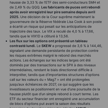
hausse de 3,33 % de l’ETF des semi-conducteurs SMH et
de 2,49 % du QQQ.
Les fabricants de puces ont rebondi
après avoir enregistré leur pire semaine depuis avril
2025.
Une décision de la Cour suprême maintenant la
gouverneure de la Réserve fédérale Lisa Cook à son poste
a écarté un risque qui pesait sur les anticipations de
trajectoire des taux. Le VIX a reculé de 4,0 % à 17,66,
tandis que le VIX1D a clôturé à 13,56.
Les flux sur les options ont présenté un tableau
contrasté lundi.
Le
SKEW
a progressé de 3,6 % à 144,46,
signalant une demande persistante de protection contre
les risques extrêmes malgré le rebond des marchés
actions. Les échanges sur les indices larges ont été
dominés par des transactions sur le SPX à des niveaux
intermédiaires, rendant le biais directionnel difficile à
interpréter, tandis que d’importantes structures d’options
call sur les valeurs du « Mag7 » ont été prolongées
jusqu’aux échéances de 2027, ce qui suggère que les
investisseurs se positionnent en vue d’une poursuite de la
hausse plutôt que d’un simple rebond à court terme. Les
ETF du secteur financier ont enregistré une accumulation
de blocs d’options put avant la saison des résultats