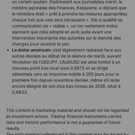
un certain soutien. S’adressant aux journalistes mardi, la
ministre japonaise des Finances, Katayama, a déclaré que
le ministère était « prêt à prendre les mesures appropriées
chaque fois que cela sera nécessaire ». Elle a qualifié sa
communication de « stable », un ton nettement moins
alarmant que celui adopté en avril, juste avant une
intervention importante des autorités sur le marché des
changes pour soutenir le yen.
Le dollar américain
s’est légèrement redressé face aux
autres devises au début de la séance de mardi, suivant
l’évolution de l’USDJPY. L’AUDUSD est ainsi tombé à un
nouveau point bas local sous 0,6875 et se dirige
désormais vers sa moyenne mobile à 200 jours pour la
première fois depuis novembre dernier, même s’il reste
encore éloigné de son plus bas niveau de 2026, situé à
0,6833.
This content is marketing material and should not be regarded
as investment advice. Trading financial instruments carries
risks and historic performance is not a guarantee of future
results.
The instrument(s) referenced in this content may be issued by