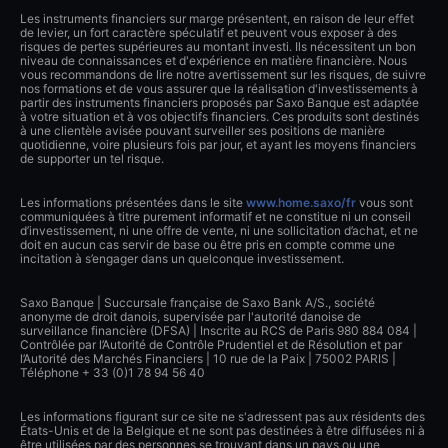
Les instruments financiers sur marge présentent, en raison de leur effet
de levier, un fort caractère spéculatif et peuvent vous exposer à des
risques de pertes supérieures au montant investi. Ils nécessitent un bon
niveau de connaissances et d'expérience en matière financière. Nous
vous recommandons de lire notre avertissement sur les risques, de suivre
nos formations et de vous assurer que la réalisation d'investissements à
partir des instruments financiers proposés par Saxo Banque est adaptée
à votre situation et à vos objectifs financiers. Ces produits sont destinés
à une clientèle avisée pouvant surveiller ses positions de manière
quotidienne, voire plusieurs fois par jour, et ayant les moyens financiers
de supporter un tel risque.
Les informations présentées dans le site
www.home.saxo/fr
vous sont
communiquées à titre purement informatif et ne constitue ni un conseil
d’investissement, ni une offre de vente, ni une sollicitation d’achat, et ne
doit en aucun cas servir de base ou être pris en compte comme une
incitation à s’engager dans un quelconque investissement.
Saxo Banque | Succursale française de Saxo Bank A/S., société
anonyme de droit danois, supervisée par l'autorité danoise de
surveillance financière (DFSA) | Inscrite au RCS de Paris 980 884 084 |
Contrôlée par l’Autorité de Contrôle Prudentiel et de Résolution et par
l’Autorité des Marchés Financiers | 10 rue de la Paix | 75002 PARIS |
Téléphone + 33 (0)1 78 94 56 40
Les informations figurant sur ce site ne s'adressent pas aux résidents des
États-Unis et de la Belgique et ne sont pas destinées à être diffusées ni à
être utilisées par des personnes se trouvant dans un pays ou une