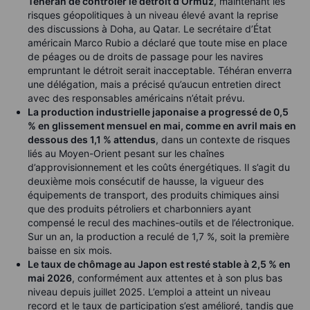
Téhéran de contrôler le détroit d’Ormuz
, maintenant les
risques géopolitiques à un niveau élevé avant la reprise
des discussions à Doha, au Qatar. Le secrétaire d’État
américain Marco Rubio a déclaré que toute mise en place
de péages ou de droits de passage pour les navires
empruntant le détroit serait inacceptable. Téhéran enverra
une délégation, mais a précisé qu’aucun entretien direct
avec des responsables américains n’était prévu.
La production industrielle japonaise a progressé de 0,5
% en glissement mensuel en mai, comme en avril mais en
dessous des 1,1 % attendus
, dans un contexte de risques
liés au Moyen-Orient pesant sur les chaînes
d’approvisionnement et les coûts énergétiques. Il s’agit du
deuxième mois consécutif de hausse, la vigueur des
équipements de transport, des produits chimiques ainsi
que des produits pétroliers et charbonniers ayant
compensé le recul des machines-outils et de l’électronique.
Sur un an, la production a reculé de 1,7 %, soit la première
baisse en six mois.
Le taux de chômage au Japon est resté stable à 2,5 % en
mai 2026
, conformément aux attentes et à son plus bas
niveau depuis juillet 2025. L’emploi a atteint un niveau
record et le taux de participation s’est amélioré, tandis que