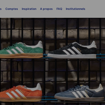
es
Comptes
Inspiration
A propos
FAQ
Institutionnels