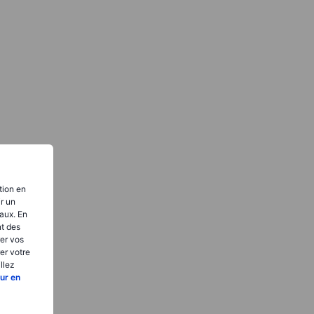
tion en
ir un
aux. En
nt des
er vos
er votre
llez
ur en