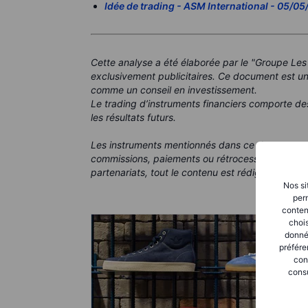
Idée de trading - ASM International - 05/0
Cette analyse a été élaborée par le "Groupe Les
exclusivement publicitaires. Ce document est un
comme un conseil en investissement.
Le trading d’instruments financiers comporte de
les résultats futurs.
Les instruments mentionnés dans ce document p
commissions, paiements ou rétrocessions. Bien 
partenariats, tout le contenu est rédigé dans le b
Nos si
perm
conten
chois
donné
préfére
con
consu