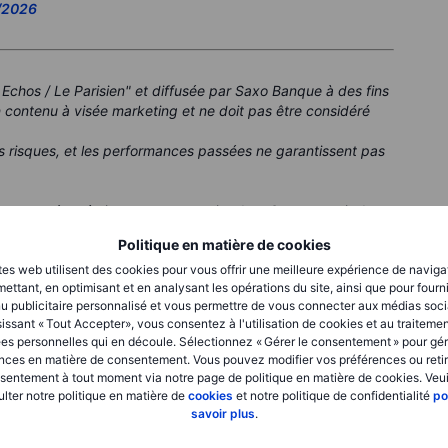
5/2026
 Echos / Le Parisien" et diffusée par Saxo Banque à des fins
 contenu à visée marketing et ne doit pas être considéré
s risques, et les performances passées ne garantissent pas
euvent être émis par un partenaire dont Saxo perçoit des
que Saxo puisse être rémunéré dans le cadre de ces
Politique en matière de cookies
ut de fournir aux clients des informations utiles.
tes web utilisent des cookies pour vous offrir une meilleure expérience de naviga
ettant, en optimisant et en analysant les opérations du site, ainsi que pour fourn
u publicitaire personnalisé et vous permettre de vous connecter aux médias soci
issant « Tout Accepter», vous consentez à l'utilisation de cookies et au traiteme
es personnelles qui en découle. Sélectionnez « Gérer le consentement » pour gér
nces en matière de consentement. Vous pouvez modifier vos préférences ou retir
sentement à tout moment via notre page de politique en matière de cookies. Veui
lter notre politique en matière de
cookies
et notre politique de confidentialité
po
savoir plus
.