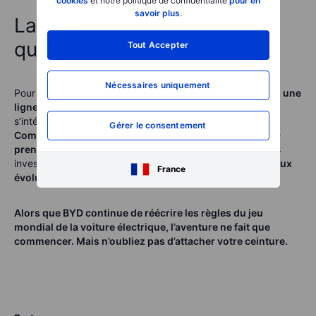
cookies
et notre politique de confidentialité
pour en
savoir plus
.
La course électrique ne fait
que commencer
Tout Accepter
Nécessaires uniquement
Pour les investisseurs, ce trimestre exceptionnel
n’est pas une
ligne d’arrivée, mais un signal fort
: il est temps de
s’intéresser sérieusement à BYD.
Gérer le consentement
Comme une voiture de course parfaitement réglée, BYD
prend de la vitesse
— mais pour garder cette avance, les
investisseurs devront
rester vigilants et adaptatifs face aux
France
évolutions rapides du marché
.
Alors que BYD continue de réécrire les règles du jeu
mondial de la voiture électrique, l’aventure ne fait que
commencer. Mais n’oubliez pas d’attacher votre ceinture.