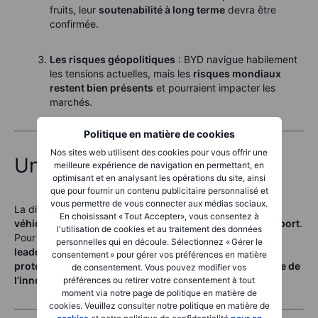
fruits, leur
soutenabilité à long terme
devra être
confirmée.
Les risques géopolitiques
: BYD navigue habilement
les tensions actuelles, mais les
risques mondiaux
restent bien présents
et pourraient impacter les
marchés.
Politique en matière de cookies
Nos sites web utilisent des cookies pour vous offrir une
Une direction confiante
meilleure expérience de navigation en permettant, en
optimisant et en analysant les opérations du site, ainsi
que pour fournir un contenu publicitaire personnalisé et
vous permettre de vous connecter aux médias sociaux.
La direction de BYD reste ambitieuse :
5,5 millions de
En choisissant « Tout Accepter», vous consentez à
véhicules prévus en 2025
, dont
800 000 destinés à l’export
.
l'utilisation de cookies et au traitement des données
Pour les investisseurs, BYD offre un récit convaincant :
un
personnelles qui en découle. Sélectionnez « Gérer le
leader de la mobilité électrique axé sur la croissance,
consentement » pour gérer vos préférences en matière
protégé des risques géopolitiques majeurs et à la pointe de
de consentement. Vous pouvez modifier vos
l’innovation
.
préférences ou retirer votre consentement à tout
moment via notre page de politique en matière de
cookies. Veuillez consulter notre politique en matière de