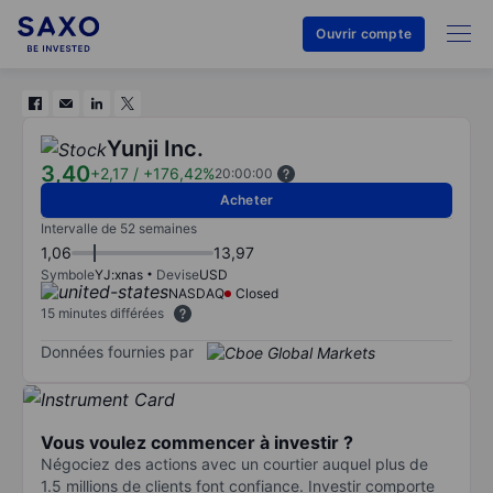
Ouvrir compte
Yunji Inc.
3,40
+2,17
/
+176,42%
20:00:00
Acheter
Intervalle de 52 semaines
1,06
13,97
Symbole
YJ:xnas
Devise
USD
NASDAQ
Closed
15 minutes différées
Données fournies par
Vous voulez commencer à investir ?
Négociez des actions avec un courtier auquel plus de
1.5 millions de clients font confiance. Investir comporte