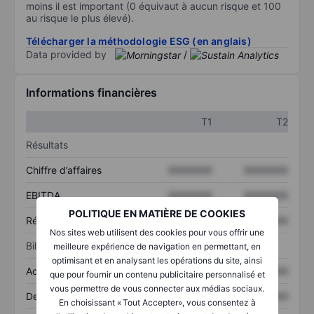
moins il est important (0 équivaut à aucun risque et 100
au risque le plus élevé).
Télécharger la méthodologie ESG (en anglais)
Data provided by
/
Informations financières
T1
T2
Résultats
Chiffre d’affaires
XXXXXXX
XXXXXXX
EBITDA
XXXXXXX
XXXXXXX
POLITIQUE EN MATIÈRE DE COOKIES
Résultat net
XXXXXXX
XXXXXXX
Nos sites web utilisent des cookies pour vous offrir une
Bilan
meilleure expérience de navigation en permettant, en
optimisant et en analysant les opérations du site, ainsi
Actifs totaux
XXXXXXX
XXXXXXX
que pour fournir un contenu publicitaire personnalisé et
vous permettre de vous connecter aux médias sociaux.
Dette totale
XXXXXXX
XXXXXXX
En choisissant « Tout Accepter», vous consentez à