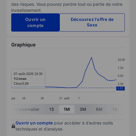
des risques. Vous pouvez perdre tout ou partie de votre
investissement.
Ouvrir un
Découvrez l'offre de
Saxo
compte
Graphique
Chart
10,00
Line chart with 35 data points.
7,50
The chart has 1 X axis displaying categories.
07-août-2026 19:30
5,00
YJ:xnas
The chart has 1 Y axis displaying values. Data ranges f
Close
3,68
2,50
1,23
juil.
16
20
27
août
7
End of interactive chart.
Intra-journalier
1S
1M
3M
6M
1A
3A
Ouvrir un compte
pour accéder à d’autres outils
techniques et d’analyse.