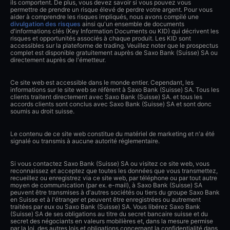
ils comportent. De plus, vous devez savoir si vous pouvez vous
permettre de prendre un risque élevé de perdre votre argent. Pour vous
aider à comprendre les risques impliqués, nous avons compilé une
divulgation des risques
ainsi qu'un ensemble de documents
d'informations clés (Key Information Documents ou KID) qui décrivent les
risques et opportunités associés à chaque produit. Les KID sont
accessibles sur la plateforme de trading. Veuillez noter que le prospectus
complet est disponible gratuitement auprès de Saxo Bank (Suisse) SA ou
directement auprès de l'émetteur.
Ce site web est accessible dans le monde entier. Cependant, les
informations sur le site web se réfèrent à Saxo Bank (Suisse) SA. Tous les
clients traitent directement avec Saxo Bank (Suisse) SA. et tous les
accords clients sont conclus avec Saxo Bank (Suisse) SA et sont donc
soumis au droit suisse.
Le contenu de ce site web constitue du matériel de marketing et n'a été
signalé ou transmis à aucune autorité réglementaire.
Si vous contactez Saxo Bank (Suisse) SA ou visitez ce site web, vous
reconnaissez et acceptez que toutes les données que vous transmettez,
recueillez ou enregistrez via ce site web, par téléphone ou par tout autre
moyen de communication (par ex. e-mail), à Saxo Bank (Suisse) SA
peuvent être transmises à d'autres sociétés ou tiers du groupe Saxo Bank
en Suisse et à l'étranger et peuvent être enregistrées ou autrement
traitées par eux ou Saxo Bank (Suisse) SA. Vous libérez Saxo Bank
(Suisse) SA de ses obligations au titre du secret bancaire suisse et du
secret des négociants en valeurs mobilières et, dans la mesure permise
par la loi, des autres lois et obligations concernant la confidentialité dans