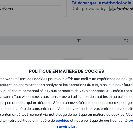
Télécharger la méthodologie 
Data provided by
T1
T2
XXXXXXX
XXXXXXX
POLITIQUE EN MATIÈRE DE COOKIES
XXXXXXX
XXXXXXX
tes web utilisent des cookies pour vous offrir une meilleure expérience de naviga
XXXXXXX
XXXXXXX
ettant, en optimisant et en analysant les opérations du site, ainsi que pour fourn
u publicitaire personnalisé et vous permettre de vous connecter aux médias soci
issant « Tout Accepter», vous consentez à l'utilisation de cookies et au traiteme
es personnelles qui en découle. Sélectionnez « Gérer le consentement » pour gér
XXXXXXX
XXXXXXX
nces en matière de consentement. Vous pouvez modifier vos préférences ou retir
sentement à tout moment via notre page de politique en matière de cookies. Veui
XXXXXXX
XXXXXXX
lter notre politique en matière de
cookies
et notre politique de confidentialité
po
savoir plus
.