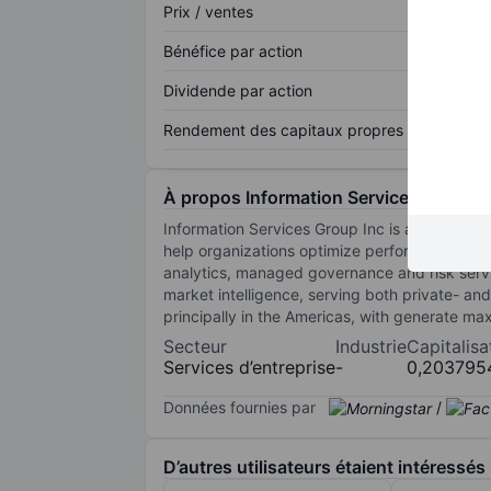
Prix / ventes
Bénéfice par action
Dividende par action
Rendement des capitaux propres
À propos Information Services Group I
Information Services Group Inc is an AI-cente
help organizations optimize performance, red
analytics, managed governance and risk serv
market intelligence, serving both private- an
principally in the Americas, with generate ma
Secteur
Industrie
Capitalisa
Services d’entreprise
-
0,203795
Données fournies par
/
D’autres utilisateurs étaient intéressés