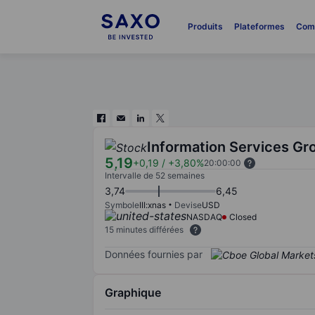
Produits
Plateformes
Com
Information Services Gro
5,19
+0,19
/
+3,80%
20:00:00
Intervalle de 52 semaines
3,74
6,45
Symbole
III:xnas
Devise
USD
NASDAQ
Closed
15 minutes différées
Données fournies par
Graphique
Chart