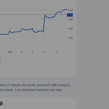
5,20
5,00
4,80
4,40
4,00
août
4
5
6
7
nt un risque de perte, pouvant aller jusqu’à
ats futurs. Les données fournies par des