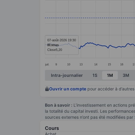
Line chart with 274 data points.
The chart has 1 X axis displaying categ
The chart has 1 Y axis displaying value
07-août-2026 19:30
III:xnas
Close
5,20
juil.
9
10
13
14
15
16
1
End of interactive chart.
Intra-journalier
1S
1M
3M
Ouvrir un compte
pour accéder à d’autres 
Bon à savoir :
L’investissement en actions pré
la totalité du capital investi. Les performanc
sources externes n’ont pas été modifiées par
Cours
Achat