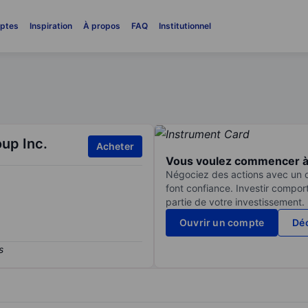
ptes
Inspiration
À propos
FAQ
Institutionnel
up Inc.
Acheter
Vous voulez commencer à 
Négociez des actions avec un co
font confiance. Investir compor
partie de votre investissement.
Ouvrir un compte
Déc