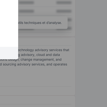
XXXXXXX
XXXXXXX
XXXXXXX
XXXXXXX
XXXXXXX
XXXXXXX
d’autres outils techniques et d’analyse.
XXXXXXX
XXXXXXX
mation and technology advisory services that
udes sourcing advisory, cloud and data
rations design, change management, and
sed sourcing advisory services, and operates