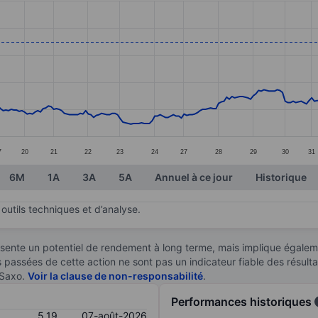
ories.
s. Data ranges from 3.78 to 5.21.
7
20
21
22
23
24
27
28
29
30
31
6M
1A
3A
5A
Annuel à ce jour
Historique
outils techniques et d’analyse.
sente un potentiel de rendement à long terme, mais implique égaleme
es passées de cette action ne sont pas un indicateur fiable des résult
 Saxo.
Voir la clause de non-responsabilité
.
Performances historiques
5,19
07-août-2026