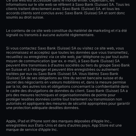
Ce site web est accessible dans le monde entier. Cependant, les
informations sur le site web se réfèrent à Saxo Bank (Suisse) SA. Tous les
clients traitent directement avec Saxo Bank (Suisse) SA. et tous les
accords clients sont conclus avec Saxo Bank (Suisse) SA et sont donc
soumis au droit suisse.
Le contenu de ce site web constitue du matériel de marketing et n'a été
signalé ou transmis à aucune autorité réglementaire.
Si vous contactez Saxo Bank (Suisse) SA ou visitez ce site web, vous
reconnaissez et acceptez que toutes les données que vous transmettez,
recueillez ou enregistrez via ce site web, par téléphone ou par tout autre
moyen de communication (par ex. e-mail), à Saxo Bank (Suisse) SA
peuvent être transmises à d'autres sociétés ou tiers du groupe Saxo Bank
en Suisse et à l'étranger et peuvent être enregistrées ou autrement
traitées par eux ou Saxo Bank (Suisse) SA. Vous libérez Saxo Bank
(Suisse) SA de ses obligations au titre du secret bancaire suisse et du
secret des négociants en valeurs mobilières et, dans la mesure permise
par la loi, des autres lois et obligations concernant la confidentialité dans
le cadre des divulgations de données du client. Saxo Bank (Suisse) SA a
pris des mesures techniques et organisationnelles de pointe pour
protéger lesdites données contre tout traitement ou transmission non
autorisés et appliquera des mesures de sécurité appropriées pour garantir
une protection adéquate desdites données.
Apple, iPad et iPhone sont des marques déposées d'Apple Inc.,
enregistrées aux États-Unis et dans d'autres pays. App Store est une
marque de service d'Apple Inc.