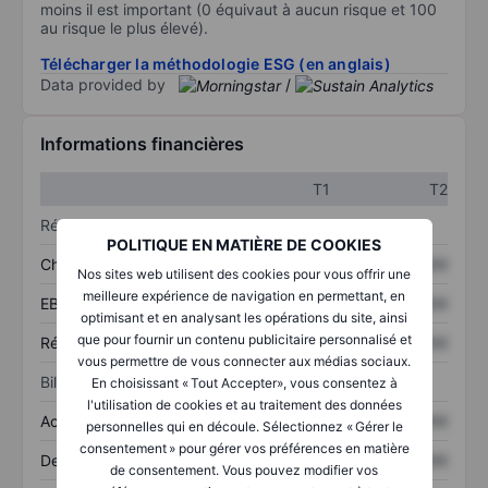
moins il est important (0 équivaut à aucun risque et 100
au risque le plus élevé).
Télécharger la méthodologie ESG (en anglais)
Data provided by
/
Informations financières
T1
T2
Résultats
POLITIQUE EN MATIÈRE DE COOKIES
Chiffre d’affaires
XXXXXXX
XXXXXXX
Nos sites web utilisent des cookies pour vous offrir une
meilleure expérience de navigation en permettant, en
EBITDA
XXXXXXX
XXXXXXX
optimisant et en analysant les opérations du site, ainsi
que pour fournir un contenu publicitaire personnalisé et
Résultat net
XXXXXXX
XXXXXXX
vous permettre de vous connecter aux médias sociaux.
Bilan
En choisissant « Tout Accepter», vous consentez à
l'utilisation de cookies et au traitement des données
Actifs totaux
XXXXXXX
XXXXXXX
personnelles qui en découle. Sélectionnez « Gérer le
consentement » pour gérer vos préférences en matière
Dette totale
XXXXXXX
XXXXXXX
de consentement. Vous pouvez modifier vos