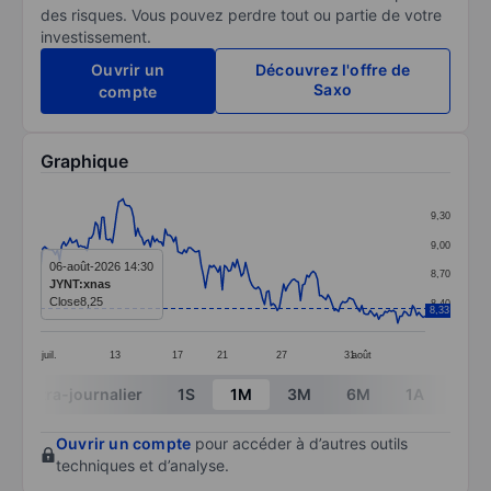
des risques. Vous pouvez perdre tout ou partie de votre
investissement.
Ouvrir un
Découvrez l'offre de
Saxo
compte
Graphique
Chart
9,30
Line chart with 183 data points.
9,00
The chart has 1 X axis displaying categories.
06-août-2026 14:30
8,70
JYNT:xnas
The chart has 1 Y axis displaying values. Data ranges 
Close
8,25
8,40
8,33
juil.
13
17
21
27
31
août
End of interactive chart.
Intra-journalier
1S
1M
3M
6M
1A
3A
Ouvrir un compte
pour accéder à d’autres outils
techniques et d’analyse.