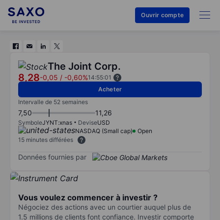
Ouvrir compte
The Joint Corp.
8,28
-0,05
/
-0,60%
14:55:01
Acheter
Intervalle de 52 semaines
7,50
11,26
Symbole
JYNT:xnas
Devise
USD
NASDAQ (Small cap)
Open
15 minutes différées
Données fournies par
Vous voulez commencer à investir ?
Négociez des actions avec un courtier auquel plus de
1.5 millions de clients font confiance. Investir comporte