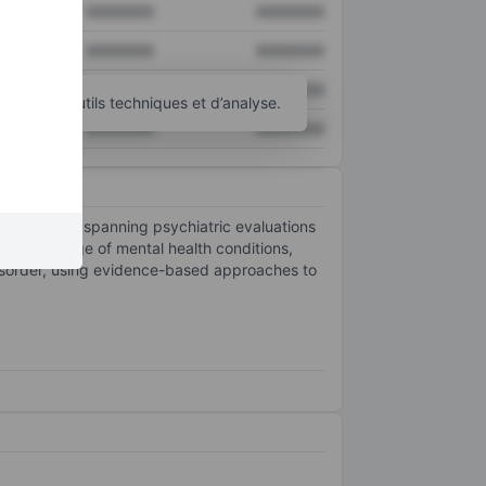
XXXXXXX
XXXXXXX
XXXXXXX
XXXXXXX
XXXXXXX
XXXXXXX
d’autres outils techniques et d’analyse.
XXXXXXX
XXXXXXX
th services, spanning psychiatric evaluations
a broad range of mental health conditions,
 disorder, using evidence-based approaches to