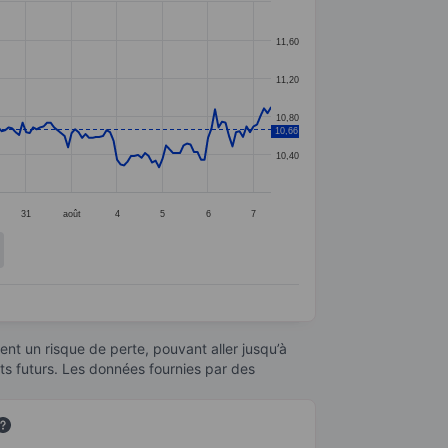
11,60
11,20
10,80
10,66
10,40
31
août
4
5
6
7
nt un risque de perte, pouvant aller jusqu’à
ats futurs. Les données fournies par des