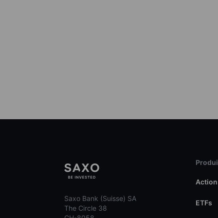
Produit
Action
Saxo Bank (Suisse) SA
ETFs
The Circle 38
CH-8058