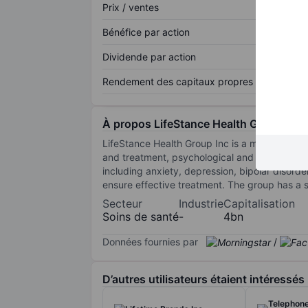
Prix / ventes
Bénéfice par action
Dividende par action
Rendement des capitaux propres
À propos LifeStance Health Group Inc.
LifeStance Health Group Inc is a mental healt
and treatment, psychological and neuropsychol
including anxiety, depression, bipolar disord
ensure effective treatment. The group has a 
Secteur
Industrie
Capitalisation
Soins de santé
-
4bn
Données fournies par
/
D’autres utilisateurs étaient intéressés
Telephone