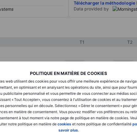
Télécharger la méthodologie 
Data provided by
T1
T2
XXXXXXX
XXXXXXX
POLITIQUE EN MATIÈRE DE COOKIES
XXXXXXX
XXXXXXX
tes web utilisent des cookies pour vous offrir une meilleure expérience de naviga
XXXXXXX
XXXXXXX
ettant, en optimisant et en analysant les opérations du site, ainsi que pour fourn
u publicitaire personnalisé et vous permettre de vous connecter aux médias soci
issant « Tout Accepter», vous consentez à l'utilisation de cookies et au traiteme
es personnelles qui en découle. Sélectionnez « Gérer le consentement » pour gér
XXXXXXX
XXXXXXX
nces en matière de consentement. Vous pouvez modifier vos préférences ou retir
sentement à tout moment via notre page de politique en matière de cookies. Veui
XXXXXXX
XXXXXXX
lter notre politique en matière de
cookies
et notre politique de confidentialité
po
savoir plus
.