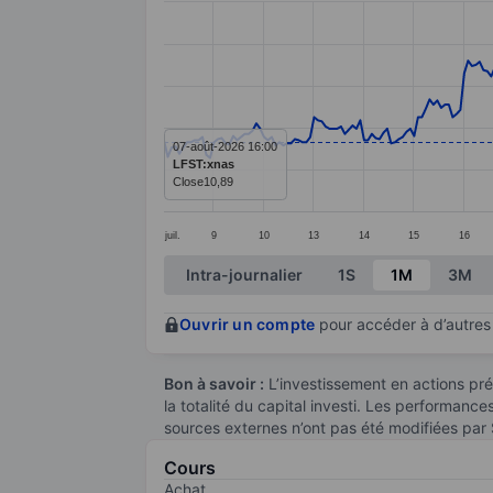
Line chart with 292 data points.
The chart has 1 X axis displaying categ
The chart has 1 Y axis displaying value
07-août-2026 16:00
LFST:xnas
Close
10,89
juil.
9
10
13
14
15
16
End of interactive chart.
Intra-journalier
1S
1M
3M
Ouvrir un compte
pour accéder à d’autres 
Bon à savoir :
L’investissement en actions pré
la totalité du capital investi. Les performanc
sources externes n’ont pas été modifiées par
Cours
Achat