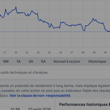
ories.
s. Data ranges from 10.26 to 11.73.
17
20
21
22
23
24
27
28
29
30
6M
1A
3A
5A
Annuel à ce jour
Historique
outils techniques et d’analyse.
sente un potentiel de rendement à long terme, mais implique égaleme
es passées de cette action ne sont pas un indicateur fiable des résult
 Saxo.
Voir la clause de non-responsabilité
.
Performances historiques
10,88
07-août-2026