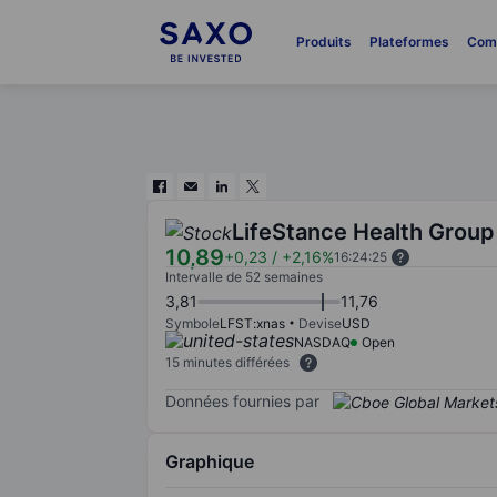
Produits
Plateformes
Com
LifeStance Health Group 
10,89
+0,23
/
+2,16%
16:24:25
Intervalle de 52 semaines
3,81
11,76
Symbole
LFST:xnas
Devise
USD
NASDAQ
Open
15 minutes différées
Données fournies par
Graphique
Chart