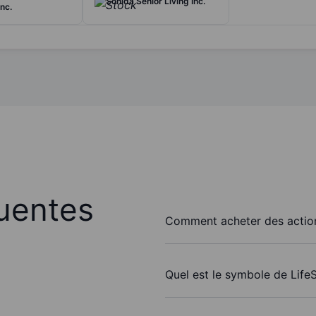
Sonida Senior Living Inc.
nc.
uentes
Comment acheter des action
Quel est le symbole de Life