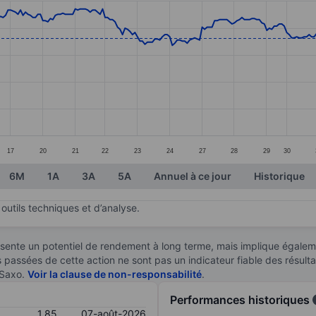
ories.
s. Data ranges from 1.58 to 2.68.
17
20
21
22
23
24
27
28
29
30
6M
1A
3A
5A
Annuel à ce jour
Historique
outils techniques et d’analyse.
sente un potentiel de rendement à long terme, mais implique égaleme
es passées de cette action ne sont pas un indicateur fiable des résult
 Saxo.
Voir la clause de non-responsabilité
.
Performances historiques
1,85
07-août-2026