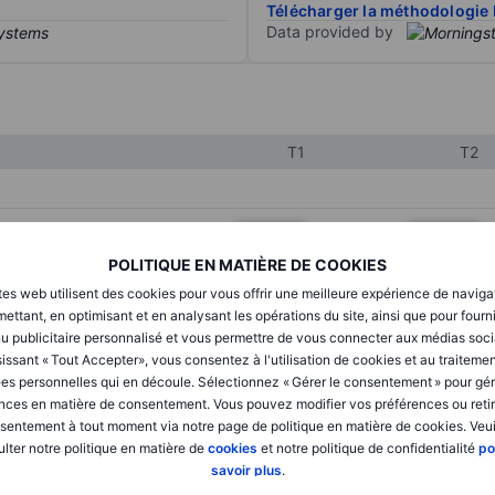
Télécharger la méthodologie 
Data provided by
T1
T2
XXXXXXX
XXXXXXX
POLITIQUE EN MATIÈRE DE COOKIES
XXXXXXX
XXXXXXX
tes web utilisent des cookies pour vous offrir une meilleure expérience de naviga
XXXXXXX
XXXXXXX
ettant, en optimisant et en analysant les opérations du site, ainsi que pour fourn
u publicitaire personnalisé et vous permettre de vous connecter aux médias soci
issant « Tout Accepter», vous consentez à l'utilisation de cookies et au traiteme
es personnelles qui en découle. Sélectionnez « Gérer le consentement » pour gér
XXXXXXX
XXXXXXX
nces en matière de consentement. Vous pouvez modifier vos préférences ou retir
sentement à tout moment via notre page de politique en matière de cookies. Veui
XXXXXXX
XXXXXXX
lter notre politique en matière de
cookies
et notre politique de confidentialité
po
savoir plus
.