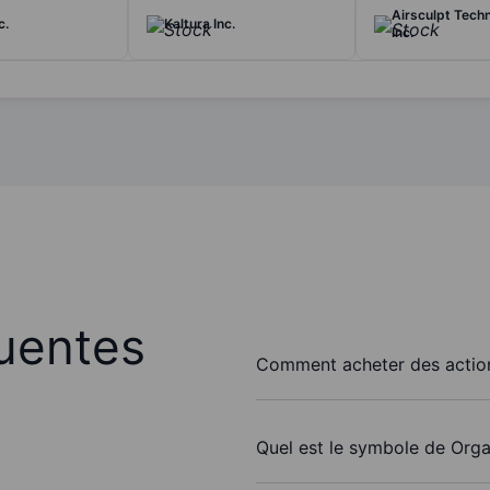
Airsculpt Techn
c.
Kaltura Inc.
Inc.
uentes
Comment acheter des action
Quel est le symbole de Orga