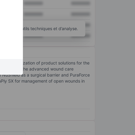
XXXXXXX
XXXXXXX
XXXXXXX
XXXXXXX
XXXXXXX
XXXXXXX
d’autres outils techniques et d’analyse.
XXXXXXX
XXXXXXX
mmercialization of product solutions for the
 products in the advanced wound care
 NuShield as a surgical barrier and PuraForce
PuraPly SX for management of open wounds in