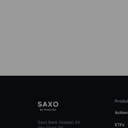
Produit
Action
Saxo Bank (Suisse) SA
ETFs
The Circle 38