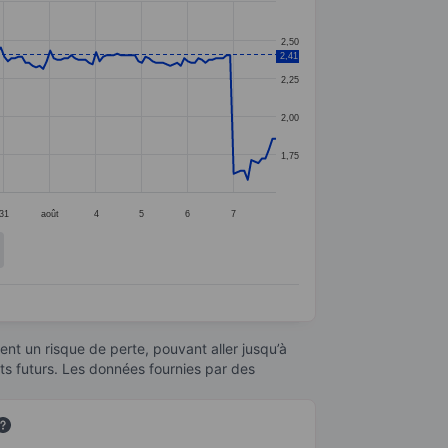
2,50
2,41
2,25
2,00
1,75
31
août
4
5
6
7
nt un risque de perte, pouvant aller jusqu’à
ats futurs. Les données fournies par des