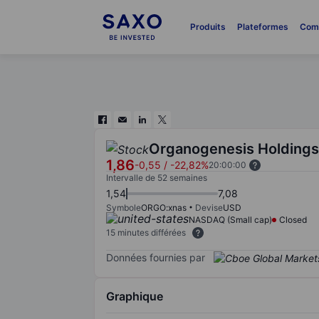
Produits
Plateformes
Com
Organogenesis Holdings 
1,86
-0,55
/
-22,82%
20:00:00
Intervalle de 52 semaines
1,54
7,08
Symbole
ORGO:xnas
Devise
USD
NASDAQ (Small cap)
Closed
15 minutes différées
Données fournies par
Graphique
Chart