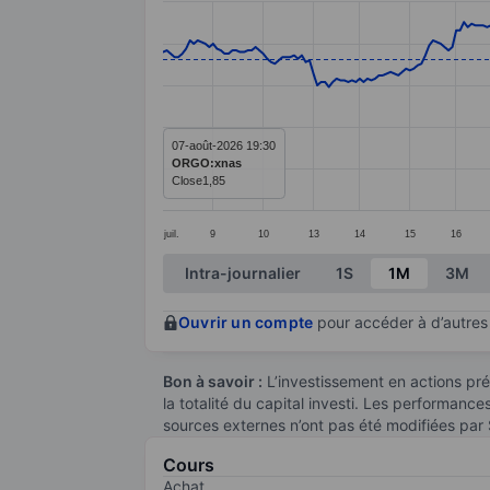
Line chart with 291 data points.
The chart has 1 X axis displaying categ
The chart has 1 Y axis displaying value
07-août-2026 19:30
ORGO:xnas
Close
1,85
juil.
9
10
13
14
15
16
End of interactive chart.
Intra-journalier
1S
1M
3M
Ouvrir un compte
pour accéder à d’autres 
Bon à savoir :
L’investissement en actions pré
la totalité du capital investi. Les performanc
sources externes n’ont pas été modifiées par
Cours
Achat