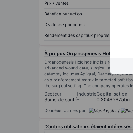
Prix / ventes
Bénéfice par action
Dividende par action
Rendement des capitaux propres
À propos Organogenesis Holdings Inc.
Organogenesis Holdings Inc is a regenerativ
advanced wound care, surgical, and sports m
category includes Apligraf, Dermagraft, Pura
as a reinforcement matrix in targeted soft t
the surgical setting. The company operates in
Secteur
Industrie
Capitalisation
Soins de santé
-
0,30495975bn
Données fournies par
/
D’autres utilisateurs étaient intéressés