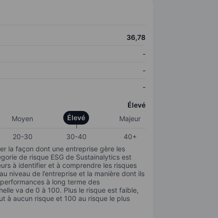
36,78
-
-
-
Élevé
Élevé
Moyen
Majeur
20-30
30-40
40+
r la façon dont une entreprise gère les
gorie de risque ESG de Sustainalytics est
urs à identifier et à comprendre les risques
 niveau de l’entreprise et la manière dont ils
s performances à long terme des
elle va de 0 à 100. Plus le risque est faible,
ut à aucun risque et 100 au risque le plus