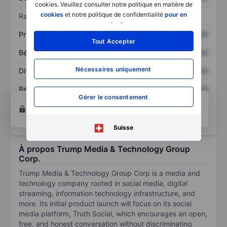
cookies. Veuillez consulter notre politique en matière de
cookies
et notre politique de confidentialité
pour en
Ratios
savoir plus
.
Prix / ventes
XXXXXXX
XXXXXXX
Tout Accepter
Bénéfice par action
XXXXXXX
XXXXXXX
Nécessaires uniquement
Dividende par action
XXXXXXX
XXXXXXX
Rendement des
XXXXXXX
XXXXXXX
Gérer le consentement
capitaux propres
Ouvrir un compte
pour accéder à d’autres outils
techniques et d’analyse.
Suisse
À propos Trump Media & Technology Group
Corp.
Trump Media & Technology Group Corp is a media and
technology company rooted in social media, digital
streaming, information technology infrastructure, and
more. Its initial product launch will focus on its social
media platform, Truth Social, which encourages an open,
free, and honest conversation without discriminating