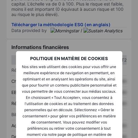
capital. L’échelle va de 0 à 100. Plus le risque est faible,
moins il est important (0 équivaut à aucun risque et 100
au risque le plus élevé).
Télécharger la méthodologie ESG (en anglais)
Data provided by
/
Informations financières
POLITIQUE EN MATIÈRE DE COOKIES
T1
T2
Nos sites web utilisent des cookies pour vous offrir une
Résultats
meilleure expérience de navigation en permettant, en
optimisant et en analysant les opérations du site, ainsi
Chiffre d’affaires
XXXXXXX
XXXXXXX
que pour fournir un contenu publicitaire personnalisé et
vous permettre de vous connecter aux médias sociaux.
EBITDA
XXXXXXX
XXXXXXX
En choisissant « Tout Accepter», vous consentez à
Résultat net
XXXXXXX
XXXXXXX
l'utilisation de cookies et au traitement des données
personnelles qui en découle. Sélectionnez « Gérer le
Bilan
consentement » pour gérer vos préférences en matière
de consentement. Vous pouvez modifier vos
Actifs totaux
XXXXXXX
XXXXXXX
préférences ou retirer votre consentement à tout
moment via notre page de politique en matière de
Dette totale
XXXXXXX
XXXXXXX