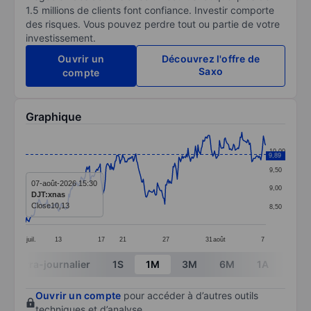
1.5 millions de clients font confiance. Investir comporte
des risques. Vous pouvez perdre tout ou partie de votre
investissement.
Ouvrir un
Découvrez l'offre de
Saxo
compte
Graphique
Chart
10,00
9,89
Line chart with 291 data points.
9,50
The chart has 1 X axis displaying categories.
07-août-2026 15:30
9,00
DJT:xnas
The chart has 1 Y axis displaying values. Data ranges 
Close
10,13
8,50
juil.
13
17
21
27
31
août
7
End of interactive chart.
Intra-journalier
1S
1M
3M
6M
1A
3A
Ouvrir un compte
pour accéder à d’autres outils
techniques et d’analyse.