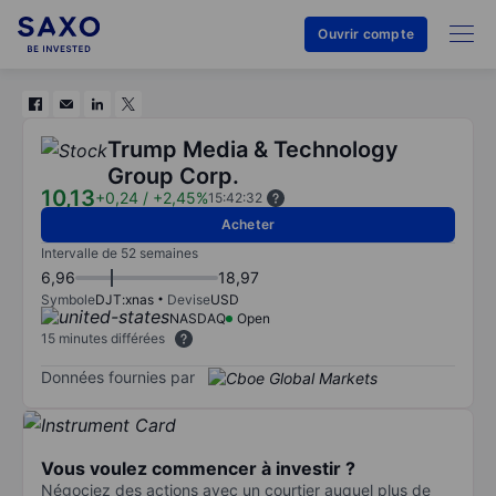
Ouvrir compte
Trump Media & Technology
Group Corp.
10,13
+0,24
/
+2,45%
15:42:32
Acheter
Intervalle de 52 semaines
6,96
18,97
Symbole
DJT:xnas
Devise
USD
NASDAQ
Open
15 minutes différées
Données fournies par
Vous voulez commencer à investir ?
Négociez des actions avec un courtier auquel plus de