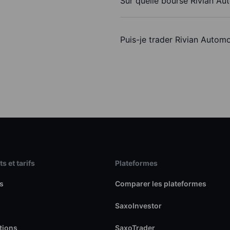
Sur quelle bourse Rivian Aut
Puis-je trader Rivian Autom
s et tarifs
Plateformes
s
Comparer les plateformes
SaxoInvestor
tions
SaxoTrader