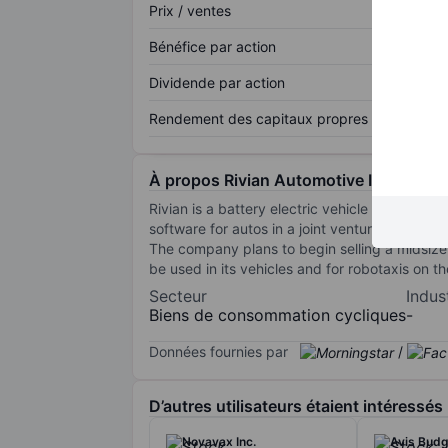
Prix / ventes
Bénéfice par action
Dividende par action
Rendement des capitaux propres
À propos Rivian Automotive Inc
Rivian is a battery electric vehicle automaker
software for autos in a joint venture with Volk
The company plans to begin selling a midsize 
be used in its vehicles and for robotaxis on t
Secteur
Indus
Biens de consommation cycliques
-
Données fournies par
/
D’autres utilisateurs étaient intéressés
Novavax Inc.
Avis Budg