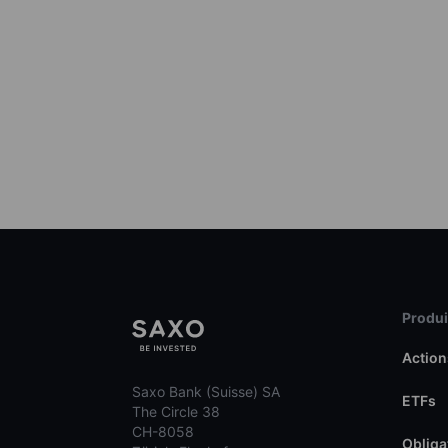
Produit
Action
Saxo Bank (Suisse) SA
ETFs
The Circle 38
CH-8058
Obliga