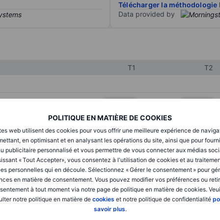
Télécharger la méthodologie 
Data provided by
T1
T2
XXXXXXX
XXXXXXX
POLITIQUE EN MATIÈRE DE COOKIES
XXXXXXX
XXXXXXX
tes web utilisent des cookies pour vous offrir une meilleure expérience de naviga
XXXXXXX
XXXXXXX
ettant, en optimisant et en analysant les opérations du site, ainsi que pour fourn
u publicitaire personnalisé et vous permettre de vous connecter aux médias soci
issant « Tout Accepter», vous consentez à l'utilisation de cookies et au traiteme
es personnelles qui en découle. Sélectionnez « Gérer le consentement » pour gér
XXXXXXX
XXXXXXX
nces en matière de consentement. Vous pouvez modifier vos préférences ou retir
sentement à tout moment via notre page de politique en matière de cookies. Veui
XXXXXXX
XXXXXXX
lter notre politique en matière de
cookies
et notre politique de confidentialité
po
savoir plus
.