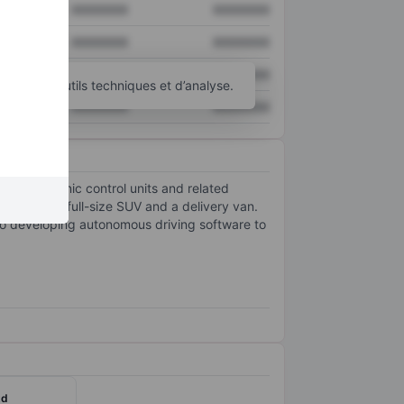
XXXXXXX
XXXXXXX
XXXXXXX
XXXXXXX
XXXXXXX
XXXXXXX
d’autres outils techniques et d’analyse.
XXXXXXX
XXXXXXX
ops electronic control units and related
ry truck and full-size SUV and a delivery van.
lso developing autonomous driving software to
td