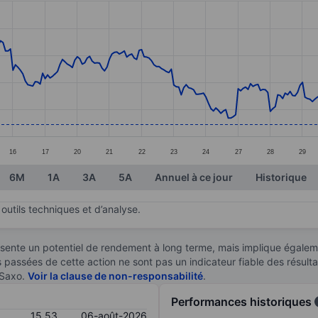
ories.
. Data ranges from 15.21 to 18.7.
16
17
20
21
22
23
24
27
28
29
6M
1A
3A
5A
Annuel à ce jour
Historique
outils techniques et d’analyse.
sente un potentiel de rendement à long terme, mais implique égaleme
es passées de cette action ne sont pas un indicateur fiable des résult
 Saxo.
Voir la clause de non-responsabilité
.
Performances historiques
15,53
06-août-2026