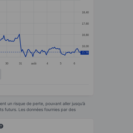
18,40
17,60
16,80
16,00
15,56
30
31
août
4
5
6
nt un risque de perte, pouvant aller jusqu’à
ats futurs. Les données fournies par des