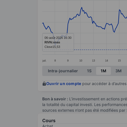
Line chart with 293 data points.
The chart has 1 X axis displaying categ
The chart has 1 Y axis displaying values
06-août-2026 16:30
RIVN:xnas
Close
15,53
juil.
8
9
10
13
14
15
End of interactive chart.
Intra-journalier
1S
1M
3M
Ouvrir un compte
pour accéder à d’autres 
Bon à savoir :
L’investissement en actions pré
la totalité du capital investi. Les performanc
sources externes n’ont pas été modifiées par
Cours
Achat