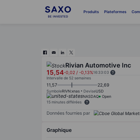
Produits
Plateformes
Com
Rivian Automotive Inc
15,54
-0,02
/
-0,13%
16:33:03
Intervalle de 52 semaines
11,57
22,69
Symbole
RIVN:xnas
Devise
USD
NASDAQ
Open
15 minutes différées
Données fournies par
Graphique
Chart