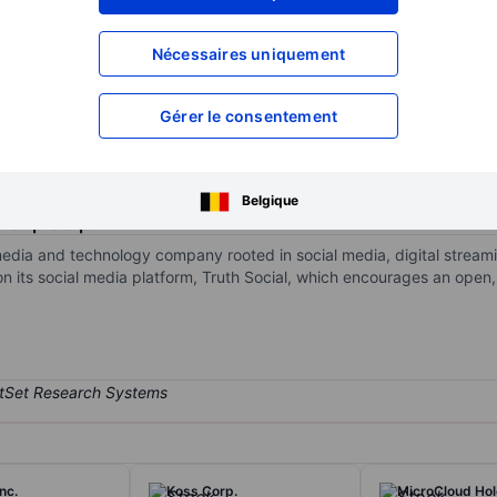
XXXXXXX
XXXXXXX
Nécessaires uniquement
XXXXXXX
XXXXXXX
XXXXXXX
XXXXXXX
Gérer le consentement
Ouvrir un compte
pour accéder à d
XXXXXXX
XXXXXXX
Belgique
Group Corp.
ia and technology company rooted in social media, digital streamin
s on its social media platform, Truth Social, which encourages an open
nc.
Koss Corp.
MicroCloud Hol