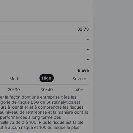
32,73
-
-
-
Élevé
High
Med
Severe
20-30
30-40
40+
r la façon dont une entreprise gère les
gorie de risque ESG de Sustainalytics est
urs à identifier et à comprendre les risques
 niveau de l’entreprise et la manière dont ils
s performances à long terme des
elle va de 0 à 100. Plus le risque est faible,
ut à aucun risque et 100 au risque le plus