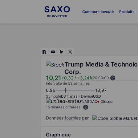
Comment investir
Produits
Trump Media & Technol
Corp.
10,21
+0,32
/
+3,24%
20:00:00
Intervalle de 52 semaines
6,96
18,97
Symbole
DJT:xnas
Devise
USD
NASDAQ
Closed
15 minutes différées
Données fournies par
Graphique