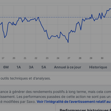
ories.
s. Data ranges from 8.06 to 10.47.
17
20
21
22
23
24
27
28
29
30
6M
1A
3A
5A
Annuel à ce jour
Historique
outils techniques et d’analyses.
ndance à générer des rendements positifs à long terme, mais cela c
stissement. Les performances passées de cette action ne sont pas un i
té modifiées par Saxo.
Voir l’intégralité de l’avertissement relatif 
Performances historiques