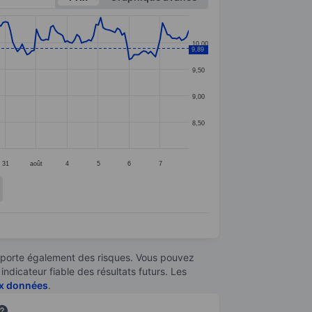
10,00
9,89
9,50
9,00
8,50
31
août
4
5
6
7
omporte également des risques. Vous pouvez
ndicateur fiable des résultats futurs. Les
aux données
.