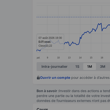
Chart
Line chart with 299 data points.
The chart has 1 X axis displaying categ
The chart has 1 Y axis displaying value
07-août-2026 19:30
DJT:xnas
Close
10,22
juil.
9
10
13
14
15
16
End of interactive chart.
Intra-journalier
1S
1M
3M
Ouvrir un compte
pour accéder à d’autres 
Bon à savoir :
Investir dans des actions a te
perdre une partie ou la totalité de votre inve
données de fournisseurs externes n’ont pas é
Cours