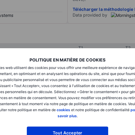
Télécharger la méthodologie 
Data provided by
T1
T2
POLITIQUE EN MATIÈRE DE COOKIES
tes web utilisent des cookies pour vous offrir une meilleure expérience de naviga
XXXXXXX
XXXXXXX
ettant, en optimisant et en analysant les opérations du site, ainsi que pour fourn
XXXXXXX
XXXXXXX
u publicitaire personnalisé et vous permettre de vous connecter aux médias soci
issant « Tout Accepter», vous consentez à l'utilisation de cookies et au traiteme
XXXXXXX
XXXXXXX
es personnelles qui en découle. Sélectionnez « Gérer le consentement » pour gér
nces en matière de consentement. Vous pouvez modifier vos préférences ou retir
sentement à tout moment via notre page de politique en matière de cookies. Veui
lter notre politique en matière de
cookies
et notre politique de confidentialité
po
XXXXXXX
XXXXXXX
savoir plus
.
XXXXXXX
XXXXXXX
Tout Accepter