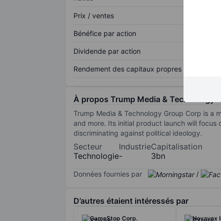
Prix / ventes
Bénéfice par action
Dividende par action
Rendement des capitaux propres
À propos Trump Media & Technology 
Trump Media & Technology Group Corp is a med
and more. Its initial product launch will focu
discriminating against political ideology.
Secteur
Industrie
Capitalisation
Technologie
-
3bn
Données fournies par
/
D’autres étaient intéressés par
GameStop Corp.
Novavax I