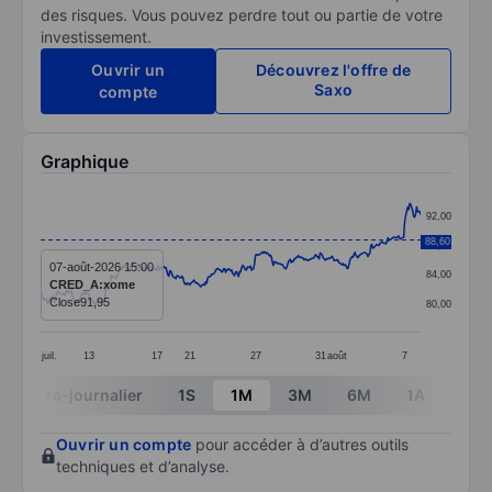
des risques. Vous pouvez perdre tout ou partie de votre
investissement.
Ouvrir un
Découvrez l'offre de
Saxo
compte
Graphique
Chart
92,00
Line chart with 383 data points.
88,60
88,00
The chart has 1 X axis displaying categories.
07-août-2026 15:00
84,00
CRED_A:xome
The chart has 1 Y axis displaying values. Data ranges
Close
91,95
80,00
juil.
13
17
21
27
31
août
7
End of interactive chart.
Intra-journalier
1S
1M
3M
6M
1A
3A
Ouvrir un compte
pour accéder à d’autres outils
techniques et d’analyse.