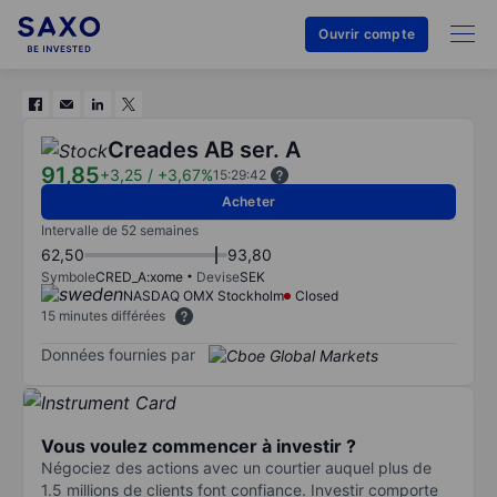
Ouvrir compte
Creades AB ser. A
91,85
+3,25
/
+3,67%
15:29:42
Acheter
Intervalle de 52 semaines
62,50
93,80
Symbole
CRED_A:xome
Devise
SEK
NASDAQ OMX Stockholm
Closed
15 minutes différées
Données fournies par
Vous voulez commencer à investir ?
Négociez des actions avec un courtier auquel plus de
1.5 millions de clients font confiance. Investir comporte