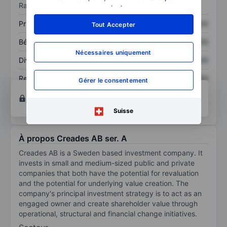
Ratios
savoir plus
.
Prix / ventes
XXXXXXX
XXXXXXX
Tout Accepter
Bénéfice par action
XXXXXXX
XXXXXXX
Nécessaires uniquement
Dividende par action
XXXXXXX
XXXXXXX
Rendement des
XXXXXXX
XXXXXXX
Gérer le consentement
capitaux propres
Ouvrir un compte
pour accéder à d’autres outils
techniques et d’analyse.
Suisse
À propos Creades AB ser. A
Creades AB is a Sweden based investment company. It
invests in small and medium-sized public and private
companies that both have the potential for revaluation
and the potential for underlying value creation. The
company's principal investment strategy is to act as an
engaged owner and create shareholder value through
operational, structural and financial change initiatives.