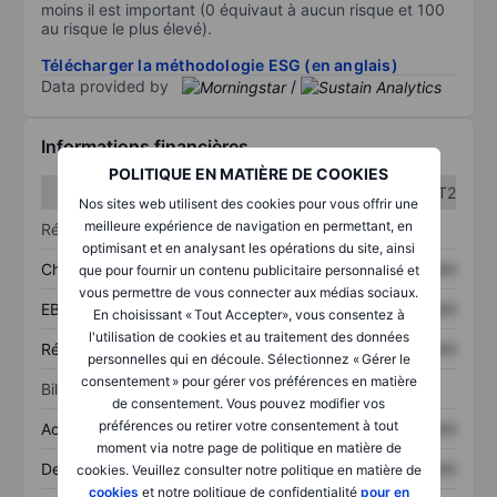
moins il est important (0 équivaut à aucun risque et 100
au risque le plus élevé).
Télécharger la méthodologie ESG (en anglais)
Data provided by
/
Informations financières
POLITIQUE EN MATIÈRE DE COOKIES
T1
T2
Nos sites web utilisent des cookies pour vous offrir une
meilleure expérience de navigation en permettant, en
Résultats
optimisant et en analysant les opérations du site, ainsi
Chiffre d’affaires
XXXXXXX
XXXXXXX
que pour fournir un contenu publicitaire personnalisé et
vous permettre de vous connecter aux médias sociaux.
EBITDA
XXXXXXX
XXXXXXX
En choisissant « Tout Accepter», vous consentez à
l'utilisation de cookies et au traitement des données
Résultat net
XXXXXXX
XXXXXXX
personnelles qui en découle. Sélectionnez « Gérer le
consentement » pour gérer vos préférences en matière
Bilan
de consentement. Vous pouvez modifier vos
préférences ou retirer votre consentement à tout
Actifs totaux
XXXXXXX
XXXXXXX
moment via notre page de politique en matière de
Dette totale
XXXXXXX
XXXXXXX
cookies. Veuillez consulter notre politique en matière de
cookies
et notre politique de confidentialité
pour en