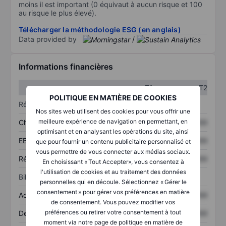
moins il est important (0 équivaut à aucun risque et 100
au risque le plus élevé).
Télécharger la méthodologie ESG (en anglais)
Data provided by
/
Informations financières
T1
T2
POLITIQUE EN MATIÈRE DE COOKIES
Résultats
Nos sites web utilisent des cookies pour vous offrir une
meilleure expérience de navigation en permettant, en
Chiffre d’affaires
XXXXXXX
XXXXXXX
optimisant et en analysant les opérations du site, ainsi
EBITDA
XXXXXXX
XXXXXXX
que pour fournir un contenu publicitaire personnalisé et
vous permettre de vous connecter aux médias sociaux.
Résultat net
XXXXXXX
XXXXXXX
En choisissant « Tout Accepter», vous consentez à
l'utilisation de cookies et au traitement des données
Bilan
personnelles qui en découle. Sélectionnez « Gérer le
consentement » pour gérer vos préférences en matière
Actifs totaux
XXXXXXX
XXXXXXX
de consentement. Vous pouvez modifier vos
préférences ou retirer votre consentement à tout
Dette totale
XXXXXXX
XXXXXXX
moment via notre page de politique en matière de