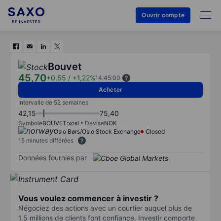
Ouvrir compte
Bouvet
45,70
+0,55
/
+1,22%
14:45:00
Acheter
Intervalle de 52 semaines
42,15
75,40
Symbole
BOUVET:xosl
Devise
NOK
Oslo Børs/Oslo Stock Exchange
Closed
15 minutes différées
Données fournies par
Vous voulez commencer à investir ?
Négociez des actions avec un courtier auquel plus de
1.5 millions de clients font confiance. Investir comporte