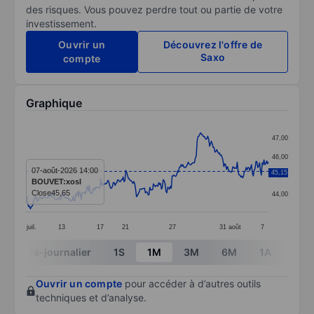
des risques. Vous pouvez perdre tout ou partie de votre
investissement.
Ouvrir un
Découvrez l'offre de
Saxo
compte
Graphique
Chart
47,00
Line chart with 273 data points.
46,00
The chart has 1 X axis displaying categories.
07-août-2026 14:00
45,15
45,00
BOUVET:xosl
The chart has 1 Y axis displaying values. Data ranges 
Close
45,65
44,00
juil.
13
17
21
27
31
août
7
End of interactive chart.
Intra-journalier
1S
1M
3M
6M
1A
3A
Ouvrir un compte
pour accéder à d’autres outils
techniques et d’analyse.