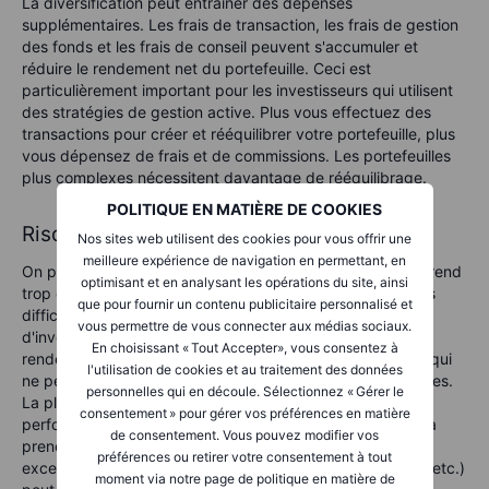
La diversification peut entraîner des dépenses
supplémentaires. Les frais de transaction, les frais de gestion
des fonds et les frais de conseil peuvent s'accumuler et
réduire le rendement net du portefeuille. Ceci est
particulièrement important pour les investisseurs qui utilisent
des stratégies de gestion active. Plus vous effectuez des
transactions pour créer et rééquilibrer votre portefeuille, plus
vous dépensez de frais et de commissions. Les portefeuilles
plus complexes nécessitent davantage de rééquilibrage.
POLITIQUE EN MATIÈRE DE COOKIES
Risques de surdiversification
Nos sites web utilisent des cookies pour vous offrir une
meilleure expérience de navigation en permettant, en
On parle de surdiversification lorsqu'un portefeuille comprend
optimisant et en analysant les opérations du site, ainsi
trop d'actifs, ce qui dilue les gains potentiels et accroît les
que pour fournir un contenu publicitaire personnalisé et
difficultés de gestion. La détention d'un nombre excessif
vous permettre de vous connecter aux médias sociaux.
d'investissements peut entraîner une diminution des
En choisissant « Tout Accepter», vous consentez à
rendements, ainsi qu'un chevauchement des expositions qui
l'utilisation de cookies et au traitement des données
ne permet pas d'obtenir une véritable réduction des risques.
personnelles qui en découle. Sélectionnez « Gérer le
La plupart des stratégies d'investissement reposent sur la
consentement » pour gérer vos préférences en matière
performance à long terme des actions, qui ont tendance à
de consentement. Vous pouvez modifier vos
prendre de la valeur au fil du temps. Une diversification
préférences ou retirer votre consentement à tout
excessive (en incluant également des obligations, de l'or, etc.)
moment via notre page de politique en matière de